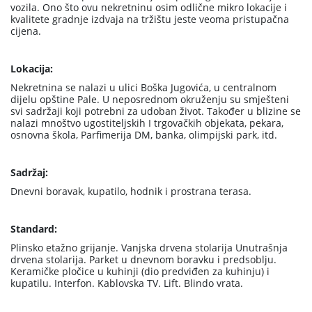
vozila. Ono što ovu nekretninu osim odlične mikro lokacije i
kvalitete gradnje izdvaja na tržištu jeste veoma pristupačna
cijena.
Lokacija:
Nekretnina se nalazi u ulici Boška Jugovića, u centralnom
dijelu opštine Pale. U neposrednom okruženju su smješteni
svi sadržaji koji potrebni za udoban život. Također u blizine se
nalazi mnoštvo ugostiteljskih I trgovačkih objekata, pekara,
osnovna škola, Parfimerija DM, banka, olimpijski park, itd.
Sadržaj:
Dnevni boravak, kupatilo, hodnik i prostrana terasa.
Standard:
Plinsko etažno grijanje. Vanjska drvena stolarija Unutrašnja
drvena stolarija. Parket u dnevnom boravku i predsoblju.
Keramičke pločice u kuhinji (dio predviđen za kuhinju) i
kupatilu. Interfon. Kablovska TV. Lift. Blindo vrata.