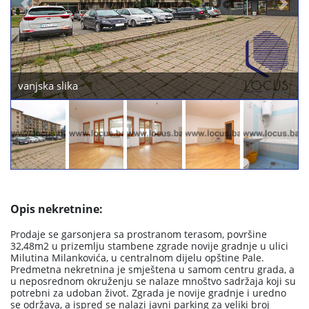
Previous
Next
lika
soba sl 1
Opis nekretnine:
Prodaje se garsonjera sa prostranom terasom, površine
32,48m2 u prizemlju stambene zgrade novije gradnje u ulici
Milutina Milankovića, u centralnom dijelu opštine Pale.
Predmetna nekretnina je smještena u samom centru grada, a
u neposrednom okruženju se nalaze mnoštvo sadržaja koji su
potrebni za udoban život. Zgrada je novije gradnje i uredno
se održava, a ispred se nalazi javni parking za veliki broj