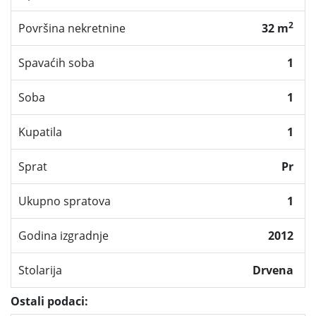
2
Površina nekretnine
32 m
Spavaćih soba
1
Soba
1
Kupatila
1
Sprat
Pr
Ukupno spratova
1
Godina izgradnje
2012
Stolarija
Drvena
Ostali podaci: