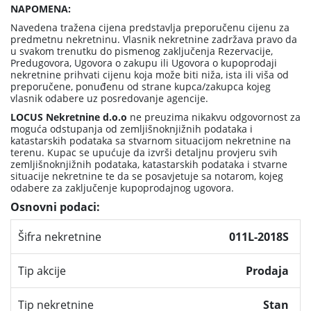
NAPOMENA:
Navedena tražena cijena predstavlja preporučenu cijenu za
predmetnu nekretninu. Vlasnik nekretnine zadržava pravo da
u svakom trenutku do pismenog zaključenja Rezervacije,
Predugovora, Ugovora o zakupu ili Ugovora o kupoprodaji
nekretnine prihvati cijenu koja može biti niža, ista ili viša od
preporučene, ponuđenu od strane kupca/zakupca kojeg
vlasnik odabere uz posredovanje agencije.
LOCUS Nekretnine d.o.o
ne preuzima nikakvu odgovornost za
moguća odstupanja od zemljišnoknjižnih podataka i
katastarskih podataka sa stvarnom situacijom nekretnine na
terenu. Kupac se upućuje da izvrši detaljnu provjeru svih
zemljišnoknjižnih podataka, katastarskih podataka i stvarne
situacije nekretnine te da se posavjetuje sa notarom, kojeg
odabere za zaključenje kupoprodajnog ugovora.
Osnovni podaci:
Šifra nekretnine
011L-2018S
Tip akcije
Prodaja
Tip nekretnine
Stan