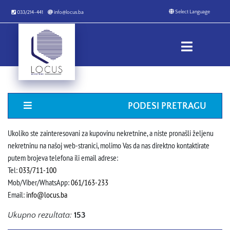
033/214-441
info@locus.ba
PODESI PRETRAGU
Ukoliko ste zainteresovani za kupovinu nekretnine, a niste pronašli željenu
nekretninu na našoj web-stranici, molimo Vas da nas direktno kontaktirate
putem brojeva telefona ili email adrese:
Tel:
033/711-100
Mob/Viber/WhatsApp:
061/163-233
Email:
info@locus.ba
Ukupno rezultata:
153