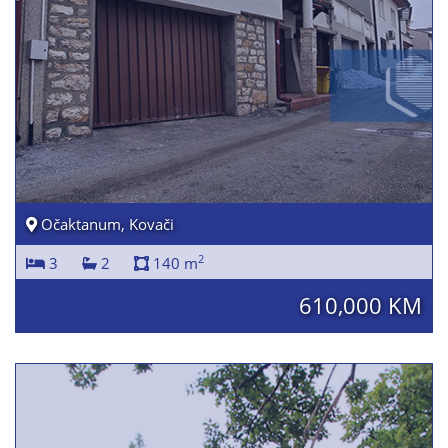
Očaktanum, Kovači
2
3
2
140 m
610,000 KM