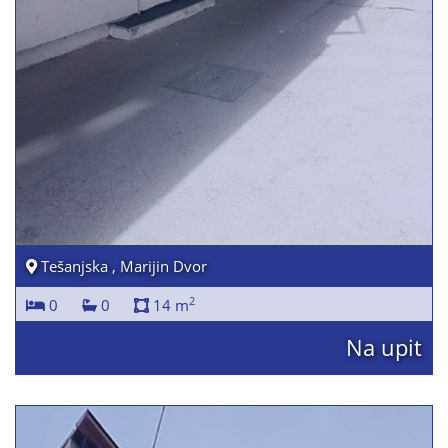
Tešanjska , Marijin Dvor
2
0
0
14 m
Na upit