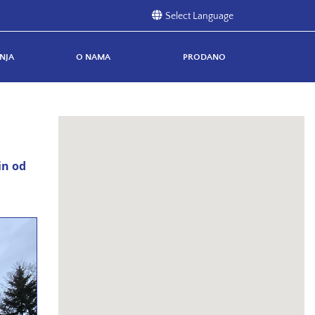
NJA
O NAMA
PRODANO
in od