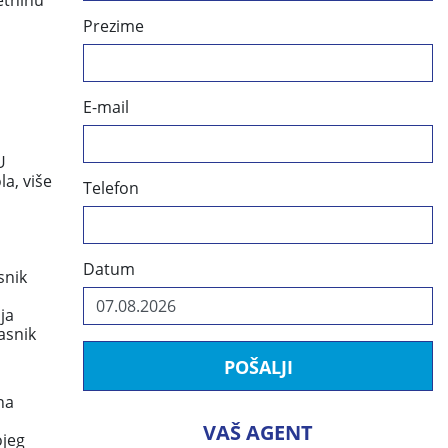
etninu
Prezime
E-mail
U
a, više
Telefon
Datum
snik
ja
asnik
POŠALJI
na
VAŠ AGENT
ojeg