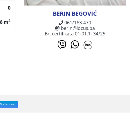
0
BERIN BEGOVIĆ
2
08 m
061/163-470
berin@locus.ba
Br. certifikata 01-01.1- 34/25
Slažem se
Powered by
STRUIX