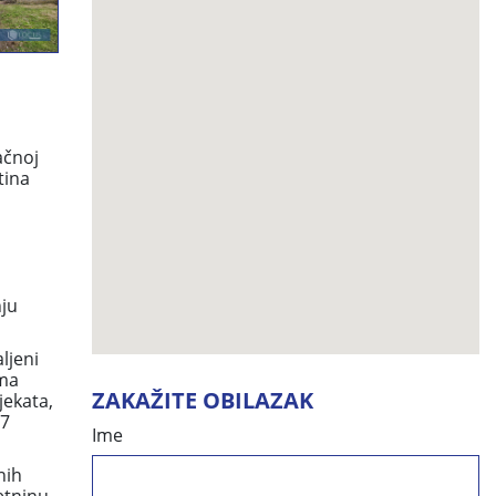
ačnoj
tina
nju
ljeni
ima
ZAKAŽITE OBILAZAK
jekata,
-7
Ime
nih