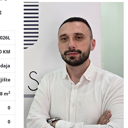
g
2026L
00 KM
odaja
jište
2
08 m
0
0