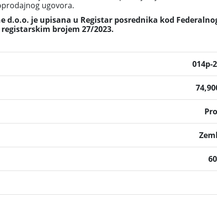
poprodajnog ugovora.
 d.o.o. je upisana u Registar posrednika kod Federalno
 registarskim brojem 27/2023.
014p-
74,9
Pr
Zeml
6