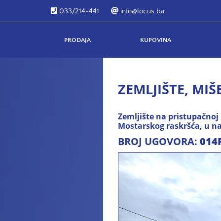
033/214-441
info@locus.ba
PRODAJA
KUPOVINA
ZEMLJIŠTE, MIŠE
Zemljište na pristupačnoj
Mostarskog raskršća, u na
BROJ UGOVORA:
014