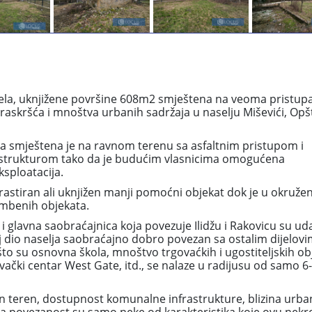
ela, uknjižene površine 608m2 smještena na veoma pristup
g raskršća i mnoštva urbanih sadržaja u naselju Miševići, Opš
, a smještena je na ravnom terenu sa asfaltnim pristupom i
trukturom tako da je budućim vlasnicima omogućena
ksploatacija.
vrastiran ali uknjižen manji pomoćni objekat dok je u okruže
ambenih objekata.
 glavna saobraćajnica koja povezuje Ilidžu i Rakovicu su uda
j dio naselja saobraćajno dobro povezan sa ostalim dijelov
što su osnovna škola, mnoštvo trgovaćkih i ugostiteljskih ob
vački centar West Gate, itd., se nalaze u radijusu od samo 6
an teren, dostupnost komunalne infrastrukture, blizina urba