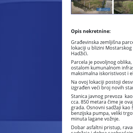
Opis nekretnine:
Građevinska zemljišna parc
lokaciji u blizini Mostarsko
Hadžići.
Parcela je povoljnog oblika
ostalom kumunalnom infras
maksimalna iskoristivost i e
Na ovoj lokaciji postoji des
izgrađen veći broj novih st
Stanica javnog prevoza kao i
cca. 850 metara čime je ova
grada. Osnovni sadžaji kao 
benzijska pumpa, veliki trgo
minuta lagane vožnje.
Dobar asfaltni pristup, rav