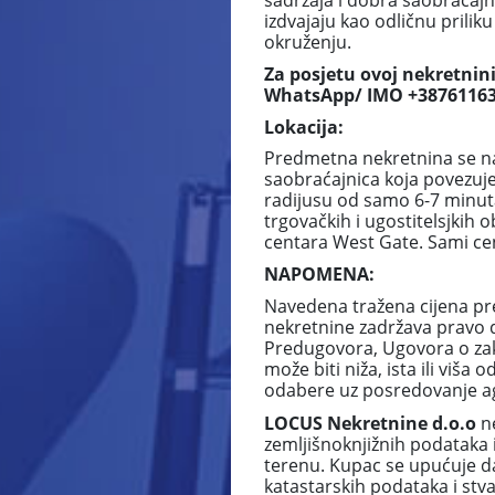
sadržaja i dobra saobraćaj
izdvajaju kao odličnu pril
okruženju.
Za posjetu ovoj nekretnini
WhatsApp/ IMO +38761163
Lokacija:
Predmetna nekretnina se nal
saobraćajnica koja povezuje
radijusu od samo 6-7 minuta
trgovačkih i ugostitelsjkih 
centara West Gate. Sami cen
NAPOMENA:
Navedena tražena cijena pr
nekretnine zadržava pravo 
Predugovora, Ugovora o zaku
može biti niža, ista ili vi
odabere uz posredovanje ag
LOCUS Nekretnine d.o.o
n
zemljišnoknjižnih podataka 
terenu. Kupac se upućuje da
katastarskih podataka i stv