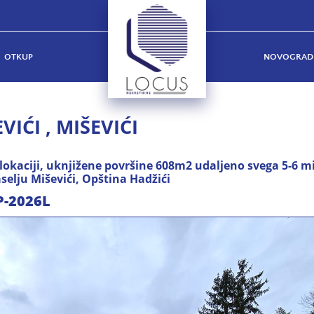
OTKUP
NOVOGRAD
VIĆI , MIŠEVIĆI
 lokaciji, uknjižene površine 608m2 udaljeno svega 5-6 m
selju Miševići, Opština Hadžići
P-2026L