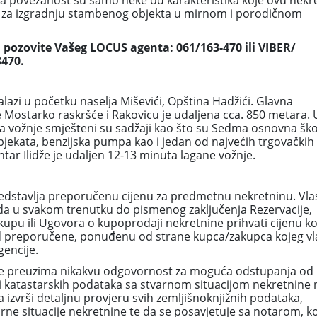
na povezanost su samo neke od karakteristika koje ovu nekr
iku za izgradnju stambenog objekta u mirnom i porodičnom
 pozovite Vašeg LOCUS agenta: 061/163-470 ili VIBER/
470.
azi u početku naselja Miševići, Opština Hadžići. Glavna
 Mostarko raskršće i Rakovicu je udaljena cca. 850 metara. 
 vožnje smješteni su sadžaji kao što su Sedma osnovna škol
objekata, benzijska pumpa kao i jedan od najvećih trgovačkih
tar Ilidže je udaljen 12-13 minuta lagane vožnje.
edstavlja preporučenu cijenu za predmetnu nekretninu. Vla
da u svakom trenutku do pismenog zaključenja Rezervacije,
pu ili Ugovora o kupoprodaji nekretnine prihvati cijenu ko
ša od preporučene, ponuđenu od strane kupca/zakupca kojeg vl
encije.
e preuzima nikakvu odgovornost za moguća odstupanja od
i katastarskih podataka sa stvarnom situacijom nekretnine 
 izvrši detaljnu provjeru svih zemljišnoknjižnih podataka,
arne situacije nekretnine te da se posavjetuje sa notarom, k