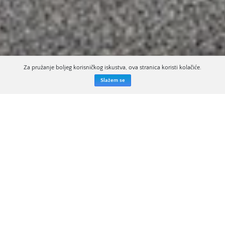
Za pružanje boljeg korisničkog iskustva, ova stranica koristi kolačiće.
PRODAJETE NEKRETNINU?
Slažem se
ISTAKNUTI OGLASI