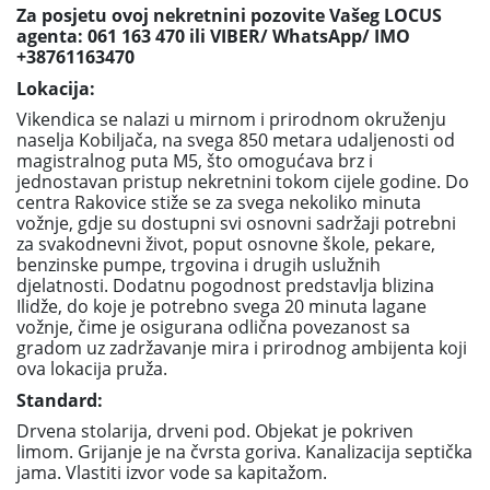
Za posjetu ovoj nekretnini pozovite Vašeg LOCUS
agenta: 061 163 470 ili VIBER/ WhatsApp/ IMO
+38761163470
Lokacija:
Vikendica se nalazi u mirnom i prirodnom okruženju
naselja
Kobiljača
, na svega
850 metara udaljenosti od
magistralnog puta M5
, što omogućava brz i
jednostavan pristup nekretnini tokom cijele godine. Do
centra Rakovice
stiže se za svega nekoliko minuta
vožnje, gdje su dostupni svi osnovni sadržaji potrebni
za svakodnevni život, poput
osnovne škole, pekare,
benzinske pumpe, trgovina i drugih uslužnih
djelatnosti
. Dodatnu pogodnost predstavlja blizina
Ilidže
, do koje je potrebno svega 2
0 minuta lagane
vožnje
, čime je osigurana odlična povezanost sa
gradom uz zadržavanje mira i prirodnog ambijenta koji
ova lokacija pruža.
Standard:
Drvena stolarija, drveni pod. Objekat je pokriven
limom. Grijanje je na čvrsta goriva. Kanalizacija septička
jama. Vlastiti izvor vode sa kapitažom.