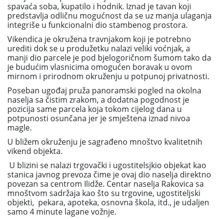
spavaća soba, kupatilo i hodnik. Iznad je tavan koji
predstavlja odličnu mogućnost da se uz manja ulaganja
integriše u funkcionalni dio stambenog prostora.
Vikendica je okružena travnjakom koji je potrebno
urediti dok se u produžetku nalazi veliki voćnjak, a
manji dio parcele je pod bjelogoričnom šumom tako da
je budućim vlasnicima omogućen boravak u ovom
mirnom i prirodnom okruženju u potpunoj privatnosti.
Poseban ugođaj pruža panoramski pogled na okolna
naselja sa čistim zrakom, a dodatna pogodnost je
pozicija same parcela koja tokom cijelog dana u
potpunosti osunčana jer je smještena iznad nivoa
magle.
U bližem okruženju je sagrađeno mnoštvo kvalitetnih
vikend objekta.
U blizini se nalazi trgovački i ugostitelsjkio objekat kao
stanica javnog prevoza čime je ovaj dio naselja direktno
povezan sa centrom Ilidže. Centar naselja Rakovica sa
mnoštvom sadržaja kao što su trgovine, ugostiteljski
objekti, pekara, apoteka, osnovna škola, itd., je udaljen
samo 4 minute lagane vožnje.