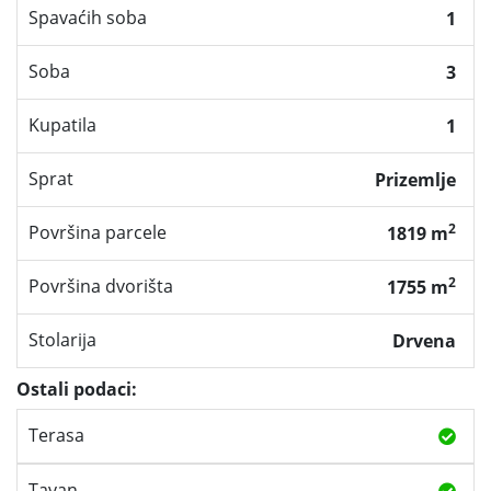
Spavaćih soba
1
Soba
3
Kupatila
1
Sprat
Prizemlje
2
Površina parcele
1819 m
2
Površina dvorišta
1755 m
Stolarija
Drvena
Ostali podaci:
Terasa
Tavan