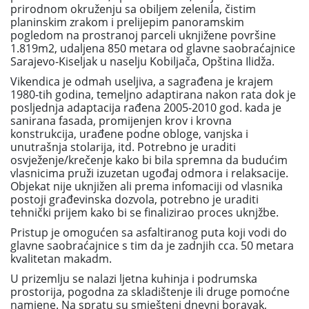
prirodnom okruženju sa obiljem zelenila, čistim
planinskim zrakom i prelijepim panoramskim
pogledom na prostranoj parceli uknjižene površine
1.819m2, udaljena 850 metara od glavne saobraćajnice
Sarajevo-Kiseljak u naselju Kobiljača, Opština Ilidža.
Vikendica je odmah useljiva, a sagrađena je krajem
1980-tih godina, temeljno adaptirana nakon rata dok je
posljednja adaptacija rađena 2005-2010 god. kada je
sanirana fasada, promijenjen krov i krovna
konstrukcija, urađene podne obloge, vanjska i
unutrašnja stolarija, itd. Potrebno je uraditi
osvježenje/krečenje kako bi bila spremna da budućim
vlasnicima pruži izuzetan ugođaj odmora i relaksacije.
Objekat nije uknjižen ali prema infomaciji od vlasnika
postoji građevinska dozvola, potrebno je uraditi
tehnički prijem kako bi se finalizirao proces uknjžbe.
Pristup je omogućen sa asfaltiranog puta koji vodi do
glavne saobraćajnice s tim da je zadnjih cca. 50 metara
kvalitetan makadm.
U prizemlju se nalazi
ljetna kuhinja i podrumska
prostorija
, pogodna za skladištenje ili druge pomoćne
namjene. Na spratu su smješteni
dnevni boravak,