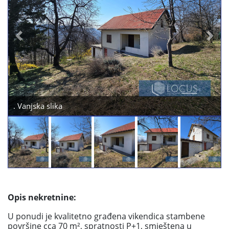
Previous
Next
. Vanjska slika
Opis nekretnine:
U ponudi je kvalitetno građena vikendica stambene
površine
cca 70 m²
, spratnosti P+1, smještena u