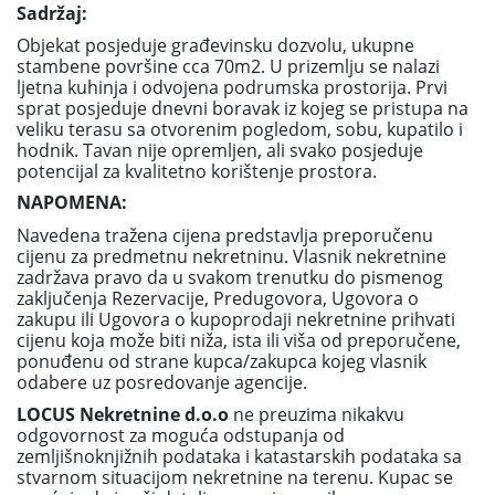
Sadržaj:
Objekat posjeduje građevinsku dozvolu, ukupne
stambene površine cca 70m2. U prizemlju se nalazi
ljetna kuhinja i odvojena podrumska prostorija. Prvi
sprat posjeduje dnevni boravak iz kojeg se pristupa na
veliku terasu sa otvorenim pogledom, sobu, kupatilo i
hodnik. Tavan nije opremljen, ali svako posjeduje
potencijal za kvalitetno korištenje prostora.
NAPOMENA:
Navedena tražena cijena predstavlja preporučenu
cijenu za predmetnu nekretninu. Vlasnik nekretnine
zadržava pravo da u svakom trenutku do pismenog
zaključenja Rezervacije, Predugovora, Ugovora o
zakupu ili Ugovora o kupoprodaji nekretnine prihvati
cijenu koja može biti niža, ista ili viša od preporučene,
ponuđenu od strane kupca/zakupca kojeg vlasnik
odabere uz posredovanje agencije.
LOCUS Nekretnine d.o.o
ne preuzima nikakvu
odgovornost za moguća odstupanja od
zemljišnoknjižnih podataka i katastarskih podataka sa
stvarnom situacijom nekretnine na terenu. Kupac se