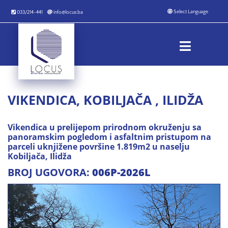
033/214-441
info@locus.ba
VIKENDICA, KOBILJAČA , ILIDŽA
Vikendica u prelijepom prirodnom okruženju sa
panoramskim pogledom i asfaltnim pristupom na
parceli uknjižene površine 1.819m2 u naselju
Kobiljača, Ilidža
BROJ UGOVORA:
006P-2026L