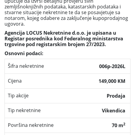
upućuje da izvrši detaljnu provjeru svih
zemljišnoknjižnih podataka, katastarskih podataka i
stvarne situacije nekretnine te da se posavjetuje sa
notarom, kojeg odabere za zaključenje kupoprodajnog
ugovora.
Agencija LOCUS Nekretnine d.o.o. je upisana u
Registar posrednika kod Federalnog ministarstva
trgovine pod registarskim brojem 27/2023.
Osnovni podaci:
Šifra nekretnine
006p-2026L
Cijena
149,000 KM
Tip akcije
Prodaja
Tip nekretnine
Vikendica
2
Površina nekretnine
70 m