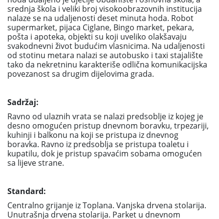
srednja škola i veliki broj visokoobrazovnih institucija
nalaze se na udaljenosti deset minuta hoda. Robot
supermarket, pijaca Ciglane, Bingo market, pekara,
pošta i apoteka, objekti su koji uveliko olakšavaju
svakodnevni život budućim vlasnicima. Na udaljenosti
od stotinu metara nalazi se autobusko i taxi stajalište
tako da nekretninu karakteriše odlična komunikacijska
povezanost sa drugim dijelovima grada.
Sadržaj:
Ravno od ulaznih vrata se nalazi predsoblje iz kojeg je
desno omogućen pristup dnevnom boravku, trpezariji,
kuhinji i balkonu na koji se pristupa iz dnevnog
boravka. Ravno iz predsoblja se pristupa toaletu i
kupatilu, dok je pristup spavaćim sobama omogućen
sa lijeve strane.
Standard:
Centralno grijanje iz Toplana. Vanjska drvena stolarija.
Unutrašnja drvena stolarija. Parket u dnevnom