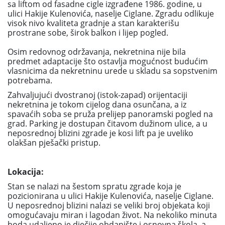
sa liftom od fasadne cigle izgrađene 1986. godine, u
ulici Hakije Kulenovića, naselje Ciglane. Zgradu odlikuje
visok nivo kvaliteta gradnje a stan karakterišu
prostrane sobe, širok balkon i lijep pogled.
Osim redovnog održavanja, nekretnina nije bila
predmet adaptacije što ostavlja mogućnost budućim
vlasnicima da nekretninu urede u skladu sa sopstvenim
potrebama.
Zahvaljujući dvostranoj (istok-zapad) orijentaciji
nekretnina je tokom cijelog dana osunčana, a iz
spavaćih soba se pruža prelijep panoramski pogled na
grad. Parking je dostupan čitavom dužinom ulice, a u
neposrednoj blizini zgrade je kosi lift pa je uveliko
olakšan pješački pristup.
Lokacija:
Stan se nalazi na šestom spratu zgrade koja je
pozicionirana u ulici Hakije Kulenovića, naselje Ciglane.
U neposrednoj blizini nalazi se veliki broj objekata koji
omogućavaju miran i lagodan život. Na nekoliko minuta
hoda udaljeno je dječije obdanište i osnovna škola, a