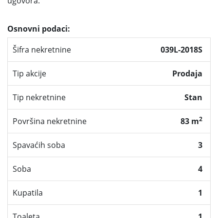
ugovora.
Osnovni podaci:
Šifra nekretnine
039L-2018S
Tip akcije
Prodaja
Tip nekretnine
Stan
2
Površina nekretnine
83 m
Spavaćih soba
3
Soba
4
Kupatila
1
Toaleta
1