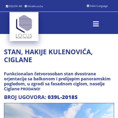
033/214-441
info@locus.ba
STAN, HAKIJE KULENOVIĆA,
CIGLANE
Funkcionalan četvorosoban stan dvostrane
orjentacije sa balkonom i prelijepim panoramskim
pogledom, u zgradi sa fasadnom ciglom, naselje
Ciglane
PRODANO!
BROJ UGOVORA:
039L-2018S
Dnevni boravak slika 1