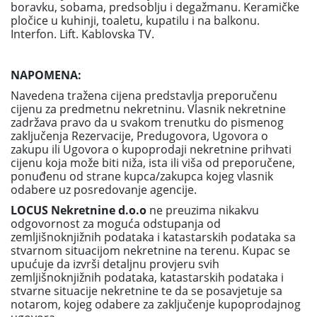
boravku, sobama, predsoblju i degažmanu. Keramičke
pločice u kuhinji, toaletu, kupatilu i na balkonu.
Interfon. Lift. Kablovska TV.
NAPOMENA:
Navedena tražena cijena predstavlja preporučenu
cijenu za predmetnu nekretninu. Vlasnik nekretnine
zadržava pravo da u svakom trenutku do pismenog
zaključenja Rezervacije, Predugovora, Ugovora o
zakupu ili Ugovora o kupoprodaji nekretnine prihvati
cijenu koja može biti niža, ista ili viša od preporučene,
ponuđenu od strane kupca/zakupca kojeg vlasnik
odabere uz posredovanje agencije.
LOCUS Nekretnine d.o.o
ne preuzima nikakvu
odgovornost za moguća odstupanja od
zemljišnoknjižnih podataka i katastarskih podataka sa
stvarnom situacijom nekretnine na terenu. Kupac se
upućuje da izvrši detaljnu provjeru svih
zemljišnoknjižnih podataka, katastarskih podataka i
stvarne situacije nekretnine te da se posavjetuje sa
notarom, kojeg odabere za zaključenje kupoprodajnog