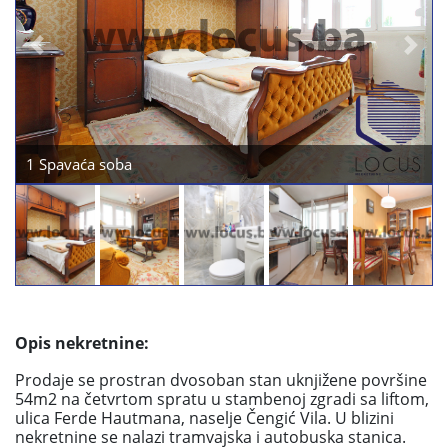
Previous
Next
Dnevni boravak
Opis nekretnine:
Prodaje se prostran dvosoban stan uknjižene površine
54m2 na četvrtom spratu u stambenoj zgradi sa liftom,
ulica Ferde Hautmana, naselje Čengić Vila. U blizini
nekretnine se nalazi tramvajska i autobuska stanica.