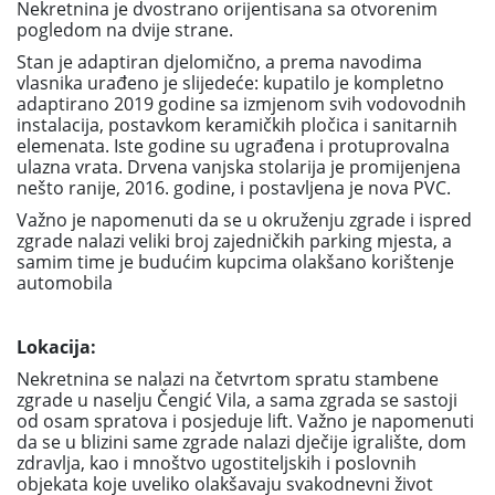
Nekretnina je dvostrano orijentisana sa otvorenim
pogledom na dvije strane.
Stan je adaptiran djelomično, a prema navodima
vlasnika urađeno je slijedeće: kupatilo je kompletno
adaptirano 2019 godine sa izmjenom svih vodovodnih
instalacija, postavkom keramičkih pločica i sanitarnih
elemenata. Iste godine su ugrađena i protuprovalna
ulazna vrata. Drvena vanjska stolarija je promijenjena
nešto ranije, 2016. godine, i postavljena je nova PVC.
Važno je napomenuti da se u okruženju zgrade i ispred
zgrade nalazi veliki broj zajedničkih parking mjesta, a
samim time je budućim kupcima olakšano korištenje
automobila
Lokacija:
Nekretnina se nalazi na četvrtom spratu stambene
zgrade u naselju Čengić Vila, a sama zgrada se sastoji
od osam spratova i posjeduje lift. Važno je napomenuti
da se u blizini same zgrade nalazi dječije igralište, dom
zdravlja, kao i mnoštvo ugostiteljskih i poslovnih
objekata koje uveliko olakšavaju svakodnevni život