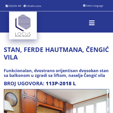
033/214-441
info@locus.ba
STAN, FERDE HAUTMANA, ČENGIĆ
VILA
Funkcionalan, dvostrano orijentisan dvosoban stan
sa balkonom u zgradi sa liftom, naselje Čengić vila
BROJ UGOVORA:
113P-2018 L