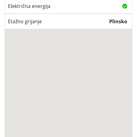
Električna energija
Etažno grijanje
Plinsko