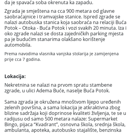
da je spavaća soba okrenuta ka zapadu.
Zgrada je smještena na cca 900 metara od glavne
saobraćajnice i tramvajske stanice. Ispred zgrade se
nalazi autobuska stanica koja saobraća na relaciji Buća
Potok – Otoka - Buća Potok i vozi svakih 20 minuta. Iza i
oko zgrade nalazi se dosta zajedničkih parking mjesta
pa je budućim stanarima olakšano korištenje
automobila.
Prema navodima vlasnika vanjska stolarija je zamijenjena
prije cca 7 godina.
Lokacija:
Nekretnina se nalazi na prvom spratu stambene
zgrade, u ulici Adema Buće, naselje Buća Potok.
Sama zgrada je okružena mnoštvom lijepo uređenih
zelenih površina, a sama lokacija je atkraktivna zbog
blizine sadržaja koji doprinose kvaliteti življenja, te se u
radijusu od samo 500 metara nalaze: Supermarket
Bingo, pijaca “Kvadrant”, osnovna škola, srednja škola,
ambulanta, apoteka, autobusko stajalište, benzinska