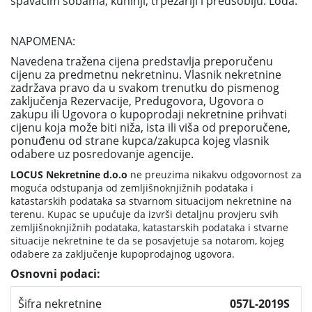
spavaćim sobama, kuhinji, trpezariji i predsoblju. Lođa.
NAPOMENA:
Navedena tražena cijena predstavlja preporučenu
cijenu za predmetnu nekretninu. Vlasnik nekretnine
zadržava pravo da u svakom trenutku do pismenog
zaključenja Rezervacije, Predugovora, Ugovora o
zakupu ili Ugovora o kupoprodaji nekretnine prihvati
cijenu koja može biti niža, ista ili viša od preporučene,
ponuđenu od strane kupca/zakupca kojeg vlasnik
odabere uz posredovanje agencije.
LOCUS Nekretnine d.o.o
ne preuzima nikakvu odgovornost za
moguća odstupanja od zemljišnoknjižnih podataka i
katastarskih podataka sa stvarnom situacijom nekretnine na
terenu. Kupac se upućuje da izvrši detaljnu provjeru svih
zemljišnoknjižnih podataka, katastarskih podataka i stvarne
situacije nekretnine te da se posavjetuje sa notarom, kojeg
odabere za zaključenje kupoprodajnog ugovora.
Osnovni podaci:
Šifra nekretnine
057L-2019S