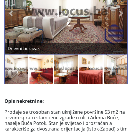
Previous
Next
Spavaća soba sl1
Opis nekretnine:
Prodaje se trosoban stan uknjižene površine 53 m2 na
prvom spratu stambene zgrade u ulici Adema Buće,
naselje Buća Potok. Stan je svijetao i prozračan a
karakteriše ga dvostrana orijentacija (Istok-Zapad) s tim