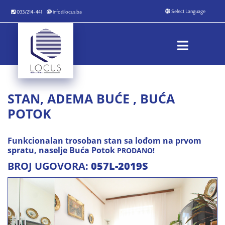
033/214-441
info@locus.ba
STAN, ADEMA BUĆE , BUĆA
POTOK
Funkcionalan trosoban stan sa lođom na prvom
spratu, naselje Buća Potok
PRODANO!
BROJ UGOVORA:
057L-2019S