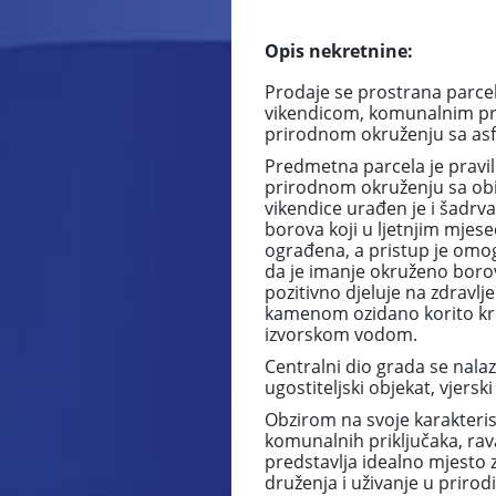
Opis nekretnine:
Prodaje se prostrana parc
vikendicom, komunalnim pr
prirodnom okruženju sa asf
Predmetna parcela je pravi
prirodnom okruženju sa obil
vikendice urađen je i šadrv
borova koji u ljetnjim mje
ograđena, a pristup je omog
da je imanje okruženo boro
pozitivno djeluje na zdravl
kamenom ozidano korito kro
izvorskom vodom.
Centralni dio grada se nalaz
ugostiteljski objekat, vjerski
Obzirom na svoje karakteris
komunalnih priključaka, rava
predstavlja idealno mjesto z
druženja i uživanje u prirodi