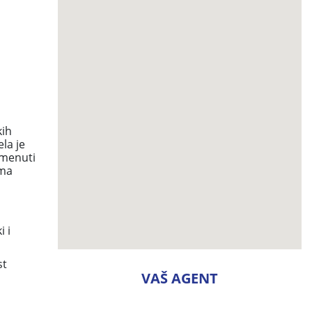
kih
la je
omenuti
oma
i i
st
VAŠ AGENT