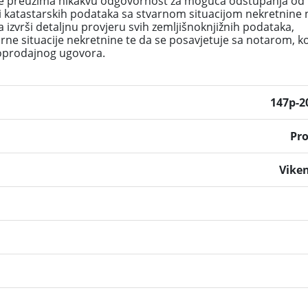
 preuzima nikakvu odgovornost za moguća odstupanja od
i katastarskih podataka sa stvarnom situacijom nekretnine 
 izvrši detaljnu provjeru svih zemljišnoknjižnih podataka,
arne situacije nekretnine te da se posavjetuje sa notarom, k
poprodajnog ugovora.
147p-2
Pr
Vike