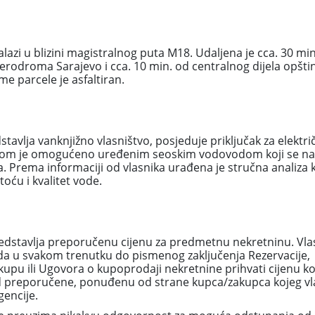
azi u blizini magistralnog puta M18. Udaljena je cca. 30 min
odroma Sarajevo i cca. 10 min. od centralnog dijela opšti
e parcele je asfaltiran.
avlja vanknjižno vlasništvo, posjeduje priključak za elektri
odom je omogućeno uređenim seoskim vodovodom koji se na
a. Prema informaciji od vlasnika urađena je stručna analiza k
toću i kvalitet vode.
edstavlja preporučenu cijenu za predmetnu nekretninu. Vla
da u svakom trenutku do pismenog zaključenja Rezervacije,
pu ili Ugovora o kupoprodaji nekretnine prihvati cijenu ko
ša od preporučene, ponuđenu od strane kupca/zakupca kojeg vl
encije.