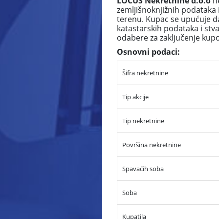
LOCUS Nekretnine d.o.o
ne
zemljišnoknjižnih podataka 
terenu. Kupac se upućuje da
katastarskih podataka i stv
odabere za zaključenje ku
Osnovni podaci:
Šifra nekretnine
Tip akcije
Tip nekretnine
Površina nekretnine
Spavaćih soba
Soba
Kupatila