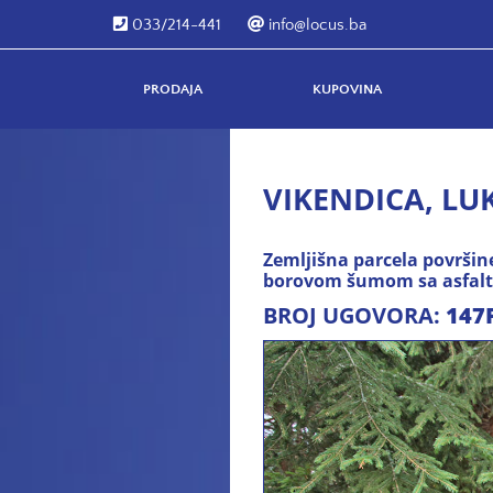
033/214-441
info@locus.ba
PRODAJA
KUPOVINA
VIKENDICA, LUK
Zemljišna parcela površi
borovom šumom sa asfalt
BROJ UGOVORA:
147