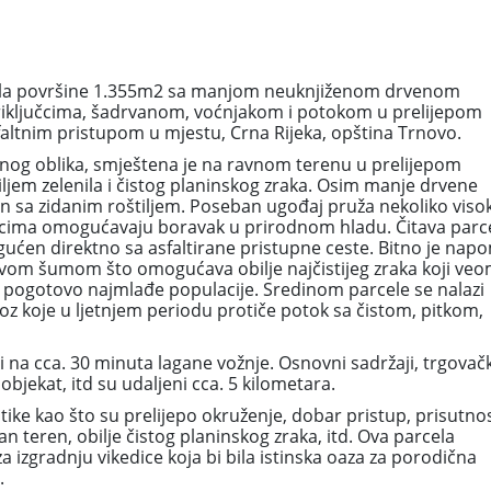
ela površine 1.355m2 sa manjom neuknjiženom drvenom
iključcima, šadrvanom, voćnjakom i potokom u prelijepom
altnim pristupom u mjestu, Crna Rijeka, opština Trnovo.
lnog oblika, smještena je na ravnom terenu u prelijepom
jem zelenila i čistog planinskog zraka. Osim manje drvene
an sa zidanim roštiljem. Poseban ugođaj pruža nekoliko viso
secima omogućavaju boravak u prirodnom hladu. Čitava parce
ućen direktno sa asfaltirane pristupne ceste. Bitno je nap
vom šumom što omogućava obilje najčistijeg zraka koji ve
je pogotovo najmlađe populacije. Sredinom parcele se nalazi
z koje u ljetnjem periodu protiče potok sa čistom, pitkom,
i na cca. 30 minuta lagane vožnje. Osnovni sadržaji, trgovačk
 objekat, itd su udaljeni cca. 5 kilometara.
tike kao što su prelijepo okruženje, dobar pristup, prisutno
n teren, obilje čistog planinskog zraka, itd. Ova parcela
a izgradnju vikedice koja bi bila istinska oaza za porodična
.