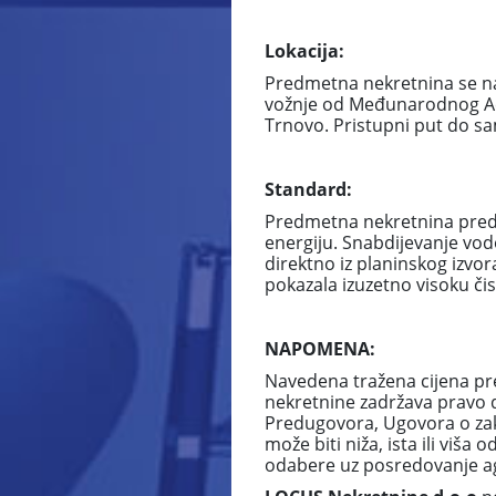
Lokacija:
Predmetna nekretnina se nal
vožnje od Međunarodnog Aer
Trnovo. Pristupni put do sam
Standard:
Predmetna nekretnina predst
energiju. Snabdijevanje v
direktno iz planinskog izvor
pokazala izuzetno visoku čis
NAPOMENA:
Navedena tražena cijena pr
nekretnine zadržava pravo 
Predugovora, Ugovora o zaku
može biti niža, ista ili vi
odabere uz posredovanje ag