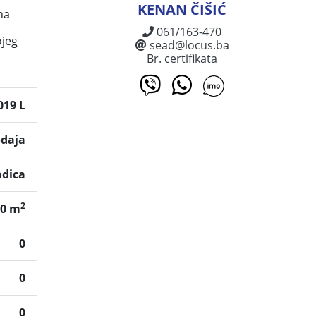
KENAN ČIŠIĆ
na
061/163-470
ojeg
sead@locus.ba
Br. certifikata
019 L
odaja
ndica
2
0 m
0
0
0