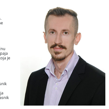
.
ne
čnu
paja
oja je
snik
ja
asnik