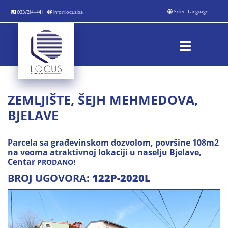
033/214-441
info@locus.ba
ZEMLJIŠTE, ŠEJH MEHMEDOVA,
BJELAVE
Parcela sa građevinskom dozvolom, površine 108m2
na veoma atraktivnoj lokaciji u naselju Bjelave,
Centar
PRODANO!
BROJ UGOVORA:
122P-2020L