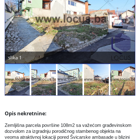
Previous
Next
1
Slika 2
Opis nekretnine:
Zemljišna parcela površine 108m2 sa važećom građevinskom
dozvolom za izgradnju porodičnog stambenog objekta na
veoma atraktivnoj lokaciji pored Švicarske ambasade u blizini