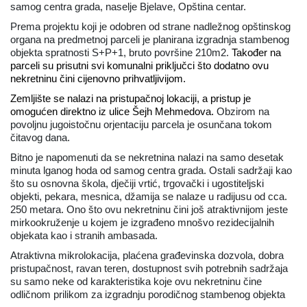
samog centra grada, naselje Bjelave, Opština centar.
Prema projektu koji je odobren od strane nadležnog opštinskog
organa na predmetnoj parceli je planirana izgradnja stambenog
objekta spratnosti S+P+1, bruto površine 210m2.
Također na
parceli su prisutni svi komunalni priključci što dodatno ovu
nekretninu čini cijenovno prihvatljivijom.
Zemljište se nalazi na pristupačnoj lokaciji, a pristup je
omogućen direktno iz ulice Šejh Mehmedova.
Obzirom na
povoljnu jugoistočnu orjentaciju parcela je osunčana tokom
čitavog dana.
Bitno je napomenuti da se nekretnina nalazi na samo desetak
minuta lganog hoda od samog centra grada. Ostali sadržaji kao
što su osnovna škola, dječiji vrtić, trgovački i ugostiteljski
objekti, pekara, mesnica, džamija se nalaze u radijusu od cca.
250 metara. Ono što ovu nekretninu čini još atraktivnijom jeste
mirkookruženje u kojem je izgrađeno mnošvo rezidecijalnih
objekata kao i stranih ambasada.
Atraktivna mikrolokacija, plaćena građevinska dozvola, dobra
pristupačnost, ravan teren, dostupnost svih potrebnih sadržaja
su samo neke od karakteristika koje ovu nekretninu čine
odličnom prilikom za izgradnju porodičnog stambenog objekta