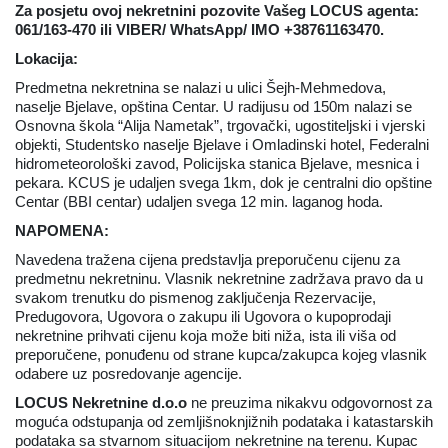
Za posjetu ovoj nekretnini pozovite Vašeg LOCUS agenta:
061/163-470 ili VIBER/ WhatsApp/ IMO +38761163470.
Lokacija:
Predmetna nekretnina se nalazi u ulici Šejh-Mehmedova,
naselje Bjelave, opština Centar. U radijusu od 150m nalazi se
Osnovna škola “Alija Nametak”, trgovački, ugostiteljski i vjerski
objekti, Studentsko naselje Bjelave i Omladinski hotel, Federalni
hidrometeorološki zavod, Policijska stanica Bjelave, mesnica i
pekara. KCUS je udaljen svega 1km, dok je centralni dio opštine
Centar (BBI centar) udaljen svega 12 min. laganog hoda.
NAPOMENA:
Navedena tražena cijena predstavlja preporučenu cijenu za
predmetnu nekretninu. Vlasnik nekretnine zadržava pravo da u
svakom trenutku do pismenog zaključenja Rezervacije,
Predugovora, Ugovora o zakupu ili Ugovora o kupoprodaji
nekretnine prihvati cijenu koja može biti niža, ista ili viša od
preporučene, ponuđenu od strane kupca/zakupca kojeg vlasnik
odabere uz posredovanje agencije.
LOCUS Nekretnine d.o.o
ne preuzima nikakvu odgovornost za
moguća odstupanja od zemljišnoknjižnih podataka i katastarskih
podataka sa stvarnom situacijom nekretnine na terenu. Kupac