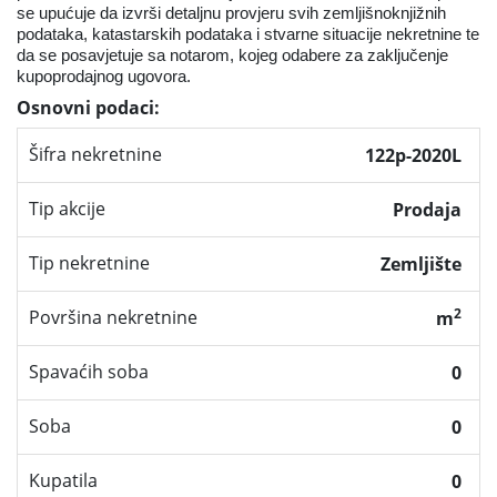
se upućuje da izvrši detaljnu provjeru svih zemljišnoknjižnih
podataka, katastarskih podataka i stvarne situacije nekretnine te
da se posavjetuje sa notarom, kojeg odabere za zaključenje
kupoprodajnog ugovora.
Osnovni podaci:
Šifra nekretnine
122p-2020L
Tip akcije
Prodaja
Tip nekretnine
Zemljište
2
Površina nekretnine
m
Spavaćih soba
0
Soba
0
Kupatila
0