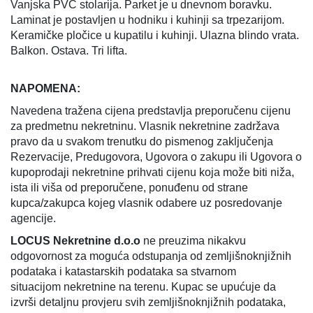
Vanjska PVC stolarija. Parket je u dnevnom boravku.
Laminat je postavljen u hodniku i kuhinji sa trpezarijom.
Keramičke pločice u kupatilu i kuhinji. Ulazna blindo vrata.
Balkon. Ostava. Tri lifta.
NAPOMENA:
Navedena tražena cijena predstavlja preporučenu cijenu
za predmetnu nekretninu. Vlasnik nekretnine zadržava
pravo da u svakom trenutku do pismenog zaključenja
Rezervacije, Predugovora, Ugovora o zakupu ili Ugovora o
kupoprodaji nekretnine prihvati cijenu koja može biti niža,
ista ili viša od preporučene, ponuđenu od strane
kupca/zakupca kojeg vlasnik odabere uz posredovanje
agencije.
LOCUS Nekretnine d.o.o
ne preuzima nikakvu
odgovornost za moguća odstupanja od zemljišnoknjižnih
podataka i katastarskih podataka sa stvarnom
situacijom nekretnine na terenu. Kupac se upućuje da
izvrši detaljnu provjeru svih zemljišnoknjižnih podataka,