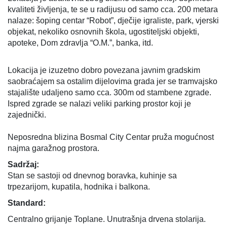
kvaliteti življenja, te se u radijusu od samo cca. 200 metara
nalaze: šoping centar “Robot”, dječije igraliste, park, vjerski
objekat, nekoliko osnovnih škola, ugostiteljski objekti,
apoteke, Dom zdravlja “O.M.”, banka, itd.
Lokacija je izuzetno dobro povezana javnim gradskim
saobraćajem sa ostalim dijelovima grada jer se tramvajsko
stajalište udaljeno samo cca. 300m od stambene zgrade.
Ispred zgrade se nalazi veliki parking prostor koji je
zajednički.
Neposredna blizina Bosmal City Centar pruža mogućnost
najma garažnog prostora.
Sadržaj:
Stan se sastoji od dnevnog boravka, kuhinje sa
trpezarijom, kupatila, hodnika i balkona.
Standard:
Centralno grijanje Toplane. Unutrašnja drvena stolarija.