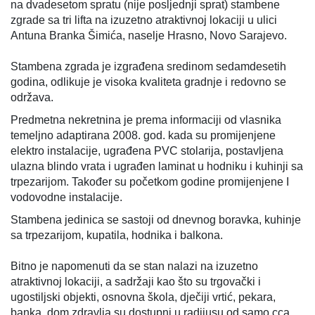
na dvadesetom spratu (nije posljednji sprat) stambene
zgrade sa tri lifta na izuzetno atraktivnoj lokaciji u ulici
Antuna Branka Šimića, naselje Hrasno, Novo Sarajevo.
Stambena zgrada je izgrađena sredinom sedamdesetih
godina, odlikuje je visoka kvaliteta gradnje i redovno se
održava.
Predmetna nekretnina je prema informaciji od vlasnika
temeljno adaptirana 2008. god. kada su promijenjene
elektro instalacije, ugrađena PVC stolarija, postavljena
ulazna blindo vrata i ugrađen laminat u hodniku i kuhinji sa
trpezarijom. Također su početkom godine promijenjene I
vodovodne instalacije.
Stambena jedinica se sastoji od dnevnog boravka, kuhinje
sa trpezarijom, kupatila, hodnika i balkona.
Bitno je napomenuti da se stan nalazi na izuzetno
atraktivnoj lokaciji, a sadržaji kao što su trgovački i
ugostiljski objekti, osnovna škola, dječiji vrtić, pekara,
banka, dom zdravlja su dostupni u radijusu od samo cca.