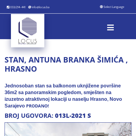
033/214-441
info@locus.ba
STAN, ANTUNA BRANKA ŠIMIĆA ,
HRASNO
Jednosoban stan sa balkonom uknjižene površine
36m2 sa panoramskim pogledom, smješten na
izuzetno atraktivnoj lokaciji u naselju Hrasno, Novo
PRODANO!
Sarajevo
BROJ UGOVORA:
013L-2021 S