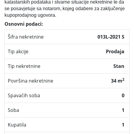
katastarskih podataka i stvarne situacije nekretnine te da
se posavjetuje sa notarom, kojeg odabere za zaključenje
kupoprodajnog ugovora.
Osnovni podaci:
Šifra nekretnine
013L-2021 S
Tip akcije
Prodaja
Tip nekretnine
Stan
2
Površina nekretnine
34 m
Spavaćih soba
0
Soba
1
Kupatila
1