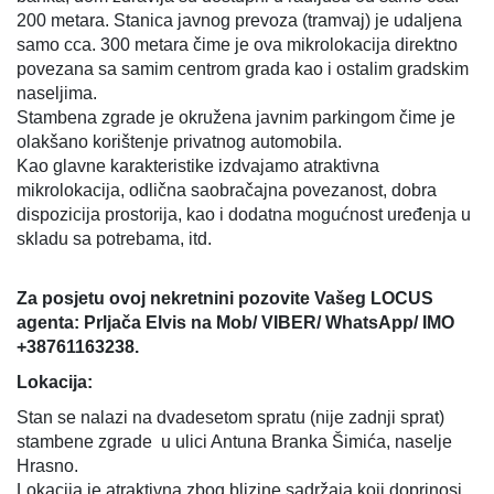
200 metara. Stanica javnog prevoza (tramvaj) je udaljena
samo cca. 300 metara čime je ova mikrolokacija direktno
povezana sa samim centrom grada kao i ostalim gradskim
naseljima.
Stambena zgrade je okružena javnim parkingom čime je
olakšano korištenje privatnog automobila.
Kao glavne karakteristike izdvajamo atraktivna
mikrolokacija, odlična saobračajna povezanost, dobra
dispozicija prostorija, kao i dodatna mogućnost uređenja u
skladu sa potrebama, itd.
Za posjetu ovoj nekretnini pozovite Vašeg LOCUS
agenta: Prljača Elvis na Mob/ VIBER/ WhatsApp/ IMO
+38761163238.
Lokacija:
Stan se nalazi na dvadesetom spratu (nije zadnji sprat)
stambene zgrade u ulici Antuna Branka Šimića, naselje
Hrasno.
Lokacija je atraktivna zbog blizine sadržaja koji doprinosi