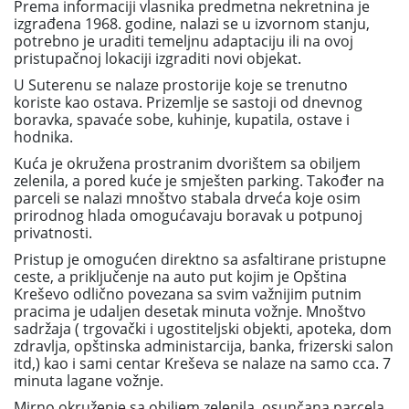
Prema informaciji vlasnika predmetna nekretnina je
izgrađena 1968. godine, nalazi se u izvornom stanju,
potrebno je uraditi temeljnu adaptaciju ili na ovoj
pristupačnoj lokaciji izgraditi novi objekat.
U Suterenu se nalaze prostorije koje se trenutno
koriste kao ostava. Prizemlje se sastoji od dnevnog
boravka, spavaće sobe, kuhinje, kupatila, ostave i
hodnika.
Kuća je okružena prostranim dvorištem sa obiljem
zelenila, a pored kuće je smješten parking. Također na
parceli se nalazi mnoštvo stabala drveća koje osim
prirodnog hlada omogućavaju boravak u potpunoj
privatnosti.
Pristup je omogućen direktno sa asfaltirane pristupne
ceste, a priključenje na auto put kojim je Opština
Kreševo odlično povezana sa svim važnijim putnim
pracima je udaljen desetak minuta vožnje. Mnoštvo
sadržaja ( trgovački i ugostiteljski objekti, apoteka, dom
zdravlja, opštinska administarcija, banka, frizerski salon
itd,) kao i sami centar Kreševa se nalaze na samo cca. 7
minuta lagane vožnje.
Mirno okruženje sa obiljem zelenila, osunčana parcela,