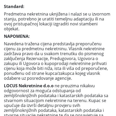
Standard:
Predmetna nekretnina uknjižena i nalazi se u izvornom
stanju, potrebno je uratiti temeljnu adaptaciju ili na
ovoj pristupačnoj lokaciji izgraditi novi stambeni
objekat.
NAPOMENA:
Navedena tražena cijena predstavlja preporučenu
cijenu za predmetnu nekretninu. Vlasnik nekretnine
zadržava pravo da u svakom trenutku do pismenog
zaključenja Rezervacije, Predugovora, Ugovora o
zakupu ili Ugovora o kupoprodaji nekretnine prihvati
cijenu koja može biti niža, ista ili viša od preporučene,
ponuđenu od strane kupca/zakupca kojeg vlasnik
odabere uz posredovanje agencije.
LOCUS Nekretnine d.o.o
ne preuzima nikakvu
odgovornost za moguća odstupanja od
zemljišnoknjižnih podataka i katastarskih podataka sa
stvarnom situacijom nekretnine na terenu. Kupac se
upućuje da izvrši detaljnu provjeru svih
zemljišnoknjižnih podataka, katastarskih podataka i
stvarne situacije nekretnine te da se posavjetuje sa