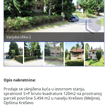
Previous
Next
Vanjska-slika-2
Opis nekretnine:
Prodaje se uknjižena kuća u izvornom stanju,
spratnosit S+P bruto kvadrature 120m2 na prostranoj
parceli površine 5.494 m2 u naselju Kreševo (Meljine),
Opština Kreševo