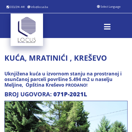
033/214-441
info@locus.ba
KUĆA, MRATINIĆI , KREŠEVO
Uknjižena kuća u izvornom stanju na prostranoj i
osunčanoj parceli površine 5.494 m2 u naselju
Meljine, Opština Kreševo
PRODANO!
BROJ UGOVORA:
071P-2021L