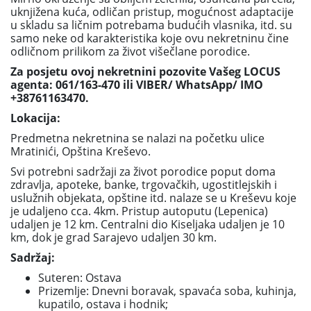
uknjižena kuća, odličan pristup, mogućnost adaptacije
u skladu sa ličnim potrebama budućih vlasnika, itd. su
samo neke od karakteristika koje ovu nekretninu čine
odličnom prilikom za život višečlane porodice.
Za posjetu ovoj nekretnini pozovite Vašeg LOCUS
agenta: 061/163-470 ili VIBER/ WhatsApp/ IMO
+38761163470.
Lokacija:
Predmetna nekretnina se nalazi na početku ulice
Mratinići, Opština Kreševo.
Svi potrebni sadržaji za život porodice poput doma
zdravlja, apoteke, banke, trgovačkih, ugostitlejskih i
uslužnih objekata, opštine itd. nalaze se u Kreševu koje
je udaljeno cca. 4km. Pristup autoputu (Lepenica)
udaljen je 12 km. Centralni dio Kiseljaka udaljen je 10
km, dok je grad Sarajevo udaljen 30 km.
Sadržaj:
Suteren: Ostava
Prizemlje: Dnevni boravak, spavaća soba, kuhinja,
kupatilo, ostava i hodnik;