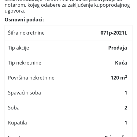
notarom, kojeg odabere za zaključenje kupoprodajnog
ugovora.
Osnovni podaci:
Šifra nekretnine
071p-2021L
Tip akcije
Prodaja
Tip nekretnine
Kuća
2
Površina nekretnine
120 m
Spavaćih soba
1
Soba
2
Kupatila
1