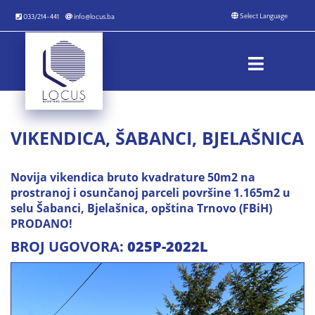
033/214-441
info@locus.ba
VIKENDICA, ŠABANCI, BJELAŠNICA
Novija vikendica bruto kvadrature 50m2 na
prostranoj i osunčanoj parceli površine 1.165m2 u
selu Šabanci, Bjelašnica, opština Trnovo (FBiH)
PRODANO!
BROJ UGOVORA:
025P-2022L