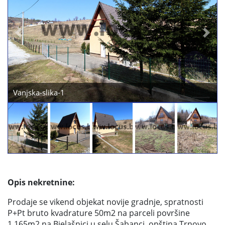
Previous
Next
Vanjska-slika-2
Opis nekretnine:
Prodaje se vikend objekat novije gradnje, spratnosti
P+Pt bruto kvadrature 50m2 na parceli površine
1.165m2 na Bjelašnici u selu Šabanci, opština Trnovo.