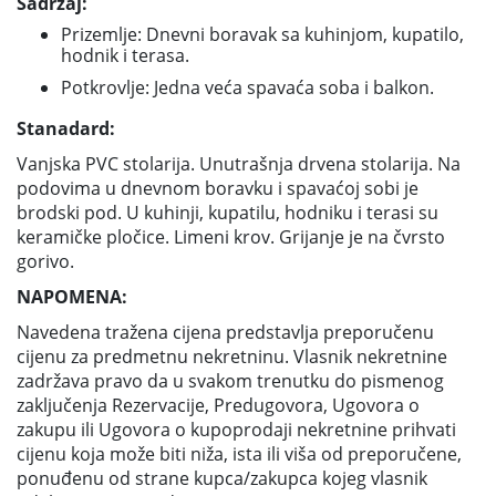
Sadržaj:
Prizemlje: Dnevni boravak sa kuhinjom, kupatilo,
hodnik i terasa.
Potkrovlje: Jedna veća spavaća soba i balkon.
Stanadard:
Vanjska PVC stolarija. Unutrašnja drvena stolarija. Na
podovima u dnevnom boravku i spavaćoj sobi je
brodski pod. U kuhinji, kupatilu, hodniku i terasi su
keramičke pločice. Limeni krov. Grijanje je na čvrsto
gorivo.
NAPOMENA:
Navedena tražena cijena predstavlja preporučenu
cijenu za predmetnu nekretninu. Vlasnik nekretnine
zadržava pravo da u svakom trenutku do pismenog
zaključenja Rezervacije, Predugovora, Ugovora o
zakupu ili Ugovora o kupoprodaji nekretnine prihvati
cijenu koja može biti niža, ista ili viša od preporučene,
ponuđenu od strane kupca/zakupca kojeg vlasnik