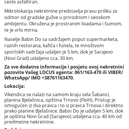
ceste asfaltiran.
Mikrolokacija nekretnine predstavlja pravu priliku za
odmor od gradske gužve u prirodnom i seoskom
ambijentu. Okružena je prostranim livadama i šumom,
te je vrlo mirna.
Naselje Babin Do sa sadržajem poput supermarketa,
raznih restorana, kafića i hotela, te mnoštvom
sportskih sadržaja udaljen je 5 km, dok je Sarajevo
(Novi Grad) udaljeno cca. 30 km.
Za sve dodatne informacije i posjetu ovoj nekretnini
pozovite Vašeg LOCUS agenta: 061/163-470 ili VIBER/
WhatsApp/ IMO +38761163470.
Lokacija:
Vikendica se nalazi na samom kraju sela Šabanci,
planina Bjelašnica, opština Trnovo (FbiH). Pristup je
omogućen iz dva pravca i to iz pravca Trnova i direktno
preko planine Bjelašnice. Babin Do je udaljen 5 km, dok
je opština Novi Grad (Sarajevo) udaljena cca. 40 km od
predmetne nekretnine.