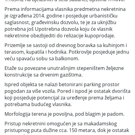
Prema informacijama vlasnika predmetna nekretnina
je izgrađena 2014. godine i posjeduje urbanističku
saglasnost, građevinsku dozvolu, te je za uknjižbu
potrebna još Upotrebna dozvola koju će vlasnik
nekretnine obezbjediti do relizacije kupoprodaje.
Prizemlje se sastoji od dnevnog boravka sa kuhinjom i
terasom, kupatila i hodnika. Potkrovlje posjeduje jednu
veću spavaću sobu sa balkonom.
Etaže su povezane unutrašnjim stepeništem željezne
konstrukcije sa drvenim gazištima.
Ispred objekta se nalazi betonirani parking prostor
pogodan za više vozila. Pored i ispod je ostatak dvorišta
koji posjeduje potencijal za uređenje prema željama i
potrebama budućeg vlasnika.
Morfologija terena je povoljna, pod blagim je padom.
Pristup nekretnini omogućen je sa makadamskog
pristupnog puta dužine cca. 150 metara, dok je ostatak