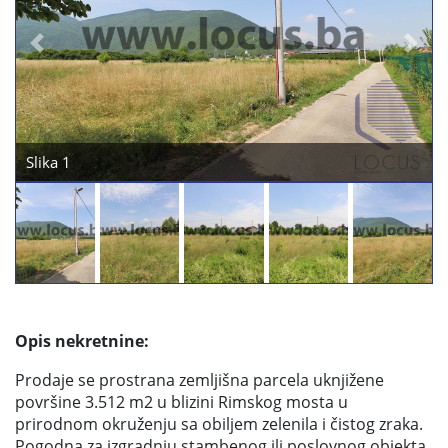
Previous
Next
Slika 2
Opis nekretnine:
Prodaje se prostrana zemljišna parcela uknjižene
površine 3.512 m2 u blizini Rimskog mosta u
prirodnom okruženju sa obiljem zelenila i čistog zraka.
Pogodna za izgradnju stambenog ili poslovnog objekta.