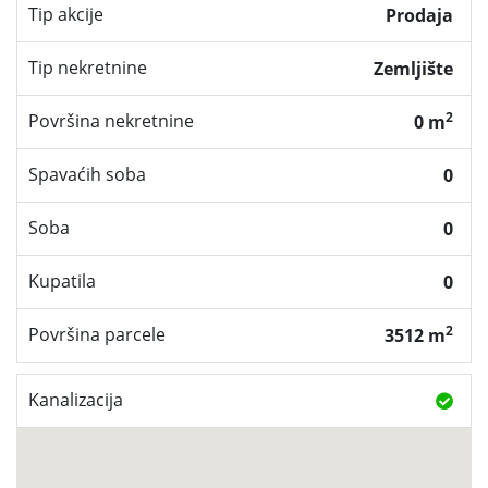
Tip akcije
Prodaja
Tip nekretnine
Zemljište
2
Površina nekretnine
0 m
Spavaćih soba
0
Soba
0
Kupatila
0
2
Površina parcele
3512 m
Kanalizacija