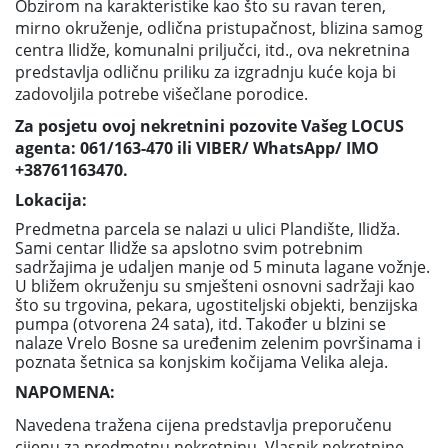
Obzirom na karakteristike kao što su ravan teren,
mirno okruženje, odlična pristupačnost, blizina samog
centra Ilidže, komunalni priljučci, itd., ova nekretnina
predstavlja odličnu priliku za izgradnju kuće koja bi
zadovoljila potrebe višečlane porodice.
Za posjetu ovoj nekretnini pozovite Vašeg LOCUS
agenta: 061/163-470 ili VIBER/ WhatsApp/ IMO
+38761163470.
Lokacija:
Predmetna parcela se nalazi u ulici Plandište, Ilidža.
Sami centar Ilidže sa apslotno svim potrebnim
sadržajima je udaljen manje od 5 minuta lagane vožnje.
U bližem okruženju su smješteni osnovni sadržaji kao
što su trgovina, pekara, ugostiteljski objekti, benzijska
pumpa (otvorena 24 sata), itd. Također u blzini se
nalaze Vrelo Bosne sa uređenim zelenim površinama i
poznata šetnica sa konjskim kočijama Velika aleja.
NAPOMENA:
Navedena tražena cijena predstavlja preporučenu
cijenu za predmetnu nekretninu. Vlasnik nekretnine