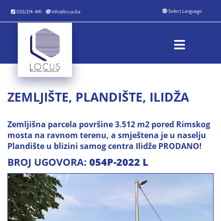
033/214-441
info@locus.ba
ZEMLJIŠTE, PLANDIŠTE, ILIDŽA
Zemljišna parcela površine 3.512 m2 pored Rimskog
mosta na ravnom terenu, a smještena je u naselju
Plandište u blizini samog centra Ilidže PRODANO!
BROJ UGOVORA:
054P-2022 L