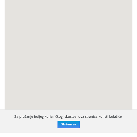
Za pružanje boljeg korisničkog iskustva, ova stranica koristi kolačiće.
Slažem se
ZAKAŽITE OBILAZAK