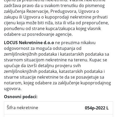
zadržava pravo da u svakom trenutku do pismenog
zaključenja Rezervacije, Predugovora, Ugovora o
zakupu ili Ugovora o kupoprodaji nekretnine prihvati
cijenu koja može biti niža, ista ili viša od preporučene,
ponuđenu od strane kupca/zakupca kojeg vlasnik
odabere uz posredovanje agencije.
LOCUS Nekretnine d.o.o
ne preuzima nikakvu
odgovornost za moguća odstupanja od
zemljišnoknjižnih podataka i katastarskih podataka sa
stvarnom situacijom nekretnine na terenu. Kupac se
upućuje da izvrši detaljnu provjeru svih
zemljišnoknjižnih podataka, katastarskih podataka i
stvarne situacije nekretnine te da se posavjetuje sa
notarom, kojeg odabere za zaključenje kupoprodajnog
ugovora.
Osnovni podaci:
Šifra nekretnine
054p-2022 L