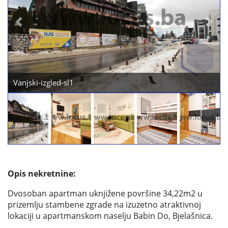
Previous
Next
Dnevni-boravak-sl1 (2)
Opis nekretnine:
Dvosoban apartman uknjižene površine 34,22m2 u
prizemlju stambene zgrade na izuzetno atraktivnoj
lokaciji u apartmanskom naselju Babin Do, Bjelašnica.