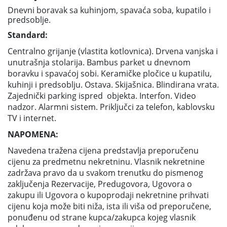
Dnevni boravak sa kuhinjom, spavaća soba, kupatilo i
predsoblje.
Standard:
Centralno grijanje (vlastita kotlovnica). Drvena vanjska i
unutrašnja stolarija. Bambus parket u dnevnom
boravku i spavaćoj sobi. Keramičke pločice u kupatilu,
kuhinji i predsoblju. Ostava. Skijašnica. Blindirana vrata.
Zajednički parking ispred objekta. Interfon. Video
nadzor. Alarmni sistem. Priključci za telefon, kablovsku
TV i internet.
NAPOMENA:
Navedena tražena cijena predstavlja preporučenu
cijenu za predmetnu nekretninu. Vlasnik nekretnine
zadržava pravo da u svakom trenutku do pismenog
zaključenja Rezervacije, Predugovora, Ugovora o
zakupu ili Ugovora o kupoprodaji nekretnine prihvati
cijenu koja može biti niža, ista ili viša od preporučene,
ponuđenu od strane kupca/zakupca kojeg vlasnik