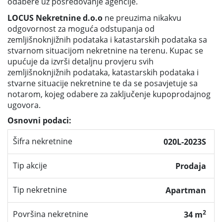
odabere uz posredovanje agencije.
LOCUS Nekretnine d.o.o
ne preuzima nikakvu
odgovornost za moguća odstupanja od
zemljišnoknjižnih podataka i katastarskih podataka sa
stvarnom situacijom nekretnine na terenu. Kupac se
upućuje da izvrši detaljnu provjeru svih
zemljišnoknjižnih podataka, katastarskih podataka i
stvarne situacije nekretnine te da se posavjetuje sa
notarom, kojeg odabere za zaključenje kupoprodajnog
ugovora.
Osnovni podaci:
Šifra nekretnine
020L-2023S
Tip akcije
Prodaja
Tip nekretnine
Apartman
2
Površina nekretnine
34 m