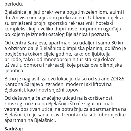
periodu.
Bjelašnica je ljeti prekrivena bogatim zelenilom, a zimi i
do 2m visokim snježnim prekrivačem. U blizini objekta
su smješteni brojni sportsko rekreativni i hotelski
kompleksi, koji uveliko doprinose potpunom ugođaju
po kojem je između ostalog Bjelašnica i poznata.
Od centra Sarajeva, apartmani su udaljeni samo 30 km,
a obzirom da je Bjelašnica olimpijska planina, odlično je
posjećena tokom cijele godine, kako od ljubitelja
prirode, tako i od mnogobrojnih turista koji dolaze
uživati u odmoru i rekreaciji koje pruža ova olimpijska
ljepotica.
Bitno je naglasiti za ovu lokaciju da su od strane ZOI 85 i
Kantona Sarajevo izgrađeni moderni ski liftovi na
Bjelašnici, kao i novi snježni topovi.
Od dešavanja će značajno uticati na iskorištenost
zimskog turizma na Bjelašnici što će sigurno imati
veoma pozitivan uticaj na potražnju za apartmanima na
Bjelašnici, te je sada pravi trenutak da sebi obezbijedite
apartman na Bjelašnici.
Sadržaj: