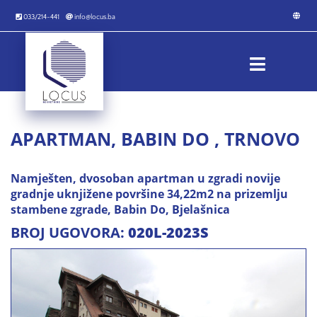
033/214-441
info@locus.ba
APARTMAN, BABIN DO , TRNOVO
Namješten, dvosoban apartman u zgradi novije
gradnje uknjižene površine 34,22m2 na prizemlju
stambene zgrade, Babin Do, Bjelašnica
BROJ UGOVORA:
020L-2023S