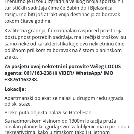
Trenutno je u toku izgradnja velikog broja sportskih i
turističkih sadržaja čime će Babin do i Bjelašnica
zasigurno biti još atraktivnija destinacija za boravak
tokom čitave godine.
Kvalitetna gradnja, funkcionalan raspored prostorija,
dostupnost potrebih sadržaja, mali režijski troškovi su
samo neke od karakteristika koje ovu nekretninu čine
odličnom prilikom za boravak na čistom planinskom
zraku.
Za posjetu ovoj nekretnini pozovite Vašeg LOCUS
agenta: 061/163-238 ili VIBER/ WhatsApp/ IMO
+38761163238.
Lokacija:
Apartmanski objekat se nalazi u drugom redu zgrada
od ski staze.
Preko puta objekta nalazi se Hotel Han.
Sa nadmorskom visinom od 1300m lokacija pruža
idealan planinski ugođaj svim zalubljenicima u prirodu i
rekreativcima, kako u zimskom tako i u ljetnom