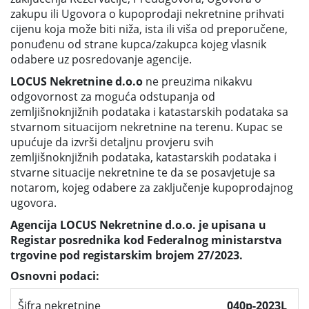
zakupu ili Ugovora o kupoprodaji nekretnine prihvati
cijenu koja može biti niža, ista ili viša od preporučene,
ponuđenu od strane kupca/zakupca kojeg vlasnik
odabere uz posredovanje agencije.
LOCUS Nekretnine d.o.o
ne preuzima nikakvu
odgovornost za moguća odstupanja od
zemljišnoknjižnih podataka i katastarskih podataka sa
stvarnom situacijom nekretnine na terenu. Kupac se
upućuje da izvrši detaljnu provjeru svih
zemljišnoknjižnih podataka, katastarskih podataka i
stvarne situacije nekretnine te da se posavjetuje sa
notarom, kojeg odabere za zaključenje kupoprodajnog
ugovora.
Agencija LOCUS Nekretnine d.o.o. je upisana u
Registar posrednika kod Federalnog ministarstva
trgovine pod registarskim brojem 27/2023.
Osnovni podaci:
Šifra nekretnine
040p-2023L