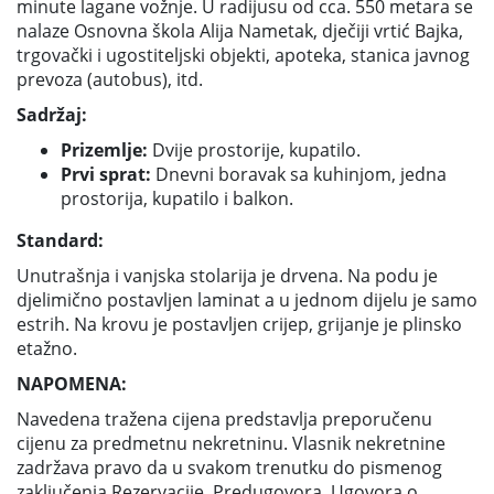
minute lagane vožnje. U radijusu od cca. 550 metara se
nalaze Osnovna škola Alija Nametak, dječiji vrtić Bajka,
trgovački i ugostiteljski objekti, apoteka, stanica javnog
prevoza (autobus), itd.
Sadržaj:
Prizemlje:
Dvije prostorije, kupatilo.
Prvi sprat:
Dnevni boravak sa kuhinjom, jedna
prostorija, kupatilo i balkon.
Standard:
Unutrašnja i vanjska stolarija je drvena. Na podu je
djelimično postavljen laminat a u jednom dijelu je samo
estrih. Na krovu je postavljen crijep, grijanje je plinsko
etažno.
NAPOMENA:
Navedena tražena cijena predstavlja preporučenu
cijenu za predmetnu nekretninu. Vlasnik nekretnine
zadržava pravo da u svakom trenutku do pismenog
zaključenja Rezervacije, Predugovora, Ugovora o