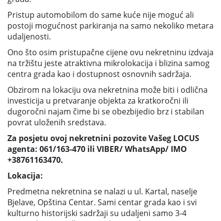
Pristup automobilom do same kuće nije moguć ali
postoji mogućnost parkiranja na samo nekoliko metara
udaljenosti.
Ono što osim pristupačne cijene ovu nekretninu izdvaja
na tržištu jeste atraktivna mikrolokacija i blizina samog
centra grada kao i dostupnost osnovnih sadržaja.
Obzirom na lokaciju ova nekretnina može biti i odlična
investicija u pretvaranje objekta za kratkoročni ili
dugoročni najam čime bi se obezbijedio brz i stabilan
povrat uloženih sredstava.
Za posjetu ovoj nekretnini pozovite Vašeg LOCUS
agenta: 061/163-470 ili VIBER/ WhatsApp/ IMO
+38761163470.
Lokacija:
Predmetna nekretnina se nalazi u ul. Kartal, naselje
Bjelave, Opština Centar. Sami centar grada kao i svi
kulturno historijski sadržaji su udaljeni samo 3-4