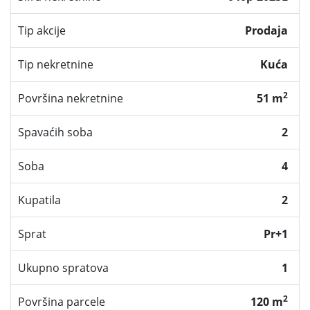
Tip akcije
Prodaja
Tip nekretnine
Kuća
2
Površina nekretnine
51 m
Spavaćih soba
2
Soba
4
Kupatila
2
Sprat
Pr+1
Ukupno spratova
1
2
Površina parcele
120 m