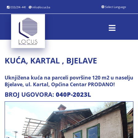
033/214-441
info@locus.ba
KUĆA, KARTAL , BJELAVE
Uknjižena kuća na parceli površine 120 m2 u naselju
Bjelave, ul. Kartal, Općina Centar PRODANO!
BROJ UGOVORA:
040P-2023L