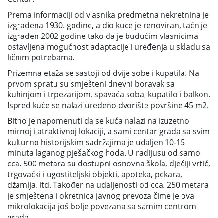
Prema informaciji od vlasnika predmetna nekretnina je
izgrađena 1930. godine, a dio kuće je renoviran, tačnije
izgrađen 2002 godine tako da je budućim vlasnicima
ostavljena mogućnost adaptacije i uređenja u skladu sa
ličnim potrebama.
Prizemna etaža se sastoji od dvije sobe i kupatila. Na
prvom spratu su smješteni dnevni boravak sa
kuhinjom i trpezarijom, spavaća soba, kupatilo i balkon.
Ispred kuće se nalazi uređeno dvorište površine 45 m2.
Bitno je napomenuti da se kuća nalazi na izuzetno
mirnoj i atraktivnoj lokaciji, a sami centar grada sa svim
kulturno historijskim sadržajima je udaljen 10-15
minuta laganog pješačkog hoda. U radijusu od samo
cca. 500 metara su dostupni osnovna škola, dječiji vrtić,
trgovački i ugostiteljski objekti, apoteka, pekara,
džamija, itd. Također na udaljenosti od cca. 250 metara
je smještena i okretnica javnog prevoza čime je ova
mikrolokacija još bolje povezana sa samim centrom
grada.