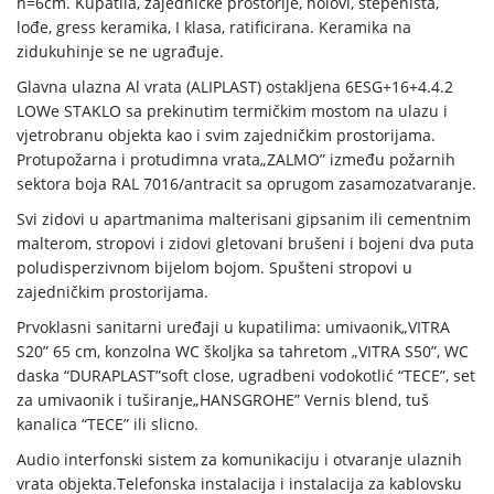
h=6cm. Kupatila, zajedničke prostorije, holovi, stepeništa,
lođe, gress keramika, I klasa, ratificirana. Keramika na
zidukuhinje se ne ugrađuje.
Glavna ulazna Al vrata (ALIPLAST) ostakljena 6ESG+16+4.4.2
LOWe STAKLO sa prekinutim termičkim mostom na ulazu i
vjetrobranu objekta kao i svim zajedničkim prostorijama.
Protupožarna i protudimna vrata„ZALMO” između požarnih
sektora boja RAL 7016/antracit sa oprugom zasamozatvaranje.
Svi zidovi u apartmanima malterisani gipsanim ili cementnim
malterom, stropovi i zidovi gletovani brušeni i bojeni dva puta
poludisperzivnom bijelom bojom. Spušteni stropovi u
zajedničkim prostorijama.
Prvoklasni sanitarni uređaji u kupatilima: umivaonik„VITRA
S20” 65 cm, konzolna WC školjka sa tahretom „VITRA S50”, WC
daska “DURAPLAST”soft close, ugradbeni vodokotlić “TECE”, set
za umivaonik i tuširanje„HANSGROHE” Vernis blend, tuš
kanalica “TECE” ili slicno.
Audio interfonski sistem za komunikaciju i otvaranje ulaznih
vrata objekta.Telefonska instalacija i instalacija za kablovsku