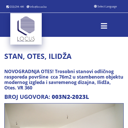
033/214-441
info@locus.ba
STAN, OTES, ILIDŽA
NOVOGRADNJA OTES!
Trosobni stanovi odličnog
rasporeda površine cca 76m2 u stambenom objektu
modernog izgleda i savremenog dizajna, Ilidža,
Otes. VR 360
BROJ UGOVORA:
003N2-2023L