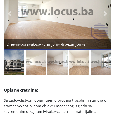
Previous
Next
Dnevni-boravak-sa-kuhinjom-i-trpezarijom-sl1
Opis nekretnine:
Sa zadovoljstvom objavljujemo prodaju trosobnih stanova u
stambeno-poslovnom objektu modernog izgleda sa
savremenim dizajnom ivisokokvalitetnim materijalima