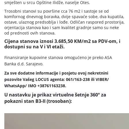
smješten u srcu Opštine Ilidže, naselje Otes.
Trosobni stanovi su površine cca 76 m2 i sastoje se od
komfornog dnevnog boravka, dvije spavaće sobe, dva kupatila,
ostave, ulaznog predsoblja i lođe. Odličan raspored prostorija,
orjentacija stanova kao i sam kvalitet gradnje samo su neke
od prednosti ovih stanova.
Cijena stanova iznosi 3.685,50 KM/m2 sa PDV-om, i
dostupni su na V i VI etaži.
Finansiranje kupovine stanova omogućeno je preko ASA
Banka d.d. Sarajevo.
Za sve dodatne informacije i posjetu ovoj nekretnini
pozovite Vašeg LOCUS agenta: 061/163-238 ili VIBER/
WhatsApp/ IMO +38761163238.
U nastavku je prikaz virtuelne šetnje 360° za
pokazni stan B3-II (trosoban):