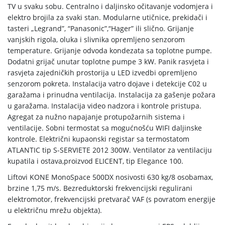
TV u svaku sobu. Centralno i daljinsko očitavanje vodomjera i
elektro brojila za svaki stan. Modularne utičnice, prekidači i
tasteri „Legrand”, “Panasonic”,“Hager” ili slično. Grijanje
vanjskih rigola, oluka i slivnika opremljeno senzorom
temperature. Grijanje odvoda kondezata sa toplotne pumpe.
Dodatni grijač unutar toplotne pumpe 3 kW. Panik rasvjeta i
rasvjeta zajedničkih prostorija u LED izvedbi opremljeno
senzorom pokreta. Instalacija vatro dojave i detekcije C02 u
garažama i prinudna ventilacija. Instalacija za gašenje požara
u garažama. Instalacija video nadzora i kontrole pristupa.
Agregat za nužno napajanje protupožarnih sistema i
ventilacije. Sobni termostat sa mogućnošću WIFI daljinske
kontrole. Električni kupaonski registar sa termostatom
ATLANTIC tip S-SERVIETE 2012 300W. Ventilator za ventilaciju
kupatila i ostava,proizvod ELICENT, tip Elegance 100.
Liftovi KONE MonoSpace 500DX nosivosti 630 kg/8 osobamax,
brzine 1,75 m/s. Bezreduktorski frekvencijski regulirani
elektromotor, frekvencijski pretvarač VAF (s povratom energije
u električnu mrežu objekta).