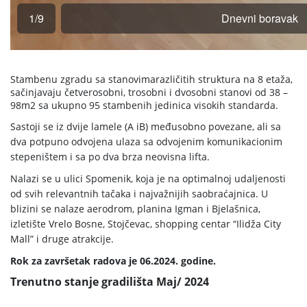
Stambenu zgradu sa stanovimarazličitih struktura na 8 etaža,
sačinjavaju četverosobni, trosobni i dvosobni stanovi od 38 –
98m2 sa ukupno 95 stambenih jedinica visokih standarda.
Sastoji se iz dvije lamele (A iB) međusobno povezane, ali sa
dva potpuno odvojena ulaza sa odvojenim komunikacionim
stepeništem i sa po dva brza neovisna lifta.
Nalazi se u ulici Spomenik, koja je na optimalnoj udaljenosti
od svih relevantnih tačaka i najvažnijih saobraćajnica. U
blizini se nalaze aerodrom, planina Igman i Bjelašnica,
izletište Vrelo Bosne, Stojčevac, shopping centar “Ilidža City
Mall” i druge atrakcije.
Rok za završetak radova je 06.2024. godine.
Trenutno stanje gradilišta Maj/ 2024