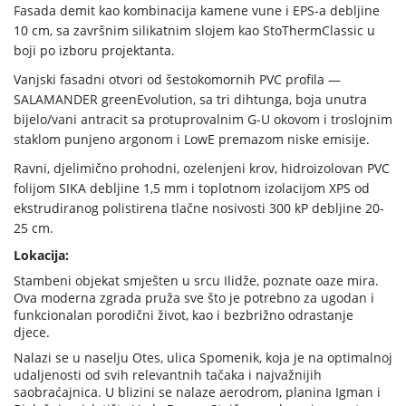
Fasada demit kao kombinacija kamene vune i EPS-a debljine
10 cm, sa završnim silikatnim slojem kao StoThermClassic u
boji po izboru projektanta.
Vanjski fasadni otvori od šestokomornih PVC profila —
SALAMANDER greenEvolution, sa tri dihtunga, boja unutra
bijelo/vani antracit sa protuprovalnim G-U okovom i troslojnim
staklom punjeno argonom i LowE premazom niske emisije.
Ravni, djelimično prohodni, ozelenjeni krov, hidroizolovan PVC
folijom SIKA debljine 1,5 mm i toplotnom izolacijom XPS od
ekstrudiranog polistirena tlačne nosivosti 300 kP debljine 20-
25 cm.
Lokacija:
Stambeni objekat smješten u srcu Ilidže, poznate oaze mira.
Ova moderna zgrada pruža sve što je potrebno za ugodan i
funkcionalan porodični život, kao i bezbrižno odrastanje
djece.
Nalazi se u naselju Otes, ulica Spomenik, koja je na optimalnoj
udaljenosti od svih relevantnih tačaka i najvažnijih
saobraćajnica. U blizini se nalaze aerodrom, planina Igman i