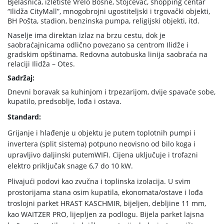
Bjelašnica, izletište Vrelo Bosne, Stojčevac, shopping centar
“Ilidža CityMall”, mnogobrojni ugostiteljski i trgovački objekti,
BH Pošta, stadion, benzinska pumpa, religijski objekti, itd.
Naselje ima direktan izlaz na brzu cestu, dok je
saobraćajnicama odlično povezano sa centrom Ilidže i
gradskim opštinama. Redovna autobuska linija saobraća na
relaciji Ilidža – Otes.
Sadržaj:
Dnevni boravak sa kuhinjom i trpezarijom, dvije spavaće sobe,
kupatilo, predsoblje, lođa i ostava.
Standard:
Grijanje i hlađenje u objektu je putem toplotnih pumpi i
invertera (split sistema) potpuno neovisno od bilo koga i
upravljivo daljinski putemWIFI. Cijena uključuje i trofazni
elektro priključak snage 6,7 do 10 kW.
Plivajući podovi kao zvučna i toplinska izolacija. U svim
prostorijama stana osim kupatila, ekonomata/ostave i lođa
troslojni parket HRAST KASCHMIR, bijeljen, debljine 11 mm,
kao WAITZER PRO, lijepljen za podlogu. Bijela parket lajsna