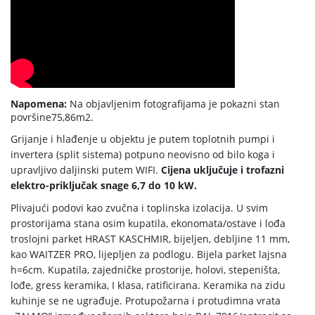
Napomena:
Na objavljenim fotografijama je pokazni stan
površine75,86m2.
Grijanje i hlađenje u objektu je putem toplotnih pumpi i
invertera (split sistema) potpuno neovisno od bilo koga i
upravljivo daljinski putem WIFI.
Cijena uključuje i trofazni
elektro-priključak snage 6,7 do 10 kW.
Plivajući podovi kao zvučna i toplinska izolacija. U svim
prostorijama stana osim kupatila, ekonomata/ostave i lođa
troslojni parket HRAST KASCHMIR, bijeljen, debljine 11 mm,
kao WAITZER PRO, lijepljen za podlogu. Bijela parket lajsna
h=6cm. Kupatila, zajedničke prostorije, holovi, stepeništa,
lođe, gress keramika, I klasa, ratificirana. Keramika na zidu
kuhinje se ne ugrađuje.
Protupožarna i protudimna vrata