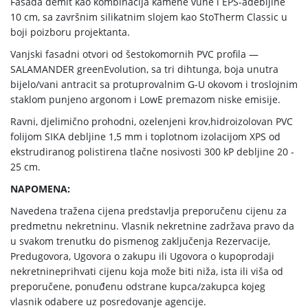
Fasada demit kao kombinacija kamene vune i EPS-adebljine
10 cm, sa završnim silikatnim slojem kao StoTherm Classic u
boji poizboru projektanta.
Vanjski fasadni otvori od šestokomornih PVC profila —
SALAMANDER greenEvolution, sa tri dihtunga, boja unutra
bijelo/vani antracit sa protuprovalnim G-U okovom i troslojnim
staklom punjeno argonom i LowE premazom niske emisije.
Ravni, djelimično prohodni, ozelenjeni krov,hidroizolovan PVC
folijom SIKA debljine 1,5 mm i toplotnom izolacijom XPS od
ekstrudiranog polistirena tlačne nosivosti 300 kP debljine 20 -
25 cm.
NAPOMENA:
Navedena tražena cijena predstavlja preporučenu cijenu za
predmetnu nekretninu. Vlasnik nekretnine zadržava pravo da
u svakom trenutku do pismenog zaključenja Rezervacije,
Predugovora, Ugovora o zakupu ili Ugovora o kupoprodaji
nekretnineprihvati cijenu koja može biti niža, ista ili viša od
preporučene, ponuđenu odstrane kupca/zakupca kojeg
vlasnik odabere uz posredovanje agencije.