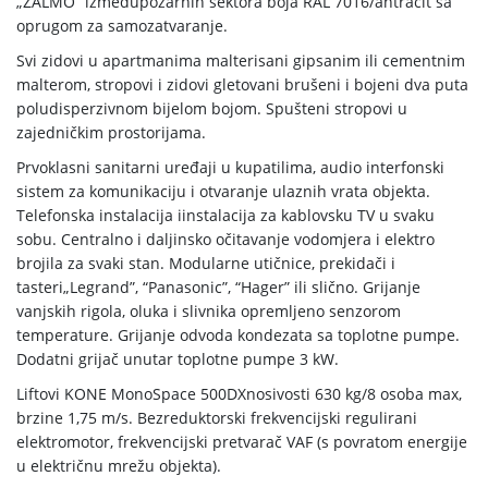
„ZALMO” izmeđupožarnih sektora boja RAL 7016/antracit sa
oprugom za samozatvaranje.
Svi zidovi u apartmanima malterisani gipsanim ili cementnim
malterom, stropovi i zidovi gletovani brušeni i bojeni dva puta
poludisperzivnom bijelom bojom. Spušteni stropovi u
zajedničkim prostorijama.
Prvoklasni sanitarni uređaji u kupatilima,
audio interfonski
sistem za komunikaciju i otvaranje ulaznih vrata objekta.
Telefonska instalacija iinstalacija za kablovsku TV u svaku
sobu. Centralno i daljinsko očitavanje vodomjera i elektro
brojila za svaki stan. Modularne utičnice, prekidači i
tasteri„Legrand”, “Panasonic”, “Hager” ili slično. Grijanje
vanjskih rigola, oluka i slivnika opremljeno senzorom
temperature. Grijanje odvoda kondezata sa toplotne pumpe.
Dodatni grijač unutar toplotne pumpe 3 kW.
Liftovi KONE MonoSpace 500DXnosivosti 630 kg/8 osoba max,
brzine 1,75 m/s. Bezreduktorski frekvencijski regulirani
elektromotor, frekvencijski pretvarač VAF (s povratom energije
u električnu mrežu objekta).