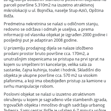
parceli površine 5.310m2 na izuzetno atraktivnoj
mikrolokaciji u ul. Bojnička, naselje Stup-Azići, Opština
Ilidža.
Predmetna nekretnina se nalazi u odličnom stanju,
redovno se održava i odmah je useljiva, a prema
informaciji od vlasnika objekat je izgrađen 2000 godine i
posljednji put je adaptiran 2008 godine.
U prizemlju prodajnog dijela se nalaze izložbeno
prodani prostor bruto površine cca. 170m2, a
unutrašnjim stepenicama se pristupa na prvi sprat na
kojem su smješteni tri kancelarije, velika sala za
sastanke, čajna kuhinja, toalet i hodnik. Skladišni dio
objekta je ukupne površine cca. 570 m2 sa visokim
plafonima, a koji ima obezbijeđen pristup za kamione u
svrhu manipulacije robom.
Poslovni objekat se nalazi u izuzetno atraktivnom
okruženju u kojem je sagrađeno više stambenih zgrada,
trgovačkih objekta i mnoštvo drugih sadržaja urbanog
življenja. Sami centar Ilidže je udaljen 6-7 minuta vožnje,