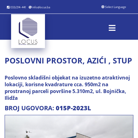
033/214-441
info@locus.ba
POSLOVNI PROSTOR, AZIĆI , STUP
Poslovno skladišni objekat na izuzetno atraktivnoj
lokaciji, korisne kvadrature cca. 950m2 na
prostranoj parceli površine 5.310m2, ul. Bojnička,
Ilidža
BROJ UGOVORA:
015P-2023L