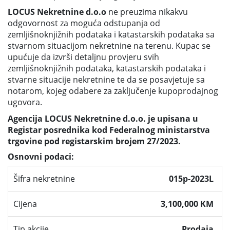
LOCUS Nekretnine d.o.o
ne preuzima nikakvu
odgovornost za moguća odstupanja od
zemljišnoknjižnih podataka i katastarskih podataka sa
stvarnom situacijom nekretnine na terenu. Kupac se
upućuje da izvrši detaljnu provjeru svih
zemljišnoknjižnih podataka, katastarskih podataka i
stvarne situacije nekretnine te da se posavjetuje sa
notarom, kojeg odabere za zaključenje kupoprodajnog
ugovora.
Agencija LOCUS Nekretnine d.o.o. je upisana u
Registar posrednika kod Federalnog ministarstva
trgovine pod registarskim brojem 27/2023.
Osnovni podaci:
Šifra nekretnine
015p-2023L
Cijena
3,100,000 KM
Tip akcije
Prodaja