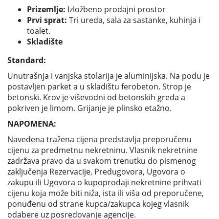
Prizemlje:
Izložbeno prodajni prostor
Prvi sprat:
Tri ureda, sala za sastanke, kuhinja i
toalet.
Skladište
Standard:
Unutrašnja i vanjska stolarija je aluminijska. Na podu je
postavljen parket a u skladištu ferobeton. Strop je
betonski. Krov je viševodni od betonskih greda a
pokriven je limom. Grijanje je plinsko etažno.
NAPOMENA:
Navedena tražena cijena predstavlja preporučenu
cijenu za predmetnu nekretninu. Vlasnik nekretnine
zadržava pravo da u svakom trenutku do pismenog
zaključenja Rezervacije, Predugovora, Ugovora o
zakupu ili Ugovora o kupoprodaji nekretnine prihvati
cijenu koja može biti niža, ista ili viša od preporučene,
ponuđenu od strane kupca/zakupca kojeg vlasnik
odabere uz posredovanje agencije.