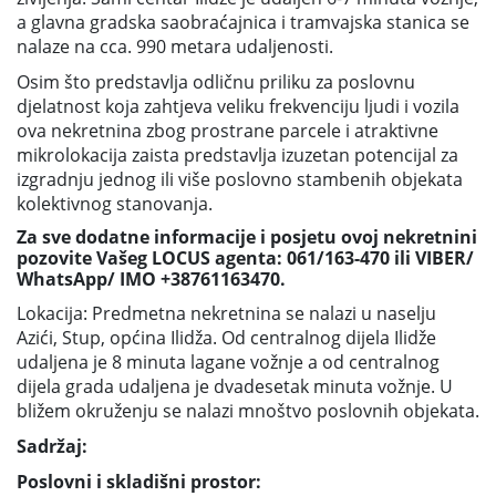
a glavna gradska saobraćajnica i tramvajska stanica se
nalaze na cca. 990 metara udaljenosti.
Osim što predstavlja odličnu priliku za poslovnu
djelatnost koja zahtjeva veliku frekvenciju ljudi i vozila
ova nekretnina zbog prostrane parcele i atraktivne
mikrolokacija zaista predstavlja izuzetan potencijal za
izgradnju jednog ili više poslovno stambenih objekata
kolektivnog stanovanja.
Za sve dodatne informacije i posjetu ovoj nekretnini
pozovite Vašeg LOCUS agenta: 061/163-470 ili VIBER/
WhatsApp/ IMO +38761163470.
Lokacija: Predmetna nekretnina se nalazi u naselju
Azići, Stup, općina Ilidža. Od centralnog dijela Ilidže
udaljena je 8 minuta lagane vožnje a od centralnog
dijela grada udaljena je dvadesetak minuta vožnje. U
bližem okruženju se nalazi mnoštvo poslovnih objekata.
Sadržaj:
Poslovni i skladišni prostor: