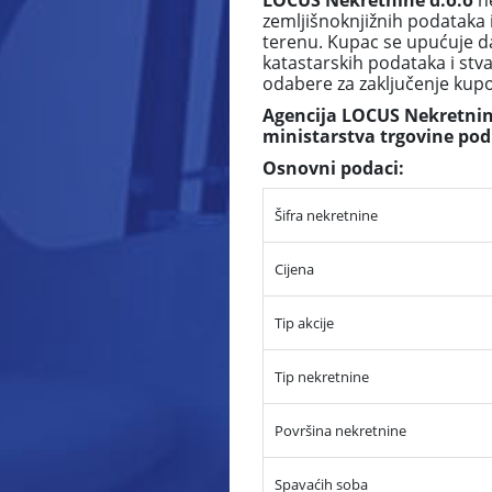
LOCUS Nekretnine d.o.o
ne
zemljišnoknjižnih podataka 
terenu. Kupac se upućuje da
katastarskih podataka i stv
odabere za zaključenje ku
Agencija LOCUS Nekretnine
ministarstva trgovine pod
Osnovni podaci:
Šifra nekretnine
Cijena
Tip akcije
Tip nekretnine
Površina nekretnine
Spavaćih soba