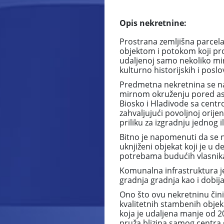
Opis nekretnine:
Prostrana zemljišna parcela
objektom i potokom koji pro
udaljenoj samo nekoliko min
kulturno historijskih i poslo
Predmetna nekretnina se nala
mirnom okruženju pored asfa
Biosko i Hladivode sa centr
zahvaljujući povoljnoj orije
priliku za izgradnju jednog 
Bitno je napomenuti da se n
uknjiženi objekat koji je u d
potrebama budućih vlasnik
Komunalna infrastruktura j
gradnja gradnja kao i dobij
Ono što ovu nekretninu čini
kvalitetnih stambenih obje
koja je udaljena manje od 20
pruža blizina samog centra 