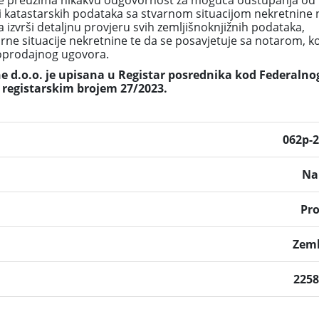
 preuzima nikakvu odgovornost za moguća odstupanja od
i katastarskih podataka sa stvarnom situacijom nekretnine 
 izvrši detaljnu provjeru svih zemljišnoknjižnih podataka,
arne situacije nekretnine te da se posavjetuje sa notarom, k
poprodajnog ugovora.
 d.o.o. je upisana u Registar posrednika kod Federalno
 registarskim brojem 27/2023.
062p-
Na
Pr
Zeml
225