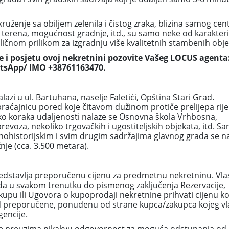
kruženje sa obiljem zelenila i čistog zraka, blizina samog cen
 terena, mogućnost gradnje, itd., su samo neke od karakteri
ličnom prilikom za izgradnju više kvalitetnih stambenih obje
e i posjetu ovoj nekretnini pozovite Vašeg LOCUS agenta
atsApp/ IMO +38761163470.
zi u ul. Bartuhana, naselje Faletići, Opština Stari Grad.
raćajnicu pored koje čitavom dužinom protiče prelijepa rij
o koraka udaljenosti nalaze se Osnovna škola Vrhbosna,
evoza, nekoliko trgovačkih i ugostiteljskih objekata, itd. Sa
nohistorijskim i svim drugim sadržajima glavnog grada se na
je (cca. 3.500 metara).
edstavlja preporučenu cijenu za predmetnu nekretninu. Vla
da u svakom trenutku do pismenog zaključenja Rezervacije,
pu ili Ugovora o kupoprodaji nekretnine prihvati cijenu ko
ša od preporučene, ponuđenu od strane kupca/zakupca kojeg vl
encije.