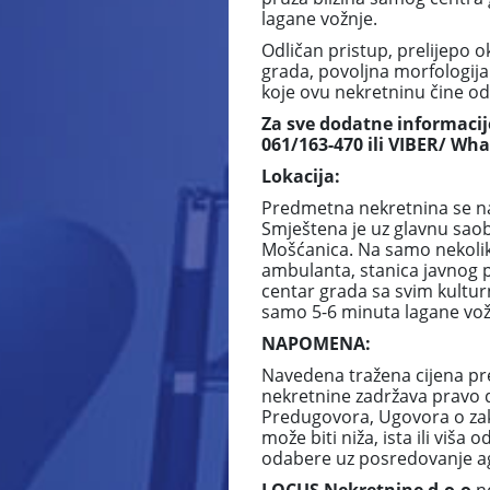
lagane vožnje.
Odličan pristup, prelijepo o
grada, povoljna morfologija
koje ovu nekretninu čine od
Za sve dodatne informacij
061/163-470 ili VIBER/ Wh
Lokacija:
Predmetna nekretnina se nala
Smještena je uz glavnu saob
Mošćanica. Na samo nekolik
ambulanta, stanica javnog pr
centar grada sa svim kultur
samo 5-6 minuta lagane vožn
NAPOMENA:
Navedena tražena cijena pr
nekretnine zadržava pravo 
Predugovora, Ugovora o zaku
može biti niža, ista ili vi
odabere uz posredovanje ag