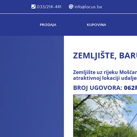
033/214-441
info@locus.ba
PRODAJA
KUPOVINA
ZEMLJIŠTE, BA
Zemljište uz rijeku Mošć
atraktivnoj lokaciji udalj
BROJ UGOVORA:
062