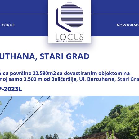
OTKUP
NOVOGRAD
RUTHANA, STARI GRAD
anicu površine 22.580m2 sa devastiranim objektom na
enoj samo 3.500 m od Baščaršije, Ul. Bartuhana, Stari Gr
P-2023L