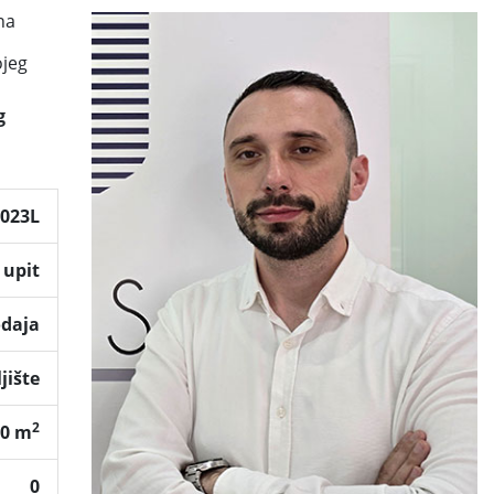
na
ojeg
g
2023L
 upit
odaja
jište
2
80 m
0