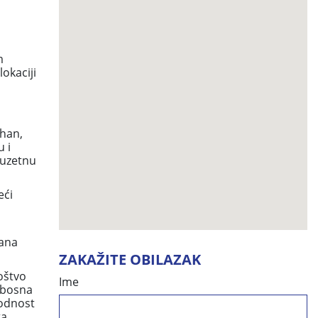
m
okaciji
 han,
 i
zuzetnu
eći
šana
ZAKAŽITE OBILAZAK
oštvo
Ime
hbosna
godnost
ta