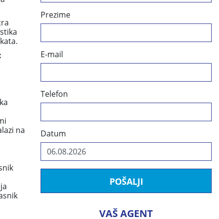
Prezime
tra
stika
kata.
E-mail
:
Telefon
eka
mi
lazi na
Datum
snik
POŠALJI
ja
asnik
VAŠ AGENT