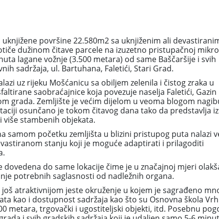
 uknjižene površine 22.580m2 sa uknjiženim ali devastirani
tiče dužinom čitave parcele na izuzetno pristupačnoj mikrol
uta lagane vožnje (3.500 metara) od same Baščaršije i svih
vnih sadržaja, ul. Bartuhana, Faletići, Stari Grad.
zi uz rijeku Mošćanicu sa obiljem zelenila i čistog zraka u
ltirane saobraćajnice koja povezuje naselja Faletići, Gazin
om grada. Zemljište je većim dijelom u veoma blogom nagibu
ntaciji osunčano je tokom čitavog dana tako da predstavlja i
ili više stambenih objekata.
a samom početku zemljišta u blizini pristupog puta nalazi v
evastiranom stanju koji je moguće adaptirati i prilagoditi
a.
e dovedena do same lokacije čime je u značajnoj mjeri olak
anje potrebnih saglasnosti od nadležnih organa.
 još atraktivnijom jeste okruženje u kojem je sagrađeno mn
kata kao i dostupnost sadržaja kao što su Osnovna škola Vr
0 metara, trgovački i ugostiteljski objekti, itd. Posebnu po
grada i svih gradskih sadržaja koji je udaljen samo 5-6 minu