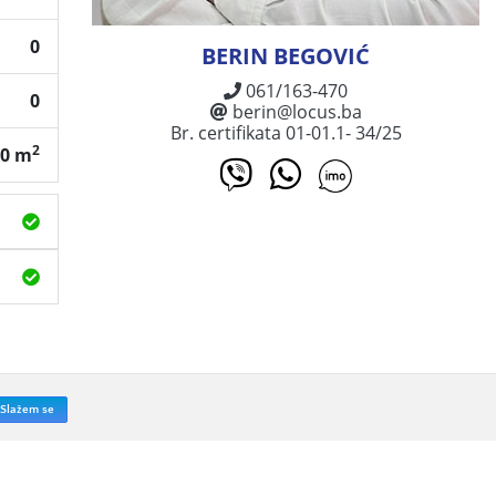
0
BERIN BEGOVIĆ
061/163-470
0
berin@locus.ba
Br. certifikata 01-01.1- 34/25
2
80 m
Slažem se
Powered by
STRUIX