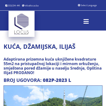
033/214-441
info@locus.ba
KUĆA, DŽAMIJSKA, ILIJAŠ
Adaptirana prizemna kuća uknjižene kvadrature
55m2 na pristupačnoj lokaciji i mirnom orkuženju,
smještena pored džamije u naselju Srednje, Opština
Ilijaš PRODANO!
BROJ UGOVORA:
082P-2023 L