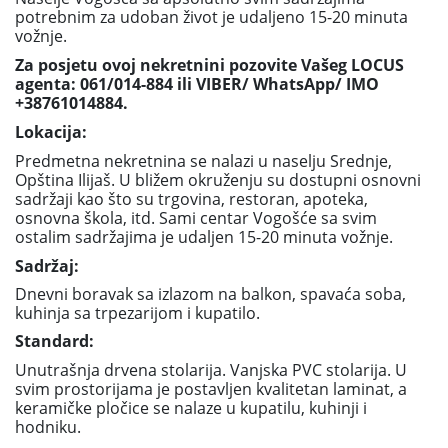
potrebnim za udoban život je udaljeno 15-20 minuta
vožnje.
Za posjetu ovoj nekretnini pozovite Vašeg LOCUS
agenta:
061/014-884
ili VIBER/ WhatsApp/ IMO
+387
61014884
.
Lokacija:
Predmetna nekretnina se nalazi u naselju Srednje,
Opština Ilijaš. U bližem okruženju su dostupni osnovni
sadržaji kao što su trgovina, restoran, apoteka,
osnovna škola, itd. Sami centar Vogošće sa svim
ostalim sadržajima je udaljen 15-20 minuta vožnje.
Sadržaj:
Dnevni boravak sa izlazom na balkon, spavaća soba,
kuhinja sa trpezarijom i kupatilo.
Standard:
Unutrašnja drvena stolarija. Vanjska PVC stolarija. U
svim prostorijama je postavljen kvalitetan laminat, a
keramičke pločice se nalaze u kupatilu, kuhinji i
hodniku.