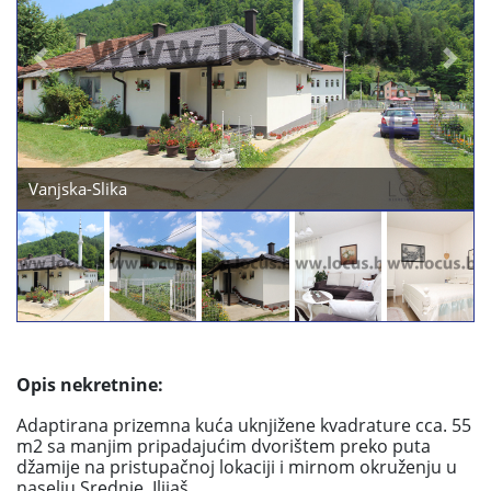
Previous
Next
Vanjska-Slika
Opis nekretnine:
Adaptirana prizemna kuća uknjižene kvadrature cca. 55
m2 sa manjim pripadajućim dvorištem preko puta
džamije na pristupačnoj lokaciji i mirnom okruženju u
naselju Srednje, Ilijaš.