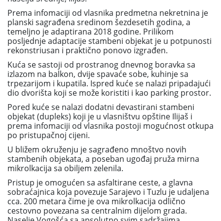
Prema infomaciji od vlasnika predmetna nekretnina je
planski sagrađena sredinom šezdesetih godina, a
temeljno je adaptirana 2018 godine. Prilikom
posljednje adaptacije stambeni objekat je u potpunosti
rekonstriusan i praktično ponovo izgrađen.
Kuća se sastoji od prostranog dnevnog boravka sa
izlazom na balkon, dvije spavaće sobe, kuhinje sa
trpezarijom i kupatila. Ispred kuće se nalazi pripadajući
dio dvorišta koji se može koristiti i kao parking prostor.
Pored kuće se nalazi dodatni devastirani stambeni
objekat (dupleks) koji je u vlasništvu opštine Ilijaš i
prema infomaciji od vlasnika postoji mogućnost otkupa
po pristupačnoj cijeni.
U bližem okruženju je sagrađeno mnoštvo novih
stambenih objekata, a poseban ugođaj pruža mirna
mikrolkacija sa obiljem zelenila.
Pristup je omogućen sa asfaltirane ceste, a glavna
sobraćajnica koja povezuje Sarajevo i Tuzlu je udaljena
cca. 200 metara čime je ova mikrolkacija odlično
cestovno povezana sa centralnim dijelom grada.
Naselje Vogošća sa apsolutno svim sadržajima