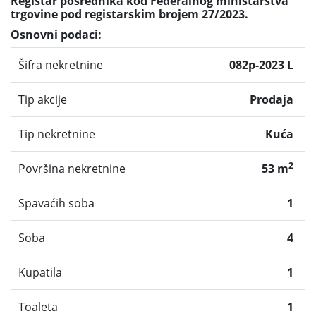
Registar posrednika kod Federalnog ministarstva
trgovine pod registarskim brojem 27/2023.
Osnovni podaci:
Šifra nekretnine
082p-2023 L
Tip akcije
Prodaja
Tip nekretnine
Kuća
2
Površina nekretnine
53 m
Spavaćih soba
1
Soba
4
Kupatila
1
Toaleta
1