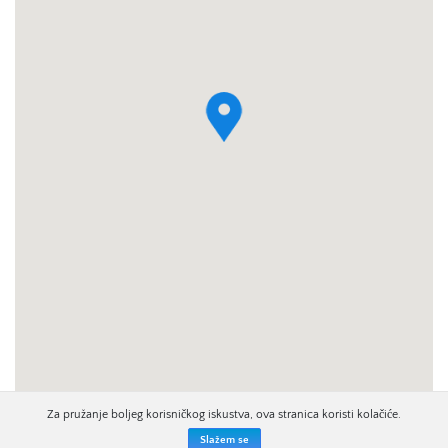
Za pružanje boljeg korisničkog iskustva, ova stranica koristi kolačiće.
Slažem se