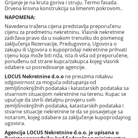
Grijanje je na kruta goriva i struju. Termo fasada.
Drvena krovna konstrukcija sa limenim pokrovom..
NAPOMENA:
Navedena tražena cijena predstavlja preporučenu
cijenu za predmetnu nekretninu. Vlasnik nekretnine
zadržava pravo da u svakom trenutku do pismenog
zaključenja Rezervacije, Predugovora, Ugovora o
zakupu ili Ugovora o kupoprodaji nekretnine prihvati
cijenu koja može biti niža, ista ili viša od preporučene,
ponuđenu od strane kupca/zakupca kojeg vlasnik
odabere uz posredovanje agencije.
LOCUS Nekretnine d.o.o
ne preuzima nikakvu
odgovornost za moguća odstupanja od
zemljišnoknjižnih podataka i katastarskih podataka sa
stvarnom situacijom nekretnine na terenu. Kupac se
upućuje da izvrši detaljnu provjeru svih
zemljišnoknjižnih podataka, katastarskih podataka i
stvarne situacije nekretnine te da se posavjetuje sa
notarom, kojeg odabere za zaključenje kupoprodajnog
ugovora.
Agencija LOCUS Nekretnine d.o.o. je upisana u