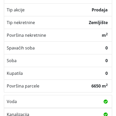
Tip akcije
Prodaja
Tip nekretnine
Zemljište
2
Površina nekretnine
m
Spavaćih soba
0
Soba
0
Kupatila
0
2
Površina parcele
6650 m
Voda
Kanalizacija