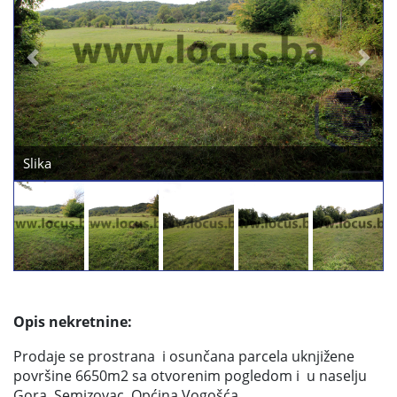
Previous
Next
Slika
Opis nekretnine:
Prodaje se prostrana i osunčana parcela uknjižene
površine 6650m2 sa otvorenim pogledom i u naselju
Gora, Semizovac, Općina Vogošća.