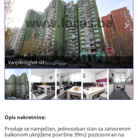
Previous
Next
Dnevni-boravak-sl1
Opis nekretnine:
Prodaje se namješten, jednosoban stan sa zatvorenim
balkonom uknjižene površine 39m2 pozicioniran na