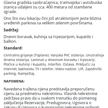
Glavna gradska saobraćajnica, tramvajska i autobuska
stanica udaljeni su cca. 400 metara od stambene
zgrade.
Ono što ovu lokaciju čini još atraktivnijom jeste blizina
uređenih parkova sa velikim zelenim površinama.
Sadržaj:
Dnevni boravak, kuhinja sa trpezarijom, kupatilo i
balkon.
Standard:
Centralno grijanje (Toplane). Vanjska PVC stolarija. Unutrašnja
drvena stolarija. Laminat u dnevnom boravku i trpezariji.
Pločice u kuhinji i kupatilu. Interfon. Ostava. Priključci za
internet, kablovsku TV i telefon. Video nadzor. Lift. Zajednički
parking. Namještaj.
NAPOMENA:
Navedena tražena cijena predstavlja preporučenu
cijenu za predmetnu nekretninu. Vlasnik nekretnine
zadržava pravo da u svakom trenutku do pismenog
zaključenja Rezervacije, Predugovora, Ugovora o
zakupu ili Ugovora o kupoprodaji nekretnine prihvati