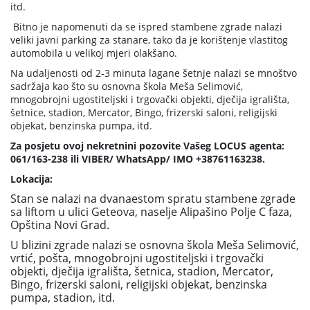
itd.
Bitno je napomenuti da se ispred stambene zgrade nalazi
veliki javni parking za stanare, tako da je korištenje vlastitog
automobila u velikoj mjeri olakšano.
Na udaljenosti od 2-3 minuta lagane šetnje nalazi se mnoštvo
sadržaja kao što su osnovna škola Meša Selimović,
mnogobrojni ugostiteljski i trgovački objekti, dječija igrališta,
šetnice, stadion, Mercator, Bingo, frizerski saloni, religijski
objekat, benzinska pumpa, itd.
Za posjetu ovoj nekretnini pozovite Vašeg LOCUS agenta:
061/163-238 ili VIBER/ WhatsApp/ IMO +38761163238.
Lokacija:
Stan se nalazi na dvanaestom spratu stambene zgrade
sa liftom u ulici Geteova, naselje Alipašino Polje C faza,
Opština Novi Grad.
U blizini zgrade nalazi se osnovna škola Meša Selimović,
vrtić, pošta, mnogobrojni ugostiteljski i trgovački
objekti, dječija igrališta, šetnica, stadion, Mercator,
Bingo, frizerski saloni, religijski objekat, benzinska
pumpa, stadion, itd.