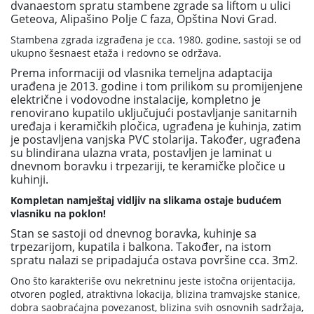
dvanaestom spratu stambene zgrade sa liftom u ulici
Geteova, Alipašino Polje C faza, Opština Novi Grad.
Stambena zgrada izgrađena je cca. 1980. godine, sastoji se od
ukupno šesnaest etaža i redovno se održava.
Prema informaciji od vlasnika temeljna adaptacija
urađena je 2013. godine i tom prilikom su promijenjene
električne i vodovodne instalacije, kompletno je
renovirano kupatilo uključujući postavljanje sanitarnih
uređaja i keramičkih pločica, ugrađena je kuhinja, zatim
je postavljena vanjska PVC stolarija. Također, ugrađena
su blindirana ulazna vrata, postavljen je laminat u
dnevnom boravku i trpezariji, te keramičke pločice u
kuhinji.
Kompletan namještaj vidljiv na slikama ostaje budućem
vlasniku na poklon!
Stan se sastoji od dnevnog boravka, kuhinje sa
trpezarijom, kupatila i balkona. Također, na istom
spratu nalazi se pripadajuća ostava površine cca. 3m2.
Ono što karakteriše ovu nekretninu jeste istočna orijentacija,
otvoren pogled, atraktivna lokacija, blizina tramvajske stanice,
dobra saobraćajna povezanost, blizina svih osnovnih sadržaja,