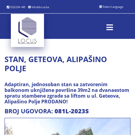
033/214-441
info@locus.ba
STAN, GETEOVA, ALIPAŠINO
POLJE
Adaptiran, jednosoban stan sa zatvorenim
balkonom uknjižene površine 39m2 na dvanaestom
spratu stambene zgrade sa liftom u ul. Geteova,
Alipašino Polje PRODANO!
BROJ UGOVORA:
081L-2023S