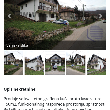
Previous
Next
Vanjska slika
Opis nekretnine:
Prodaje se kvalitetno građena kuća bruto kvadrature
150m2, funkcionalnog rasporeda prostorija, spratnosti
P+1+Pt na prostranoj parceli uknjižene površine