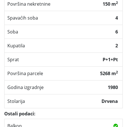
2
Površina nekretnine
150 m
Spavaćih soba
4
Soba
6
Kupatila
2
Sprat
P+1+Pt
2
Površina parcele
5268 m
Godina izgradnje
1980
Stolarija
Drvena
Ostali podaci:
Balkon