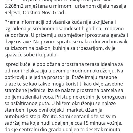
5.268m2 smještena u mirnom i urbanom dijelu naselja
Reljevo, Opština Novi Grad.
Prema informaciji od vlasnika kuća nije uknjižena i
izgrađena je sredinom osamdesetih godina i redovno
se održava. U prizemlju su smješteni prostrana garaža i
dvije ostave. Na prvom spratu se nalazi dnevni boravak
sa izlazom na balkon, kuhinja sa trpezarijom, dvije
spavaće sobe i kupatilo.
Ispred kuće je popločana prostrana terasa idealna za
odmor i relaksaciju u ovom prirodnom okruženju. Na
potkrovlju je jedna prostorija. Etaže imaju zasebne
ulaze te se kao takve mogu koristiti kao dvije zasebne
stambene jedinice. Iza se nalaze prostrana parcela sa
obiljem zelenila i voća. Pristup nekretnini je omogućen
sa asfaltiranog puta. U bližem okruženju se nalaze
stambeni i poslovni objekti, market, džamija,
autobusko stajalište itd. Sami centar Ilidže sa svim
sadržajima koje nudi udaljen je cca 15 minuta vožnje,
dok je centralni dio grada udaljen tridesetak minuta