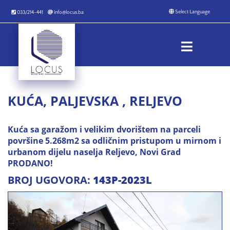
033/214-441
info@locus.ba
KUĆA, PALJEVSKA , RELJEVO
Kuća sa garažom i velikim dvorištem na parceli
površine 5.268m2 sa odličnim pristupom u mirnom i
urbanom dijelu naselja Reljevo, Novi Grad
PRODANO!
BROJ UGOVORA:
143P-2023L