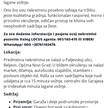
lagane vožnje.
Ono što ovu nekretninu posebno izdvaja na tržištu
jeste kvalitetna gradnja, funkcionalan raspored, mirno i
prirodno okruženje, odličan pristup te blizina svih
neophodnih sadržaja za život.
Za sve dodatne informacije i posjetu ovoj nekretnini
pozovite Vašeg LOCUS agenta: 061/163-470 ili VIBER/
WhatsApp/ IMO +38761163470.
Lokacija:
Predmetna nekretnina se nalazi u Paljevskoj ulici,
Reljevo, Općina Novi Grad. U bližem okruženju se nalazi
market, džamija, autobusko stajalište, stambeni i
poslovni objekti itd. Ilidža sa svim sadržajima koje nudi
udaljena je cca 15 minuta vožnje, centralni dio Sarajeva
je tridesetak minuta lagane vožnje.
Sadržaj:
Prizemlje:
Garaža i dvije podrumske prostorije
Prvi sprat:
Dnevni boravak sa kuhinjom i