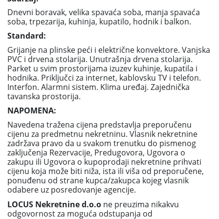
Dnevni boravak, velika spavaća soba, manja spavaća
soba, trpezarija, kuhinja, kupatilo, hodnik i balkon.
Standard:
Grijanje na plinske peći i električne konvektore. Vanjska
PVC i drvena stolarija. Unutrašnja drvena stolarija.
Parket u svim prostorijama izuzev kuhinje, kupatila i
hodnika. Priključci za internet, kablovsku TV i telefon.
Interfon. Alarmni sistem. Klima uređaj. Zajednička
tavanska prostorija.
NAPOMENA:
Navedena tražena cijena predstavlja preporučenu
cijenu za predmetnu nekretninu. Vlasnik nekretnine
zadržava pravo da u svakom trenutku do pismenog
zaključenja Rezervacije, Predugovora, Ugovora o
zakupu ili Ugovora o kupoprodaji nekretnine prihvati
cijenu koja može biti niža, ista ili viša od preporučene,
ponuđenu od strane kupca/zakupca kojeg vlasnik
odabere uz posredovanje agencije.
LOCUS Nekretnine d.o.o
ne preuzima nikakvu
odgovornost za moguća odstupanja od