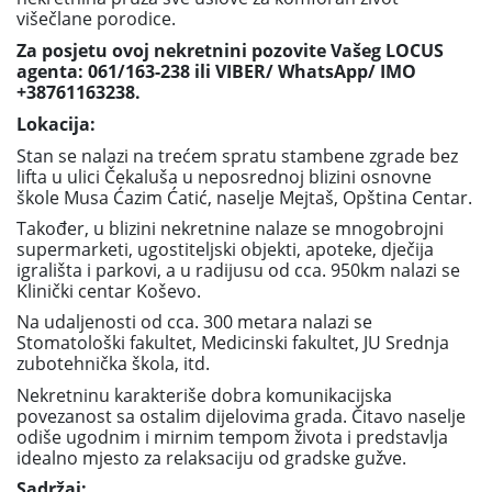
višečlane porodice.
Za posjetu ovoj nekretnini pozovite Vašeg LOCUS
agenta: 061/163-238 ili VIBER/ WhatsApp/ IMO
+38761163238.
Lokacija:
Stan se nalazi na trećem spratu stambene zgrade bez
lifta u ulici Čekaluša u neposrednoj blizini osnovne
škole Musa Ćazim Ćatić, naselje Mejtaš, Opština Centar.
Također, u blizini nekretnine nalaze se mnogobrojni
supermarketi, ugostiteljski objekti, apoteke, dječija
igrališta i parkovi, a u radijusu od cca. 950km nalazi se
Klinički centar Koševo.
Na udaljenosti od cca. 300 metara nalazi se
Stomatološki fakultet, Medicinski fakultet, JU Srednja
zubotehnička škola, itd.
Nekretninu karakteriše dobra komunikacijska
povezanost sa ostalim dijelovima grada. Čitavo naselje
odiše ugodnim i mirnim tempom života i predstavlja
idealno mjesto za relaksaciju od gradske gužve.
Sadržaj: