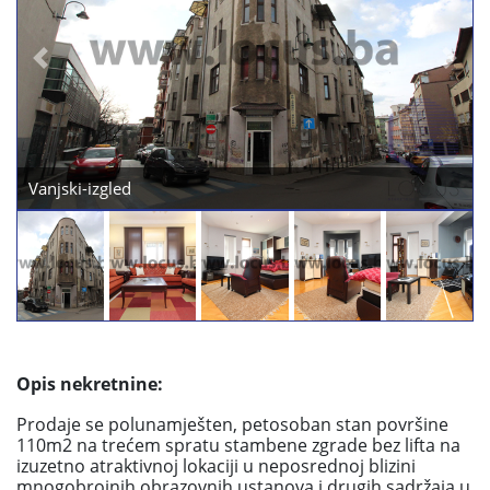
Previous
Next
Dnevni-boravak
Opis nekretnine:
Prodaje se polunamješten, petosoban stan površine
110m2 na trećem spratu stambene zgrade bez lifta na
izuzetno atraktivnoj lokaciji u neposrednoj blizini
mnogobrojnih obrazovnih ustanova i drugih sadržaja u