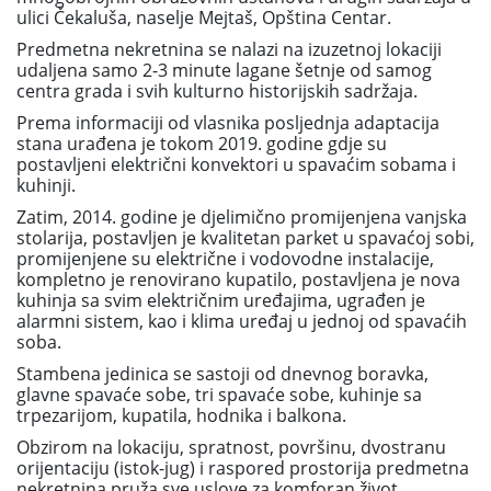
ulici Čekaluša, naselje Mejtaš, Opština Centar.
Predmetna nekretnina se nalazi na izuzetnoj lokaciji
udaljena samo 2-3 minute lagane šetnje od samog
centra grada i svih kulturno historijskih sadržaja.
Prema informaciji od vlasnika posljednja adaptacija
stana urađena je tokom 2019. godine gdje su
postavljeni električni konvektori u spavaćim sobama i
kuhinji.
Zatim, 2014. godine je djelimično promijenjena vanjska
stolarija, postavljen je kvalitetan parket u spavaćoj sobi,
promijenjene su električne i vodovodne instalacije,
kompletno je renovirano kupatilo, postavljena je nova
kuhinja sa svim električnim uređajima, ugrađen je
alarmni sistem, kao i klima uređaj u jednoj od spavaćih
soba.
Stambena jedinica se sastoji od dnevnog boravka,
glavne spavaće sobe, tri spavaće sobe, kuhinje sa
trpezarijom, kupatila, hodnika i balkona.
Obzirom na lokaciju, spratnost, površinu, dvostranu
orijentaciju (istok-jug) i raspored prostorija predmetna
nekretnina pruža sve uslove za komforan život