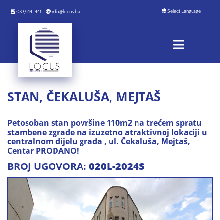
033/214-441
info@locus.ba
STAN, ČEKALUŠA, MEJTAŠ
Petosoban stan površine 110m2 na trećem spratu
stambene zgrade na izuzetno atraktivnoj lokaciji u
centralnom dijelu grada , ul. Čekaluša, Mejtaš,
Centar PRODANO!
BROJ UGOVORA:
020L-2024S