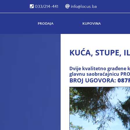
033/214-441
info@locus.ba
PRODAJA
KUPOVINA
KUĆA, STUPE, IL
Dvije kvalitetno građene 
glavnu saobraćajnicu P
BROJ UGOVORA:
087