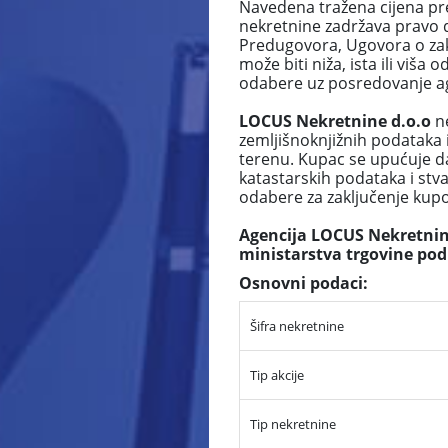
Navedena tražena cijena pr
nekretnine zadržava pravo 
Predugovora, Ugovora o zaku
može biti niža, ista ili vi
odabere uz posredovanje ag
LOCUS Nekretnine d.o.o
n
zemljišnoknjižnih podataka 
terenu. Kupac se upućuje da
katastarskih podataka i stv
odabere za zaključenje ku
Agencija LOCUS Nekretnine
ministarstva trgovine pod
Osnovni podaci:
Šifra nekretnine
Tip akcije
Tip nekretnine