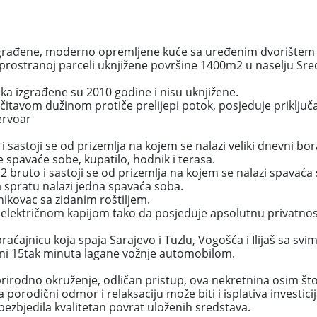
o građene, moderno opremljene kuće sa uređenim dvorištem
i prostranoj parceli uknjižene površine 1400m2 u naselju Sre
a izgrađene su 2010 godine i nisu uknjižene.
 čitavom dužinom protiče prelijepi potok, posjeduje priključ
ervoar
 sastoji se od prizemlja na kojem se nalazi veliki dnevni bo
e spavaće sobe, kupatilo, hodnik i terasa.
 bruto i sastoji se od prizemlja na kojem se nalazi spavaća
a spratu nalazi jedna spavaća soba.
etnikovac sa zidanim roštiljem.
 električnom kapijom tako da posjeduje apsolutnu privatno
aćajnicu koja spaja Sarajevo i Tuzlu, Vogošća i Ilijaš sa svi
eni 15tak minuta lagane vožnje automobilom.
rirodno okruženje, odličan pristup, ova nekretnina osim št
a porodični odmor i relaksaciju može biti i isplativa investici
bezbjedila kvalitetan povrat uloženih sredstava.