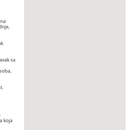
 na
dnje,
ak
ravak sa
 soba,
st.
m
o
ja koja