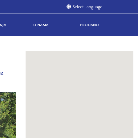
NJA
O NAMA
PRODANO
uz