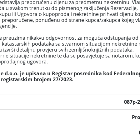
edstavlja preporučenu cijenu za predmetnu nekretninu. Vla
da u svakom trenutku do pismenog zaključenja Rezervacije,
pu ili Ugovora o kupoprodaji nekretnine prihvati cijenu ko
ša od preporučene, ponuđenu od strane kupca/zakupca kojeg vl
encije.
e preuzima nikakvu odgovornost za moguća odstupanja od
i katastarskih podataka sa stvarnom situacijom nekretnine 
 izvrši detaljnu provjeru svih zemljišnoknjižnih podataka,
arne situacije nekretnine te da se posavjetuje sa notarom, k
poprodajnog ugovora.
 d.o.o. je upisana u Registar posrednika kod Federalno
 registarskim brojem 27/2023.
087p-
Pr