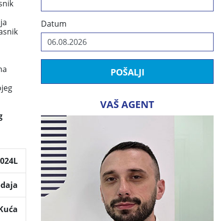
snik
ja
Datum
asnik
na
POŠALJI
ojeg
VAŠ AGENT
g
2024L
odaja
Kuća