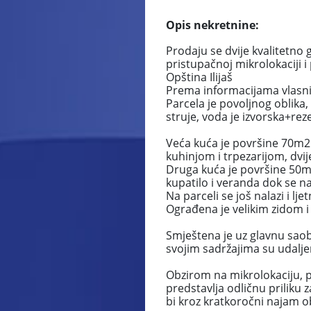
Opis nekretnine:
Prodaju se dvije kvalitetn
pristupačnoj mikrolokaciji 
Opština Ilijaš
Prema informacijama vlasnik
Parcela je povoljnog oblika,
struje, voda je izvorska+rez
Veća kuća je površine 70m2 i
kuhinjom i trpezarijom, dvij
Druga kuća je površine 50m2
kupatilo i veranda dok se n
Na parceli se još nalazi i lj
Ograđena je velikim zidom i
Smještena je uz glavnu saobr
svojim sadržajima su udalj
Obzirom na mikrolokaciju, p
predstavlja odličnu priliku z
bi kroz kratkoročni najam o