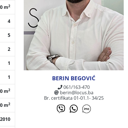
2
20 m
4
5
2
1
1
BERIN BEGOVIĆ
061/163-470
2
00 m
berin@locus.ba
Br. certifikata 01-01.1- 34/25
2
80 m
2010