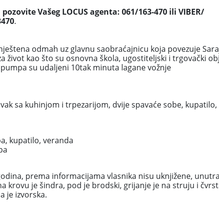
 pozovite Vašeg LOCUS agenta: 061/163-470 ili VIBER/
3470
.
ještena odmah uz glavnu saobraćajnicu koja povezuje Saraj
za život kao što su osnovna škola, ugostiteljski i trgovački obj
 pumpa su udaljeni 10tak minuta lagane vožnje
vak sa kuhinjom i trpezarijom, dvije spavaće sobe, kupatilo,
a, kupatilo, veranda
ba
odina, prema informacijama vlasnika nisu uknjižene, unutra
na krovu je šindra, pod je brodski, grijanje je na struju i čvrs
a je izvorska.