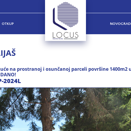
OTKUP
NOVOGRAD
IJAŠ
kuće na prostranoj i osunčanoj parceli površine 1400m2 
RODANO!
P-2024L