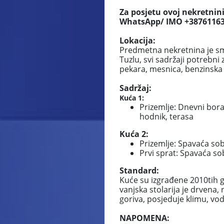
Za posjetu ovoj nekretnini
WhatsApp/ IMO +3876116
Lokacija:
Predmetna nekretnina je sm
Tuzlu, svi sadržaji potrebni 
pekara, mesnica, benzinska
Sadržaj:
Kuća 1:
Prizemlje: Dnevni bora
hodnik, terasa
Kuća 2:
Prizemlje: Spavaća sob
Prvi sprat: Spavaća so
Standard:
Kuće su izgrađene 2010tih g
vanjska stolarija je drvena, 
goriva, posjeduje klimu, vod
NAPOMENA: