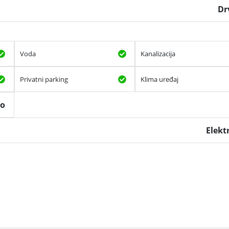
Dr
Voda
Kanalizacija
Privatni parking
Klima uređaj
to
Elekt