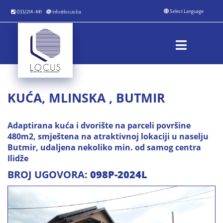
033/214-441
info@locus.ba
KUĆA, MLINSKA , BUTMIR
Adaptirana kuća i dvorište na parceli površine
480m2, smještena na atraktivnoj lokaciji u naselju
Butmir, udaljena nekoliko min. od samog centra
Ilidže
BROJ UGOVORA:
098P-2024L