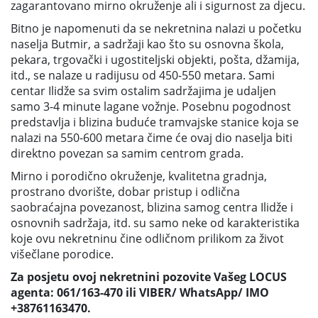
zagarantovano mirno okruženje ali i sigurnost za djecu.
Bitno je napomenuti da se nekretnina nalazi u početku
naselja Butmir, a sadržaji kao što su osnovna škola,
pekara, trgovački i ugostiteljski objekti, pošta, džamija,
itd., se nalaze u radijusu od 450-550 metara. Sami
centar Ilidže sa svim ostalim sadržajima je udaljen
samo 3-4 minute lagane vožnje. Posebnu pogodnost
predstavlja i blizina buduće tramvajske stanice koja se
nalazi na 550-600 metara čime će ovaj dio naselja biti
direktno povezan sa samim centrom grada.
Mirno i porodično okruženje, kvalitetna gradnja,
prostrano dvorište, dobar pristup i odlična
saobraćajna povezanost, blizina samog centra Ilidže i
osnovnih sadržaja, itd. su samo neke od karakteristika
koje ovu nekretninu čine odličnom prilikom za život
višečlane porodice.
Za posjetu ovoj nekretnini pozovite Vašeg LOCUS
agenta: 061/163-470 ili VIBER/ WhatsApp/ IMO
+38761163470.