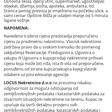
Osnovna škola, dječiji vtrić, supermarket, ugostiteljski
objekat, džamija, pošta, apoteka, ambulanta, itd.
Stanica javnog prevoza je smještena na početku ulice, a
sami centar Opštine Ilidža je udaljen manje od 5 minuta
lagane vožnje.
NAPOMENA:
Navedena tražena cijena predstavlja preporučenu
cijenu za predmetnu nekretninu. Vlasnik nekretnine
zadržava pravo da u svakom trenutku do pismenog
zaključenja Rezervacije, Predugovora, Ugovora o
zakupu ili Ugovora o kupoprodaji nekretnine prihvati
cijenu koja može biti niža, ista ili viša od preporučene,
ponuđenu od strane kupca/zakupca kojeg vlasnik
odabere uz posredovanje agencije.
LOCUS Nekretnine d.o.o
ne preuzima nikakvu
odgovornost za moguća odstupanja od
zemljišnoknjižnih podataka i katastarskih podataka sa
stvarnom situacijom nekretnine na terenu. Kupac se
upućuje da izvrši detaljnu provjeru svih
zemljišnoknjižnih podataka, katastarskih podataka i