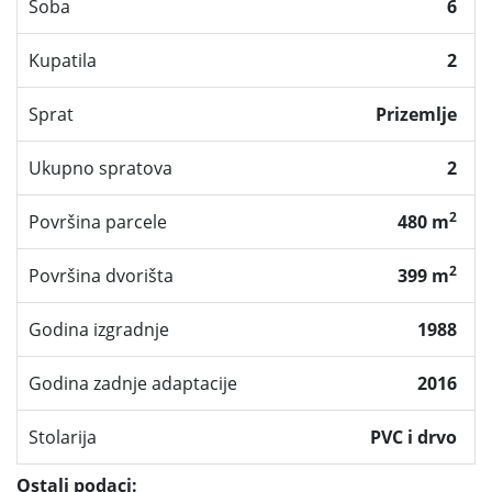
Soba
6
Kupatila
2
Sprat
Prizemlje
Ukupno spratova
2
2
Površina parcele
480 m
2
Površina dvorišta
399 m
Godina izgradnje
1988
Godina zadnje adaptacije
2016
Stolarija
PVC i drvo
Ostali podaci: