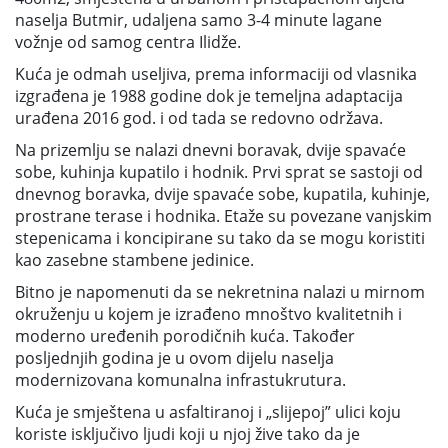
naselja Butmir, udaljena samo 3-4 minute lagane
vožnje od samog centra Ilidže.
Kuća je odmah useljiva, prema informaciji od vlasnika
izgrađena je 1988 godine dok je temeljna adaptacija
urađena 2016 god. i od tada se redovno održava.
Na prizemlju se nalazi dnevni boravak, dvije spavaće
sobe, kuhinja kupatilo i hodnik. Prvi sprat se sastoji od
dnevnog boravka, dvije spavaće sobe, kupatila, kuhinje,
prostrane terase i hodnika. Etaže su povezane vanjskim
stepenicama i koncipirane su tako da se mogu koristiti
kao zasebne stambene jedinice.
Bitno je napomenuti da se nekretnina nalazi u mirnom
okruženju u kojem je izrađeno mnoštvo kvalitetnih i
moderno uređenih porodičnih kuća. Također
posljednjih godina je u ovom dijelu naselja
modernizovana komunalna infrastukrutura.
Kuća je smještena u asfaltiranoj i „slijepoj” ulici koju
koriste isključivo ljudi koji u njoj žive tako da je