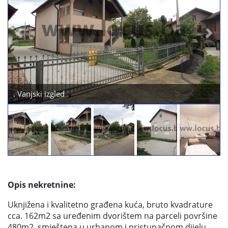
Previous
Next
. Vanjski izgled
Opis nekretnine:
Uknjižena i kvalitetno građena kuća, bruto kvadrature
cca. 162m2 sa uređenim dvorištem na parceli površine
480m2, smještena u urbanom i pristupačnom dijelu