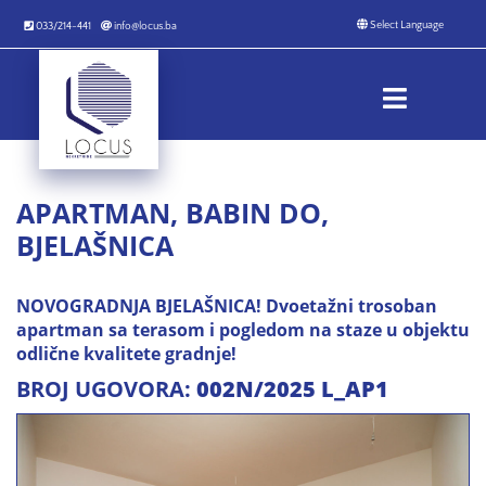
033/214-441
info@locus.ba
APARTMAN, BABIN DO,
BJELAŠNICA
NOVOGRADNJA BJELAŠNICA! Dvoetažni trosoban
apartman sa terasom i pogledom na staze u objektu
odlične kvalitete gradnje!
BROJ UGOVORA:
002N/2025 L_AP1