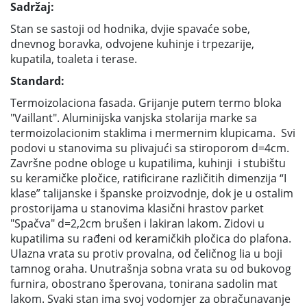
Sadržaj:
Stan se sastoji od hodnika, dvjie spavaće sobe,
dnevnog boravka, odvojene kuhinje i trpezarije,
kupatila, toaleta i terase.
Standard:
Termoizolaciona fasada. Grijanje putem termo bloka
"Vaillant". Aluminijska vanjska stolarija marke sa
termoizolacionim staklima i mermernim klupicama. Svi
podovi u stanovima su plivajući sa stiroporom d=4cm.
Završne podne obloge u kupatilima, kuhinji i stubištu
su keramičke pločice, ratificirane različitih dimenzija “I
klase” talijanske i španske proizvodnje, dok je u ostalim
prostorijama u stanovima klasični hrastov parket
"Spačva" d=2,2cm brušen i lakiran lakom. Zidovi u
kupatilima su rađeni od keramičkih pločica do plafona.
Ulazna vrata su protiv provalna, od čeličnog lia u boji
tamnog oraha. Unutrašnja sobna vrata su od bukovog
furnira, obostrano šperovana, tonirana sadolin mat
lakom. Svaki stan ima svoj vodomjer za obračunavanje