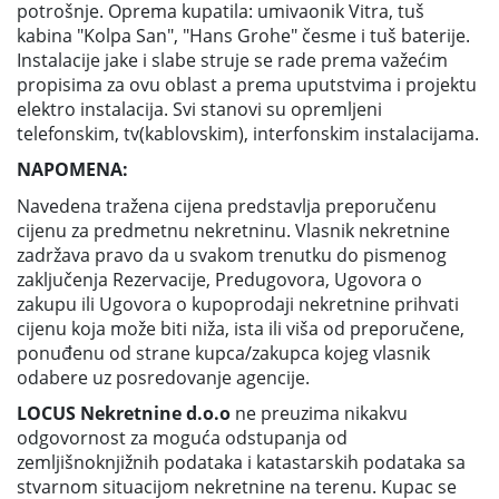
potrošnje. Oprema kupatila: umivaonik Vitra, tuš
kabina "Kolpa San", "Hans Grohe" česme i tuš baterije.
Instalacije jake i slabe struje se rade prema važećim
propisima za ovu oblast a prema uputstvima i projektu
elektro instalacija. Svi stanovi su opremljeni
telefonskim, tv(kablovskim), interfonskim instalacijama.
NAPOMENA:
Navedena tražena cijena predstavlja preporučenu
cijenu za predmetnu nekretninu. Vlasnik nekretnine
zadržava pravo da u svakom trenutku do pismenog
zaključenja Rezervacije, Predugovora, Ugovora o
zakupu ili Ugovora o kupoprodaji nekretnine prihvati
cijenu koja može biti niža, ista ili viša od preporučene,
ponuđenu od strane kupca/zakupca kojeg vlasnik
odabere uz posredovanje agencije.
LOCUS Nekretnine d.o.o
ne preuzima nikakvu
odgovornost za moguća odstupanja od
zemljišnoknjižnih podataka i katastarskih podataka sa
stvarnom situacijom nekretnine na terenu. Kupac se