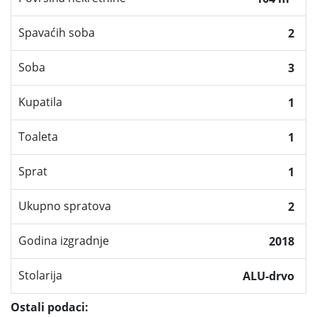
Spavaćih soba
2
Soba
3
Kupatila
1
Toaleta
1
Sprat
1
Ukupno spratova
2
Godina izgradnje
2018
Stolarija
ALU-drvo
Ostali podaci: