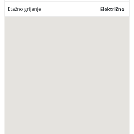
Etažno grijanje
Električno