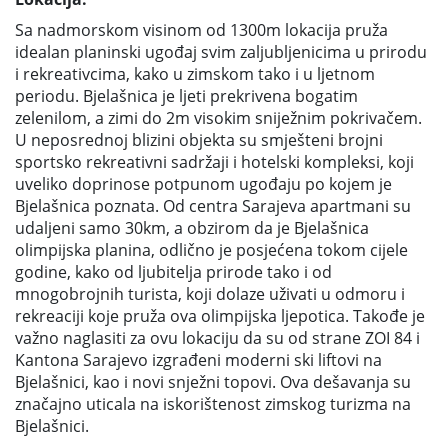
Sa nadmorskom visinom od 1300m lokacija pruža
idealan planinski ugođaj svim zaljubljenicima u prirodu
i rekreativcima, kako u zimskom tako i u ljetnom
periodu. Bjelašnica je ljeti prekrivena bogatim
zelenilom, a zimi do 2m visokim sniježnim pokrivačem.
U neposrednoj blizini objekta su smješteni brojni
sportsko rekreativni sadržaji i hotelski kompleksi, koji
uveliko doprinose potpunom ugođaju po kojem je
Bjelašnica poznata. Od centra Sarajeva apartmani su
udaljeni samo 30km, a obzirom da je Bjelašnica
olimpijska planina, odlično je posjećena tokom cijele
godine, kako od ljubitelja prirode tako i od
mnogobrojnih turista, koji dolaze uživati u odmoru i
rekreaciji koje pruža ova olimpijska ljepotica. Takođe je
važno naglasiti za ovu lokaciju da su od strane ZOI 84 i
Kantona Sarajevo izgrađeni moderni ski liftovi na
Bjelašnici, kao i novi snježni topovi. Ova dešavanja su
značajno uticala na iskorištenost zimskog turizma na
Bjelašnici.