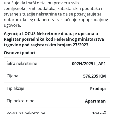
upućuje da izvrši detaljnu provjeru svih
zemljišnoknjižnih podataka, katastarskih podataka i
stvarne situacije nekretnine te da se posavjetuje sa
notarom, kojeg odabere za zaključenje kupoprodajnog
ugovora.
Agencija LOCUS Nekretnine d.o.o. je upisana u
Registar posrednika kod Federalnog ministarstva
trgovine pod registarskim brojem 27/2023.
Osnovni podaci:
Šifra nekretnine
002N/2025 L_AP1
Cijena
576,235 KM
Tip akcije
Prodaja
Tip nekretnine
Apartman
2
Površina nekretnine
104 m