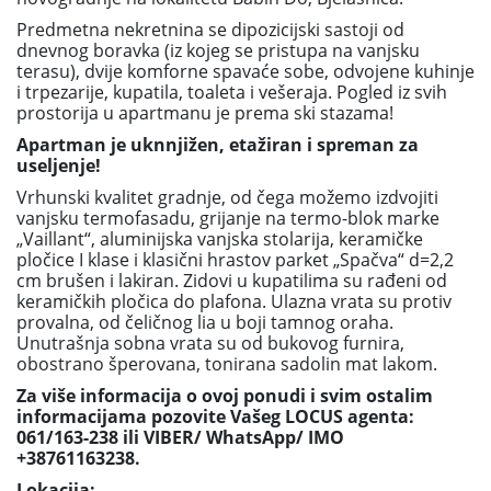
Predmetna nekretnina se dipozicijski sastoji od
dnevnog boravka (iz kojeg se pristupa na vanjsku
terasu), dvije komforne spavaće sobe, odvojene kuhinje
i trpezarije, kupatila, toaleta i vešeraja. Pogled iz svih
prostorija u apartmanu je prema ski stazama!
Apartman je uknnjižen, etažiran i spreman za
useljenje!
Vrhunski kvalitet gradnje, od čega možemo izdvojiti
vanjsku termofasadu, grijanje na termo-blok marke
„Vaillant“, aluminijska vanjska stolarija, keramičke
pločice I klase i klasični hrastov parket „Spačva“ d=2,2
cm brušen i lakiran. Zidovi u kupatilima su rađeni od
keramičkih pločica do plafona. Ulazna vrata su protiv
provalna, od čeličnog lia u boji tamnog oraha.
Unutrašnja sobna vrata su od bukovog furnira,
obostrano šperovana, tonirana sadolin mat lakom.
Za više informacija o ovoj ponudi i svim ostalim
informacijama pozovite Vašeg LOCUS agenta:
061/163-238 ili VIBER/ WhatsApp/ IMO
+38761163238.
Lokacija: