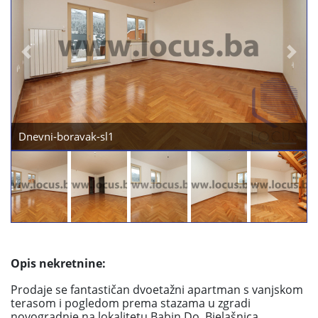
Previous
Next
Dnevni-boravak-sl2
Opis nekretnine:
Prodaje se fantastičan dvoetažni apartman s vanjskom
terasom i pogledom prema stazama u zgradi
novogradnje na lokalitetu Babin Do, Bjelašnica.