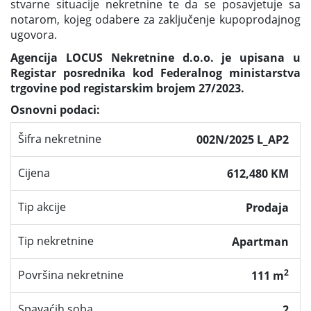
stvarne situacije nekretnine te da se posavjetuje sa
notarom, kojeg odabere za zaključenje kupoprodajnog
ugovora.
Agencija LOCUS Nekretnine d.o.o. je upisana u
Registar posrednika kod Federalnog ministarstva
trgovine pod registarskim brojem 27/2023.
Osnovni podaci:
Šifra nekretnine
002N/2025 L_AP2
Cijena
612,480 KM
Tip akcije
Prodaja
Tip nekretnine
Apartman
2
Površina nekretnine
111 m
Spavaćih soba
2