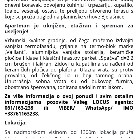
dnevni boravak, odvojenu kuhinju i trpezariju, kupatilo,
toalet, vešeraj, ostavu te prelijepu otvorenu terasu s
koje se pruža pogled na planinske vrhove Bjelašnice.
Apartman je uknjižen, etažiran i spreman za
useljenje!
Vrhunski kvalitet gradnje, od čega možemo izdvojiti
vanjsku termofasadu, grijanje na termo-blok marke
„Vaillant“, aluminijska vanjska stolarija, keramičke
pločice I klase i klasični hrastov parket „Spačva“ d=2,2
cm brušen i lakiran. Zidovi u kupatilima su rađeni od
keramičkih pločica do plafona. Ulazna vrata su protiv
provalna, od čeličnog lia u boji tamnog oraha.
Unutrašnja sobna vrata su od bukovog furnira,
obostrano šperovana, tonirana sadolin mat lakom.
Za više informacija o ovoj ponudi i svim ostalim
informacijama pozovite Vašeg LOCUS agenta:
061/163-238 ili VIBER/ WhatsApp/ IMO
+38761163238.
Lokacija:
Sa nadmorskom visinom od 1300m lokacija pruža