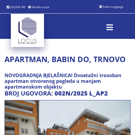
033/214-441
info@locus.ba
APARTMAN, BABIN DO, TRNOVO
NOVOGRADNJA BJELAŠNICA! Dvoetažni trosoban
apartman otvorenog pogleda u manjem
apartmanskom objektu
BROJ UGOVORA:
002N/2025 L_AP2