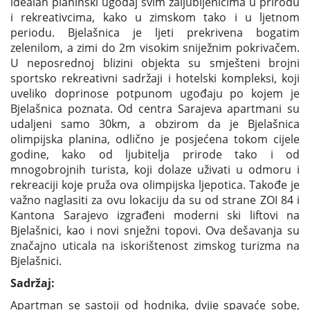
idealan planinski ugođaj svim zaljubljenicima u prirodu
i rekreativcima, kako u zimskom tako i u ljetnom
periodu. Bjelašnica je ljeti prekrivena bogatim
zelenilom, a zimi do 2m visokim sniježnim pokrivačem.
U neposrednoj blizini objekta su smješteni brojni
sportsko rekreativni sadržaji i hotelski kompleksi, koji
uveliko doprinose potpunom ugođaju po kojem je
Bjelašnica poznata. Od centra Sarajeva apartmani su
udaljeni samo 30km, a obzirom da je Bjelašnica
olimpijska planina, odlično je posjećena tokom cijele
godine, kako od ljubitelja prirode tako i od
mnogobrojnih turista, koji dolaze uživati u odmoru i
rekreaciji koje pruža ova olimpijska ljepotica. Takođe je
važno naglasiti za ovu lokaciju da su od strane ZOI 84 i
Kantona Sarajevo izgrađeni moderni ski liftovi na
Bjelašnici, kao i novi snježni topovi. Ova dešavanja su
značajno uticala na iskorištenost zimskog turizma na
Bjelašnici.
Sadržaj:
Apartman se sastoji od hodnika, dvjie spavaće sobe,