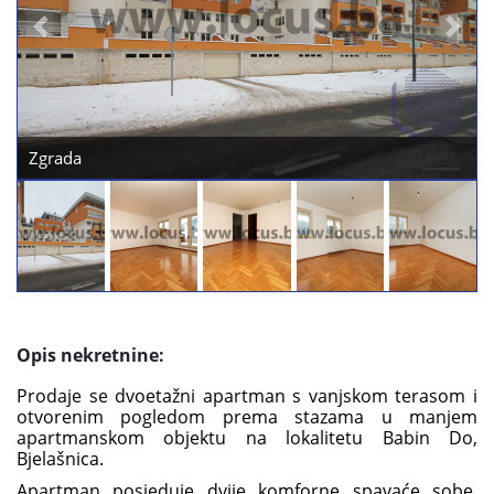
Previous
Next
Dnevni-boravak-sl1
Opis nekretnine:
Prodaje se dvoetažni apartman s vanjskom terasom i
otvorenim pogledom prema stazama u manjem
apartmanskom objektu na lokalitetu Babin Do,
Bjelašnica.
Apartman posjeduje dvije komforne spavaće sobe,