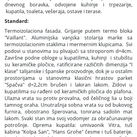
dnevnog boravka, odvojene kuhinje i trpezarije,
kupatila, toaleta, vešeraja, ostave i terase.
Standard:
Termoizolaciona fasada. Grijanje putem termo bloka
"Vaillant". Aluminijska vanjska stolarija marke sa
termoizolacionim staklima i mermernim klupicama. Svi
podovi u stanovima su plivajući sa stiroporom d=4cm.
Završne podne obloge u kupatilima, kuhinji i stubištu
su keramičke pločice, ratificirane različitih dimenzija “I
klase” talijanske i španske proizvodnje, dok je u ostalim
prostorijama u stanovima klasični hrastov parket
"Spačva" d=2,2cm brušen i lakiran lakom. Zidovi u
kupatilima su rađeni od keramičkih pločica do plafona.
Ulazna vrata su protiv provalna, od čeličnog lia u boji
tamnog oraha. Unutrašnja sobna vrata su od bukovog
furnira, obostrano šperovana, tonirana sadolin mat
lakom. Svaki stan ima svoj vodomjer za obračunavanje
potrošnje. Oprema kupatila: umivaonik Vitra, tuš
kabina "Kolpa San", "Hans Grohe" česme i tuš baterije.