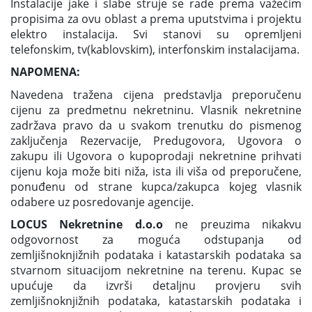
Instalacije jake i slabe struje se rade prema važećim
propisima za ovu oblast a prema uputstvima i projektu
elektro instalacija. Svi stanovi su opremljeni
telefonskim, tv(kablovskim), interfonskim instalacijama.
NAPOMENA:
Navedena tražena cijena predstavlja preporučenu
cijenu za predmetnu nekretninu. Vlasnik nekretnine
zadržava pravo da u svakom trenutku do pismenog
zaključenja Rezervacije, Predugovora, Ugovora o
zakupu ili Ugovora o kupoprodaji nekretnine prihvati
cijenu koja može biti niža, ista ili viša od preporučene,
ponuđenu od strane kupca/zakupca kojeg vlasnik
odabere uz posredovanje agencije.
LOCUS Nekretnine d.o.o
ne preuzima nikakvu
odgovornost za moguća odstupanja od
zemljišnoknjižnih podataka i katastarskih podataka sa
stvarnom situacijom nekretnine na terenu. Kupac se
upućuje da izvrši detaljnu provjeru svih
zemljišnoknjižnih podataka, katastarskih podataka i