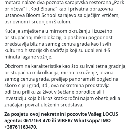
metara nalaze dva poznata sarajevska restorana „Park
prinčeva” i „Kod Bibana” kao i privatna obrazovna
ustanova Bloom School sarajevo sa dječijim vrtićem,
osnovnom i srednjom školom.
Kuća je smještena u mirnom okruženju i izuzetno
pristupačnoj mikrolokaciji, a posbenu pogodnost
predstavlja blizina samog centra grada kao i svih
kulturno historijskih sadržaja koji su udaljeni 4-5
minuta lagane vožnje.
Obzirom na karakteristike kao što su kvalitetna gradnja,
pristupačna mikrolkacija, mirno okruženje, blizina
samog centra grada, prelijep panoramski pogled na
skoro cijeli grad, itd., ova nekretnina predstavlja
odličnu priliku za život višečlane porodice ali i
investiciju koja bi kroz kratkoročni najam obezbjedila
značajan povrat uloženih sredstava.
Za posjetu ovoj nekretnini pozovite Vašeg LOCUS
agenta: 061/163-470 ili VIBER/ WhatsApp/ IMO
+38761163470.