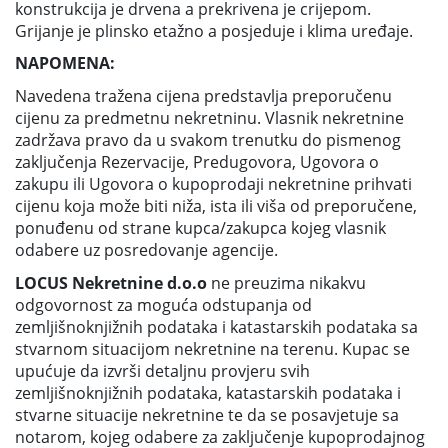
konstrukcija je drvena a prekrivena je crijepom.
Grijanje je plinsko etažno a posjeduje i klima uređaje.
NAPOMENA:
Navedena tražena cijena predstavlja preporučenu
cijenu za predmetnu nekretninu. Vlasnik nekretnine
zadržava pravo da u svakom trenutku do pismenog
zaključenja Rezervacije, Predugovora, Ugovora o
zakupu ili Ugovora o kupoprodaji nekretnine prihvati
cijenu koja može biti niža, ista ili viša od preporučene,
ponuđenu od strane kupca/zakupca kojeg vlasnik
odabere uz posredovanje agencije.
LOCUS Nekretnine d.o.o
ne preuzima nikakvu
odgovornost za moguća odstupanja od
zemljišnoknjižnih podataka i katastarskih podataka sa
stvarnom situacijom nekretnine na terenu. Kupac se
upućuje da izvrši detaljnu provjeru svih
zemljišnoknjižnih podataka, katastarskih podataka i
stvarne situacije nekretnine te da se posavjetuje sa
notarom, kojeg odabere za zaključenje kupoprodajnog