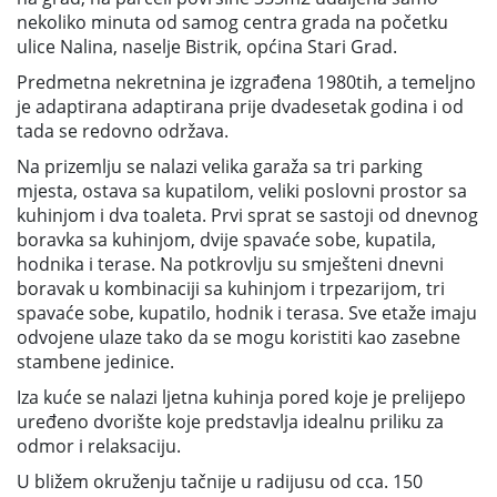
nekoliko minuta od samog centra grada na početku
ulice Nalina, naselje Bistrik, općina Stari Grad.
Predmetna nekretnina je izgrađena 1980tih, a temeljno
je adaptirana adaptirana prije dvadesetak godina i od
tada se redovno održava.
Na prizemlju se nalazi velika garaža sa tri parking
mjesta, ostava sa kupatilom, veliki poslovni prostor sa
kuhinjom i dva toaleta. Prvi sprat se sastoji od dnevnog
boravka sa kuhinjom, dvije spavaće sobe, kupatila,
hodnika i terase. Na potkrovlju su smješteni dnevni
boravak u kombinaciji sa kuhinjom i trpezarijom, tri
spavaće sobe, kupatilo, hodnik i terasa. Sve etaže imaju
odvojene ulaze tako da se mogu koristiti kao zasebne
stambene jedinice.
Iza kuće se nalazi ljetna kuhinja pored koje je prelijepo
uređeno dvorište koje predstavlja idealnu priliku za
odmor i relaksaciju.
U bližem okruženju tačnije u radijusu od cca. 150