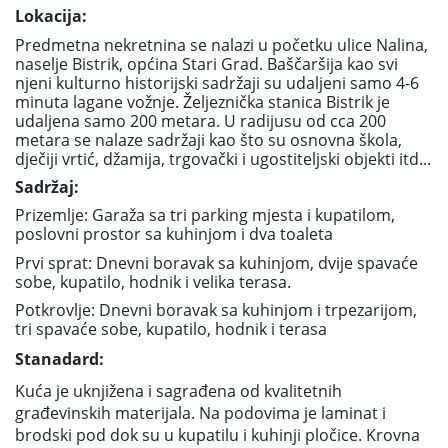
Lokacija:
Predmetna nekretnina se nalazi u početku ulice Nalina,
naselje Bistrik, općina Stari Grad. Baščaršija kao svi
njeni kulturno historijski sadržaji su udaljeni samo 4-6
minuta lagane vožnje. Željeznička stanica Bistrik je
udaljena samo 200 metara. U radijusu od cca 200
metara se nalaze sadržaji kao što su osnovna škola,
dječiji vrtić, džamija, trgovački i ugostiteljski objekti itd...
Sadržaj:
Prizemlje: Garaža sa tri parking mjesta i kupatilom,
poslovni prostor sa kuhinjom i dva toaleta
Prvi sprat: Dnevni boravak sa kuhinjom, dvije spavaće
sobe, kupatilo, hodnik i velika terasa.
Potkrovlje: Dnevni boravak sa kuhinjom i trpezarijom,
tri spavaće sobe, kupatilo, hodnik i terasa
Stanadard:
Kuća je uknjižena i sagrađena od kvalitetnih
građevinskih materijala. Na podovima je laminat i
brodski pod dok su u kupatilu i kuhinji pločice. Krovna