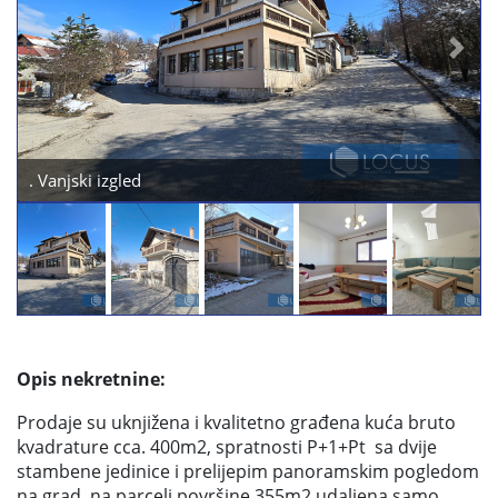
Previous
Next
. Vanjski izgled
Opis nekretnine:
Prodaje su uknjižena i kvalitetno građena kuća bruto
kvadrature cca. 400m2, spratnosti P+1+Pt sa dvije
stambene jedinice i prelijepim panoramskim pogledom
na grad, na parceli površine 355m2 udaljena samo