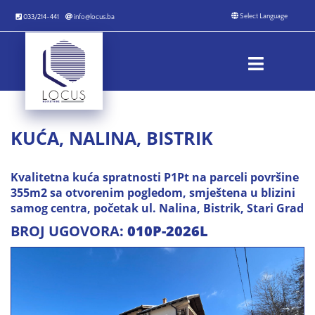
033/214-441
info@locus.ba
KUĆA, NALINA, BISTRIK
Kvalitetna kuća spratnosti P1Pt na parceli površine
355m2 sa otvorenim pogledom, smještena u blizini
samog centra, početak ul. Nalina, Bistrik, Stari Grad
BROJ UGOVORA:
010P-2026L