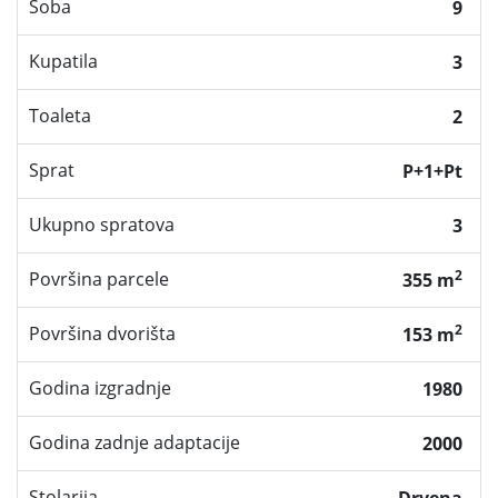
Soba
9
Kupatila
3
Toaleta
2
Sprat
P+1+Pt
Ukupno spratova
3
2
Površina parcele
355 m
2
Površina dvorišta
153 m
Godina izgradnje
1980
Godina zadnje adaptacije
2000
Stolarija
Drvena