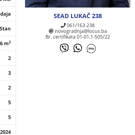
odaja
SEAD LUKAČ 238
061/163-238
Stan
novogradnja@locus.ba
Br. certifikata 01-01.1-505/22
2
06 m
2
3
2
5
5
2024