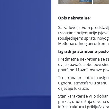
Opis nekretnine:
Sa zadovoljstvom predstavl
trostrane orijentacije (sje
(posljednjem) spratu novog
Međunarodnog aerodroma Sa
Izgradnja stambeno-poslovn
Predmetna nekretnina se sa
dvije spavaće sobe površine
površine 11,4m², ostave pov
Trostrana orijentacija osigu
ugodnu atmosferu u stanu. 
osjećaju luksuza.
Stan karakteriše vrlo dobar 
parket, unutrašnja drvena st
infrastruktura i priključak 