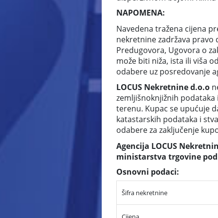
NAPOMENA:
Navedena tražena cijena pr
nekretnine zadržava pravo 
Predugovora, Ugovora o zaku
može biti niža, ista ili vi
odabere uz posredovanje ag
LOCUS Nekretnine d.o.o
n
zemljišnoknjižnih podataka 
terenu. Kupac se upućuje da
katastarskih podataka i stv
odabere za zaključenje ku
Agencija LOCUS Nekretnine
ministarstva trgovine pod
Osnovni podaci:
Šifra nekretnine
Cijena