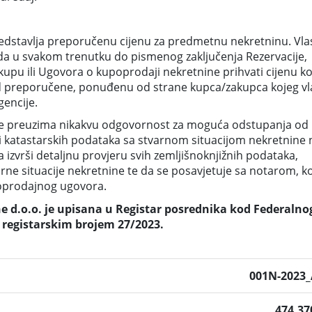
edstavlja preporučenu cijenu za predmetnu nekretninu. Vla
da u svakom trenutku do pismenog zaključenja Rezervacije,
pu ili Ugovora o kupoprodaji nekretnine prihvati cijenu ko
ša od preporučene, ponuđenu od strane kupca/zakupca kojeg vl
encije.
e preuzima nikakvu odgovornost za moguća odstupanja od
i katastarskih podataka sa stvarnom situacijom nekretnine 
 izvrši detaljnu provjeru svih zemljišnoknjižnih podataka,
arne situacije nekretnine te da se posavjetuje sa notarom, k
poprodajnog ugovora.
 d.o.o. je upisana u Registar posrednika kod Federalno
 registarskim brojem 27/2023.
001N-2023_
474,3