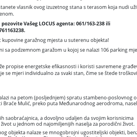
stanete vlasnik ovog izuzetnog stana s terasom koja nudi už
renom.
 pozovite Vašeg LOCUS agenta: 061/163-238 ili
761163238.
 kupovine garažnog mjesta u suterenu objekta!
ani sa podzemnom garažom u kojoj se nalazi 106 parking mje
že propise energetske efikasnosti i koristi savremene građe
je se mjeri individualno za svaki stan, čime se štede troškov
alazi na petom (posljednjem) spratu stambeno-poslovnog o
lici Braće Mulić, preko puta Međunarodnog aerodroma, nasel
nih saobraćajnica, a dovoljno udaljen da svojim korisnicima
ivot u jednom od najomiljenijih naselja za porodični život.
nog objekta nalaze se mnogobrojni ugostiteljski objekti, ben