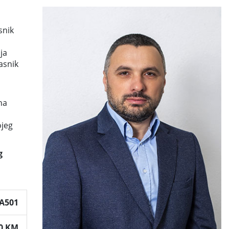
snik
ja
asnik
na
ojeg
g
A501
70 KM