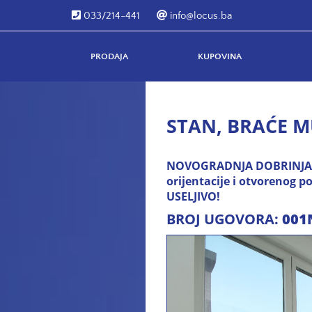
033/214-441
info@locus.ba
PRODAJA
KUPOVINA
STAN, BRAĆE M
NOVOGRADNJA DOBRINJA! T
orijentacije i otvorenog
USELJIVO!
BROJ UGOVORA:
001