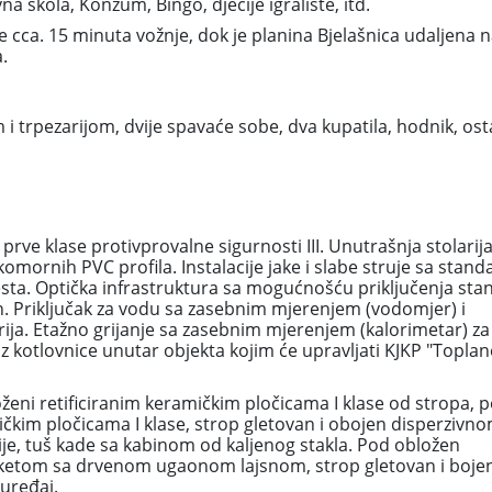
 škola, Konzum, Bingo, dječije igralište, itd.
 cca. 15 minuta vožnje, dok je planina Bjelašnica udaljena n
.
i trpezarijom, dvije spavaće sobe, dva kupatila, hodnik, ost
rve klase protivprovalne sigurnosti III. Unutrašnja stolarij
komornih PVC profila. Instalacije jake i slabe struje sa stan
sta. Optička infrastruktura sa mogućnošću priključenja sta
on. Priključak za vodu sa zasebnim mjerenjem (vodomjer) i
ija. Etažno grijanje sa zasebnim mjerenjem (kalorimetar) za
z kotlovnice unutar objekta kojim će upravljati KJKP "Toplan
loženi retificiranim keramičkim pločicama I klase od stropa, 
ičkim pločicama I klase, strop gletovan i obojen disperzivn
je, tuš kade sa kabinom od kaljenog stakla. Pod obložen
rketom sa drvenom ugaonom lajsnom, strop gletovan i boje
uređaj.