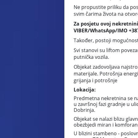
Ne propustite priliku da po
svim čarima života na otvo
Za posjetu ovoj nekretnini
VIBER/WhatsApp/IMO +38
Također, postoji mogućnost
Svi stanovi su liftom povez
putnička vozila.
Objekat zadovoljava najstro
materijale. Potrošnja energi
grijanja i potrošnje
Lokacija:
Predmetna nekretnina se n
u završnoj fazi gradnje u u
Dobrinja.
Objekat se nalazi blizu glav
obezbjedi miran i komforan ž
U blizini stambeno - poslov