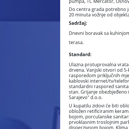
pumpa, TC Mercator, Osnovna
Do centra grada potrebno je
20 minuta vožnje od objekta
Sadržaj:
Dnevni boravak sa kuhinjom 
terasa.
Standard:
Ulazna protuprovalna vrata p
drvena. Vanjski otvori od 5-
rasporedom priključnih mje
kablovski internet/tv/telef
standardni raspored sanitar
stan. Grijanje obezbjeđeno i
Sarajevo" d.o.o.
U kupatilu zidovi će biti ob
obložen retificiranim keram
bojom, porculanske sanitari
prvoklasnim troslojnim pa
disperzivnom bojom. Klima 