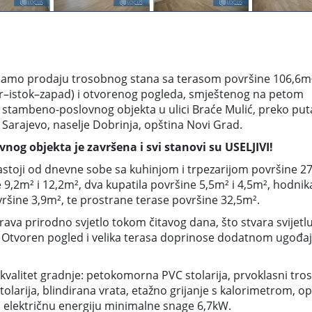
jamo prodaju trosobnog stana sa terasom površine 106,6m
ver–istok–zapad) i otvorenog pogleda, smještenog na petom
 stambeno-poslovnog objekta u ulici Braće Mulić, preko put
rajevo, naselje Dobrinja, opština Novi Grad.
og objekta je završena i svi stanovi su USELJIVI!
stoji od dnevne sobe sa kuhinjom i trpezarijom površine 27
 9,2m² i 12,2m², dva kupatila površine 5,5m² i 4,5m², hodnik
ršine 3,9m², te prostrane terase površine 32,5m².
rava prirodno svjetlo tokom čitavog dana, što stvara svijetlu
Otvoren pogled i velika terasa doprinose dodatnom ugođaj
kvalitet gradnje: petokomorna PVC stolarija, prvoklasni tros
olarija, blindirana vrata, etažno grijanje s kalorimetrom, op
za električnu energiju minimalne snage 6,7kW.