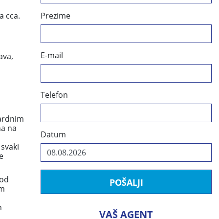
Prezime
a cca.
E-mail
ava,
Telefon
a
dardnim
na na
Datum
 svaki
e
pod
POŠALJI
om
n
VAŠ AGENT