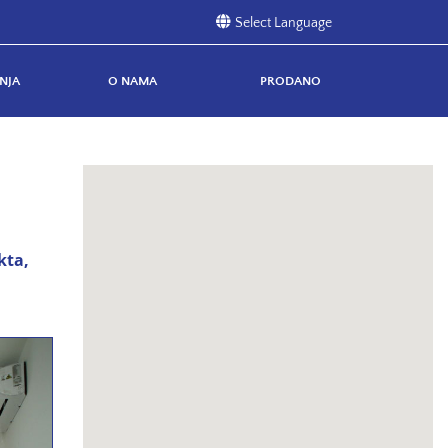
NJA
O NAMA
PRODANO
kta,