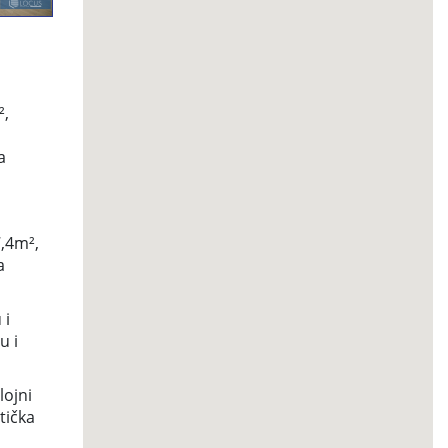
²,
a
,4m²,
a
 i
u i
lojni
tička