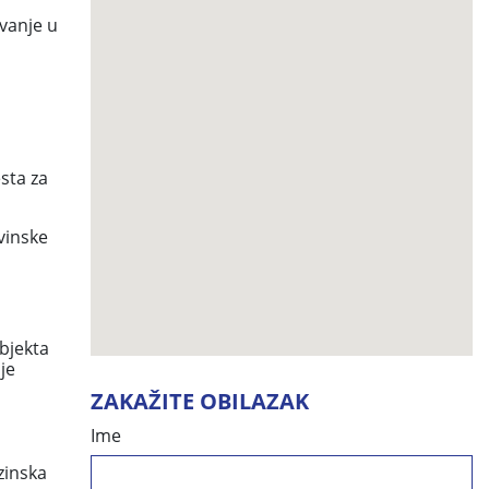
ivanje u
sta za
vinske
i
bjekta
je
ZAKAŽITE OBILAZAK
Ime
zinska