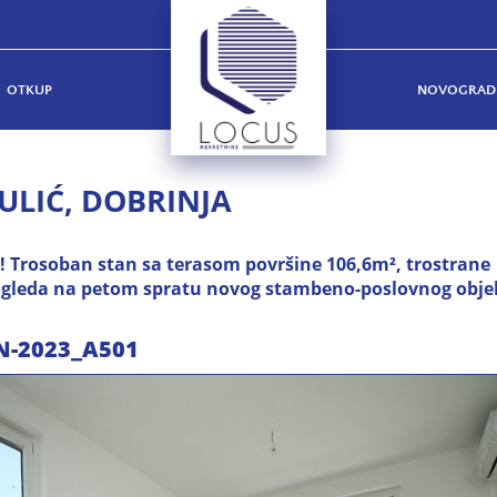
OTKUP
NOVOGRAD
ULIĆ, DOBRINJA
rosoban stan sa terasom površine 106,6m², trostrane
 pogleda na petom spratu novog stambeno-poslovnog obje
N-2023_A501