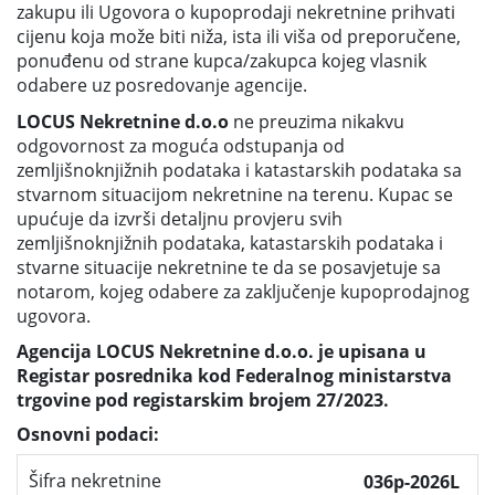
zakupu ili Ugovora o kupoprodaji nekretnine prihvati
cijenu koja može biti niža, ista ili viša od preporučene,
ponuđenu od strane kupca/zakupca kojeg vlasnik
odabere uz posredovanje agencije.
LOCUS Nekretnine d.o.o
ne preuzima nikakvu
odgovornost za moguća odstupanja od
zemljišnoknjižnih podataka i katastarskih podataka sa
stvarnom situacijom nekretnine na terenu. Kupac se
upućuje da izvrši detaljnu provjeru svih
zemljišnoknjižnih podataka, katastarskih podataka i
stvarne situacije nekretnine te da se posavjetuje sa
notarom, kojeg odabere za zaključenje kupoprodajnog
ugovora.
Agencija LOCUS Nekretnine d.o.o. je upisana u
Registar posrednika kod Federalnog ministarstva
trgovine pod registarskim brojem 27/2023.
Osnovni podaci:
Šifra nekretnine
036p-2026L