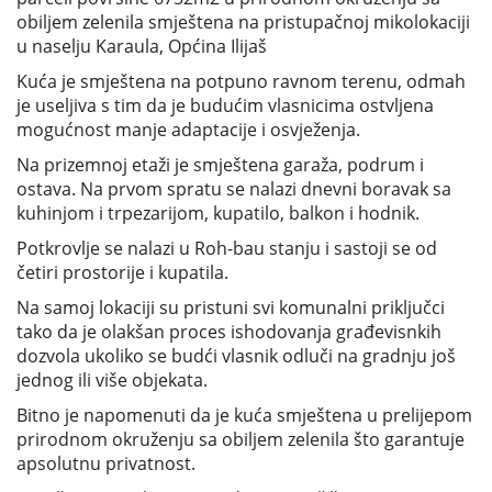
obiljem zelenila smještena na pristupačnoj mikolokaciji
u naselju Karaula, Općina Ilijaš
Kuća je smještena na potpuno ravnom terenu, odmah
je useljiva s tim da je budućim vlasnicima ostvljena
mogućnost manje adaptacije i osvježenja.
Na prizemnoj etaži je smještena garaža, podrum i
ostava. Na prvom spratu se nalazi dnevni boravak sa
kuhinjom i trpezarijom, kupatilo, balkon i hodnik.
Potkrovlje se nalazi u Roh-bau stanju i sastoji se od
četiri prostorije i kupatila.
Na samoj lokaciji su pristuni svi komunalni priključci
tako da je olakšan proces ishodovanja građevisnkih
dozvola ukoliko se budći vlasnik odluči na gradnju još
jednog ili više objekata.
Bitno je napomenuti da je kuća smještena u prelijepom
prirodnom okruženju sa obiljem zelenila što garantuje
apsolutnu privatnost.