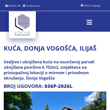
033/214-441
info@locus.ba
KUĆA, DONJA VOGOŠĆA, ILIJAŠ
Useljiva i uknjižena kuća na osunčanoj parceli
uknjižene površine
6.752
m2, smještena na
pristupačnoj lokaciji u mirnom i prirodnom
okruženju, Donja Vogošća
BROJ UGOVORA:
036P-2026L