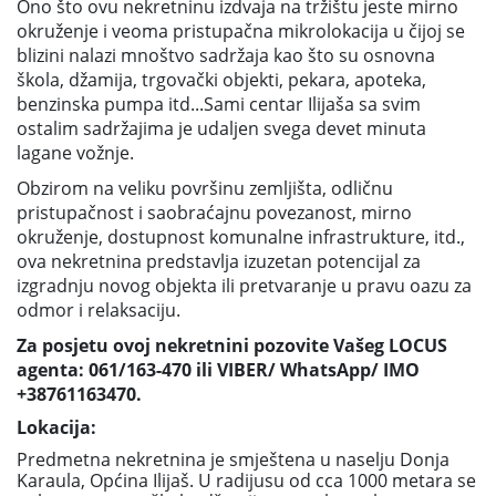
Ono što ovu nekretninu izdvaja na tržištu jeste mirno
okruženje i veoma pristupačna mikrolokacija u čijoj se
blizini nalazi mnoštvo sadržaja kao što su osnovna
škola, džamija, trgovački objekti, pekara, apoteka,
benzinska pumpa itd...Sami centar Ilijaša sa svim
ostalim sadržajima je udaljen svega devet minuta
lagane vožnje.
Obzirom na veliku površinu zemljišta, odličnu
pristupačnost i saobraćajnu povezanost, mirno
okruženje, dostupnost komunalne infrastrukture, itd.,
ova nekretnina predstavlja izuzetan potencijal za
izgradnju novog objekta ili pretvaranje u pravu oazu za
odmor i relaksaciju.
Za posjetu ovoj nekretnini pozovite Vašeg LOCUS
agenta: 061/163-470 ili VIBER/ WhatsApp/ IMO
+38761163470.
Lokacija:
Predmetna nekretnina je smještena u naselju Donja
Karaula, Općina Ilijaš. U radijusu od cca 1000 metara se