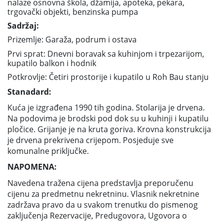
nalaze osnovna škola, džamija, apoteka, pekara,
trgovački objekti, benzinska pumpa
Sadržaj:
Prizemlje: Garaža, podrum i ostava
Prvi sprat: Dnevni boravak sa kuhinjom i trpezarijom,
kupatilo balkon i hodnik
Potkrovlje: Četiri prostorije i kupatilo u Roh Bau stanju
Stanadard:
Kuća je izgrađena 1990 tih godina. Stolarija je drvena.
Na podovima je brodski pod dok su u kuhinji i kupatilu
pločice. Grijanje je na kruta goriva. Krovna konstrukcija
je drvena prekrivena crijepom. Posjeduje sve
komunalne priključke.
NAPOMENA:
Navedena tražena cijena predstavlja preporučenu
cijenu za predmetnu nekretninu. Vlasnik nekretnine
zadržava pravo da u svakom trenutku do pismenog
zaključenja Rezervacije, Predugovora, Ugovora o