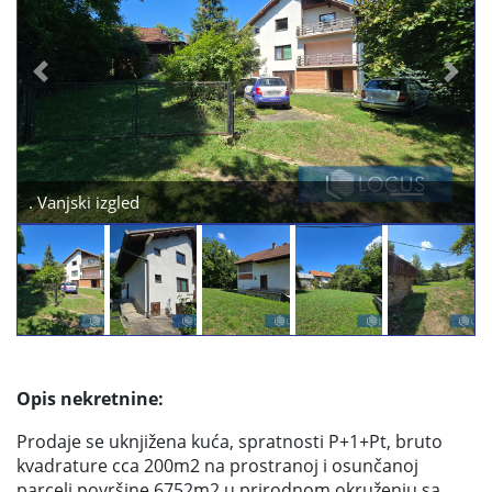
Previous
Next
. Vanjski izgled
Opis nekretnine:
Prodaje se uknjižena kuća, spratnosti P+1+Pt, bruto
kvadrature cca 200m2 na prostranoj i osunčanoj
parceli površine 6752m2 u prirodnom okruženju sa