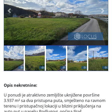
Previous
Next
Opis nekretnine:
U ponudi je atraktivno zemljište uknjižene površine
3.937 m² sa dva pristupna puta, smješteno na ravnom
terenu i pristupačnoj lokaciji u blizini priključenja na
auto put u naselju Podlugovi, općina Ilijaš.