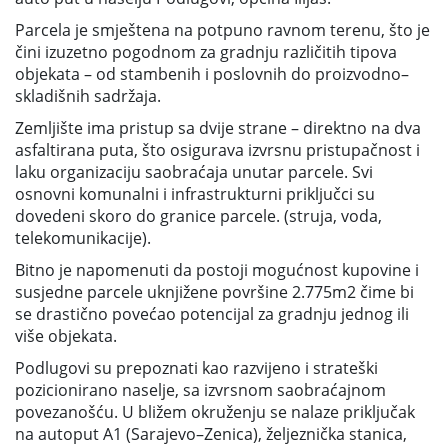
Parcela je smještena na potpuno ravnom terenu, što je
čini izuzetno pogodnom za gradnju različitih tipova
objekata – od stambenih i poslovnih do proizvodno–
skladišnih sadržaja.
Zemljište ima pristup sa dvije strane – direktno na dva
asfaltirana puta, što osigurava izvrsnu pristupačnost i
laku organizaciju saobraćaja unutar parcele. Svi
osnovni komunalni i infrastrukturni priključci su
dovedeni skoro do granice parcele. (struja, voda,
telekomunikacije).
Bitno je napomenuti da postoji mogućnost kupovine i
susjedne parcele uknjižene površine 2.775m2 čime bi
se drastično povećao potencijal za gradnju jednog ili
više objekata.
Podlugovi su prepoznati kao razvijeno i strateški
pozicionirano naselje, sa izvrsnom saobraćajnom
povezanošću. U bližem okruženju se nalaze priključak
na autoput A1 (Sarajevo–Zenica), željeznička stanica,