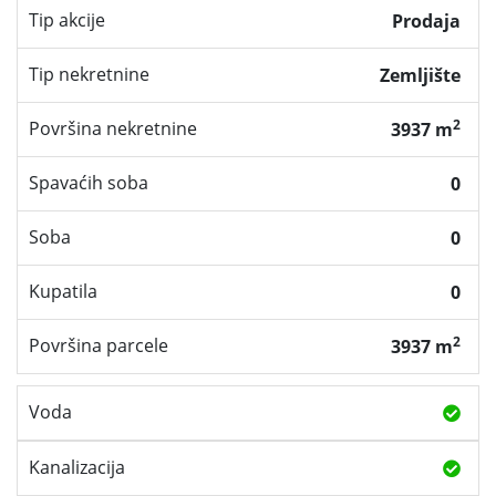
Tip akcije
Prodaja
Tip nekretnine
Zemljište
2
Površina nekretnine
3937 m
Spavaćih soba
0
Soba
0
Kupatila
0
2
Površina parcele
3937 m
Voda
Kanalizacija