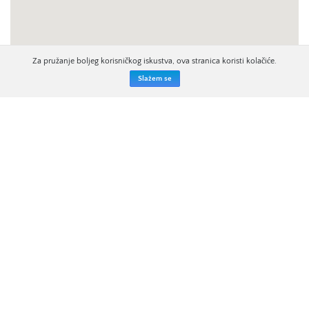
Za pružanje boljeg korisničkog iskustva, ova stranica koristi kolačiće.
Slažem se
ZAKAŽITE OBILAZAK
Ime