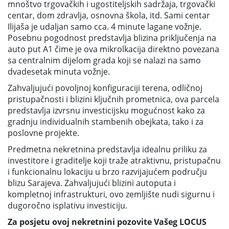
mnoštvo trgovačkih i ugostiteljskih sadržaja, trgovački
centar, dom zdravlja, osnovna škola, itd. Sami centar
Ilijaša je udaljan samo cca. 4 minute lagane vožnje.
Posebnu pogodnost predstavlja blizina priključenja na
auto put A1 čime je ova mikrolkacija direktno povezana
sa centralnim dijelom grada koji se nalazi na samo
dvadesetak minuta vožnje.
Zahvaljujući povoljnoj konfiguraciji terena, odličnoj
pristupačnosti i blizini ključnih prometnica, ova parcela
predstavlja izvrsnu investicijsku mogućnost kako za
gradnju individualnih stambenih obejkata, tako i za
poslovne projekte.
Predmetna nekretnina predstavlja idealnu priliku za
investitore i graditelje koji traže atraktivnu, pristupačnu
i funkcionalnu lokaciju u brzo razvijajućem području
blizu Sarajeva. Zahvaljujući blizini autoputa i
kompletnoj infrastrukturi, ovo zemljište nudi sigurnu i
dugoročno isplativu investiciju.
Za posjetu ovoj nekretnini pozovite Vašeg LOCUS