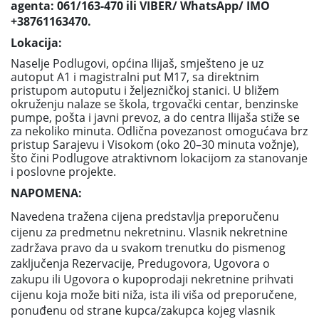
agenta: 061/163-470 ili VIBER/ WhatsApp/ IMO
+38761163470.
Lokacija:
Naselje Podlugovi, općina Ilijaš, smješteno je uz
autoput A1 i magistralni put M17, sa direktnim
pristupom autoputu i željezničkoj stanici. U bližem
okruženju nalaze se škola, trgovački centar, benzinske
pumpe, pošta i javni prevoz, a do centra Ilijaša stiže se
za nekoliko minuta. Odlična povezanost omogućava brz
pristup Sarajevu i Visokom (oko 20–30 minuta vožnje),
što čini Podlugove atraktivnom lokacijom za stanovanje
i poslovne projekte.
NAPOMENA:
Navedena tražena cijena predstavlja preporučenu
cijenu za predmetnu nekretninu. Vlasnik nekretnine
zadržava pravo da u svakom trenutku do pismenog
zaključenja Rezervacije, Predugovora, Ugovora o
zakupu ili Ugovora o kupoprodaji nekretnine prihvati
cijenu koja može biti niža, ista ili viša od preporučene,
ponuđenu od strane kupca/zakupca kojeg vlasnik