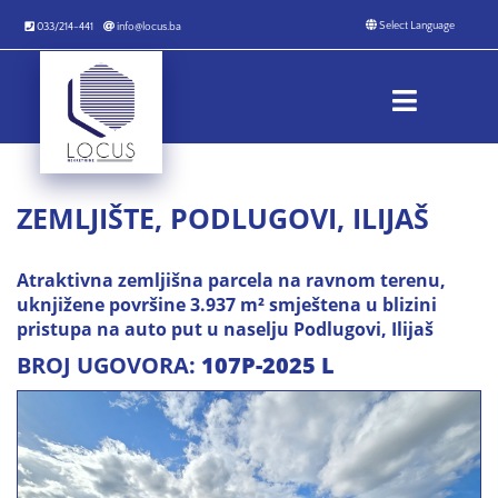
033/214-441
info@locus.ba
ZEMLJIŠTE, PODLUGOVI, ILIJAŠ
Atraktivna zemljišna parcela na ravnom terenu,
uknjižene površine 3.937 m² smještena u blizini
pristupa na auto put u naselju Podlugovi, Ilijaš
BROJ UGOVORA:
107P-2025 L