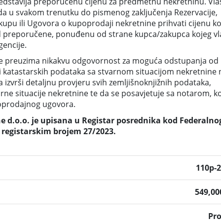
edstavlja preporučenu cijenu za predmetnu nekretninu. Vla
da u svakom trenutku do pismenog zaključenja Rezervacije,
pu ili Ugovora o kupoprodaji nekretnine prihvati cijenu ko
ša od preporučene, ponuđenu od strane kupca/zakupca kojeg vl
encije.
e preuzima nikakvu odgovornost za moguća odstupanja od
i katastarskih podataka sa stvarnom situacijom nekretnine 
 izvrši detaljnu provjeru svih zemljišnoknjižnih podataka,
arne situacije nekretnine te da se posavjetuje sa notarom, k
poprodajnog ugovora.
 d.o.o. je upisana u Registar posrednika kod Federalno
 registarskim brojem 27/2023.
110p-
549,0
Pr