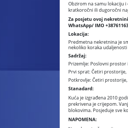
Obzirom na samu lokaciju i o
kratkoročni ili dugoročni na
Za posjetu ovoj nekretnini
WhatsApp/ IMO +38761163
Lokacija:
Predmetna nekretnina je sm
nekoliko koraka udaljenosti 
Sadržaj:
Prizemlje: Poslovni prostor 
Prvi sprat: Četiri prostorije
Potkrovlje: Četiri prostorije
Stanadard:
Kuća je izgrađena 2010 godi
prekrivena je crijepom. Vanjs
blokovima. Posjeduje sve k
NAPOMENA: