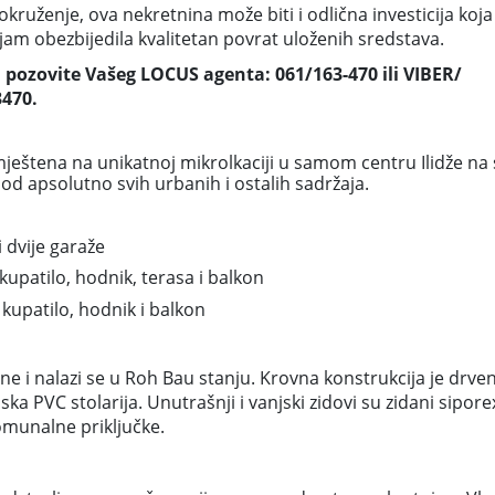
kruženje, ova nekretnina može biti i odlična investicija koja
jam obezbijedila kvalitetan povrat uloženih sredstava.
 pozovite Vašeg LOCUS agenta: 061/163-470 ili VIBER/
470.
ještena na unikatnoj mikrolkaciji u samom centru Ilidže n
od apsolutno svih urbanih i ostalih sadržaja.
i dvije garaže
, kupatilo, hodnik, terasa i balkon
, kupatilo, hodnik i balkon
ne i nalazi se u Roh Bau stanju. Krovna konstrukcija je drve
ka PVC stolarija. Unutrašnji i vanjski zidovi su zidani sipore
omunalne priključke.