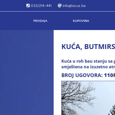
033/214-441
info@locus.ba
PRODAJA
KUPOVINA
KUĆA, BUTMIRSK
Kuća u roh bau stanju sa 
smještena na izuzetno atr
BROJ UGOVORA:
110