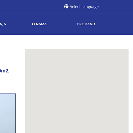
NJA
O NAMA
PRODANO
60m2,