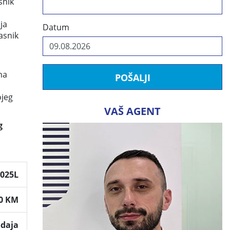
snik
ja
Datum
asnik
na
POŠALJI
ojeg
VAŠ AGENT
g
2025L
00 KM
odaja