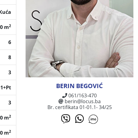
Kuća
2
00 m
6
8
3
BERIN BEGOVIĆ
1+Pt
061/163-470
berin@locus.ba
3
Br. certifikata 01-01.1- 34/25
2
60 m
2
60 m