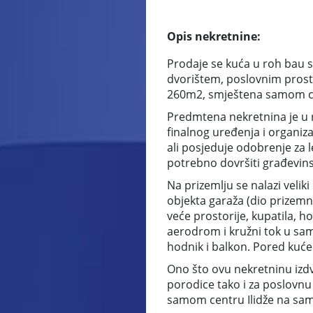
Opis nekretnine:
Prodaje se kuća u roh bau s
dvorištem, poslovnim prosto
260m2, smještena samom ce
Predmtena nekretnina je u 
finalnog uređenja i organiz
ali posjeduje odobrenje za 
potrebno dovršiti građevinsk
Na prizemlju se nalazi velik
objekta garaža (dio prizemne
veće prostorije, kupatila, h
aerodrom i kružni tok u samo
hodnik i balkon. Pored kuće
Ono što ovu nekretninu izdva
porodice tako i za poslovnu d
samom centru Ilidže na sam