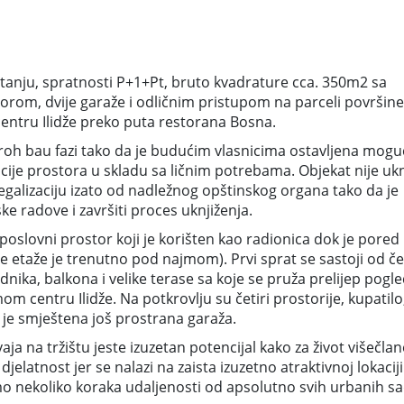
tanju, spratnosti P+1+Pt, bruto kvadrature cca. 350m2 sa
rom, dvije garaže i odličnim pristupom na parceli površine
ntru Ilidže preko puta restorana Bosna.
roh bau fazi tako da je budućim vlasnicima ostavljena mog
acije prostora u skladu sa ličnim potrebama. Objekat nije uk
legalizaciju izato od nadležnog opštinskog organa tako da je
e radove i završiti proces uknjiženja.
i poslovni prostor koji je korišten kao radionica dok je pored
 etaže je trenutno pod najmom). Prvi sprat se sastoji od čet
odnika, balkona i velike terase sa koje se pruža prelijep pogl
m centru Ilidže. Na potkrovlju su četiri prostorije, kupatilo
 je smještena još prostrana garaža.
ja na tržištu jeste izuzetan potencijal kako za život višečlan
jelatnost jer se nalazi na zaista izuzetno atraktivnoj lokaciji
o nekoliko koraka udaljenosti od apsolutno svih urbanih sa