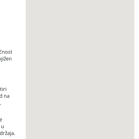
ućnost
njižen
iri
ed na
,
e
 u
držaja.