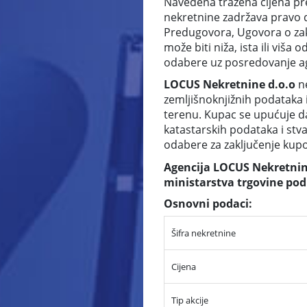
Navedena tražena cijena pr
nekretnine zadržava pravo 
Predugovora, Ugovora o zaku
može biti niža, ista ili vi
odabere uz posredovanje ag
LOCUS Nekretnine d.o.o
n
zemljišnoknjižnih podataka 
terenu. Kupac se upućuje da
katastarskih podataka i stv
odabere za zaključenje ku
Agencija LOCUS Nekretnine
ministarstva trgovine pod
Osnovni podaci:
Šifra nekretnine
Cijena
Tip akcije