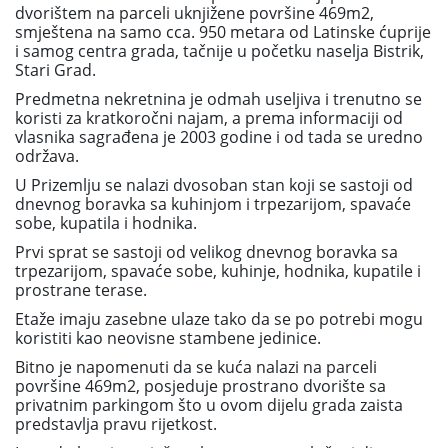
dvorištem na parceli uknjižene površine 469m2,
smještena na samo cca. 950 metara od Latinske ćuprije
i samog centra grada, tačnije u početku naselja Bistrik,
Stari Grad.
Predmetna nekretnina je odmah useljiva i trenutno se
koristi za kratkoročni najam, a prema informaciji od
vlasnika sagrađena je 2003 godine i od tada se uredno
održava.
U Prizemlju se nalazi dvosoban stan koji se sastoji od
dnevnog boravka sa kuhinjom i trpezarijom, spavaće
sobe, kupatila i hodnika.
Prvi sprat se sastoji od velikog dnevnog boravka sa
trpezarijom, spavaće sobe, kuhinje, hodnika, kupatile i
prostrane terase.
Etaže imaju zasebne ulaze tako da se po potrebi mogu
koristiti kao neovisne stambene jedinice.
Bitno je napomenuti da se kuća nalazi na parceli
površine 469m2, posjeduje prostrano dvorište sa
privatnim parkingom što u ovom dijelu grada zaista
predstavlja pravu rijetkost.