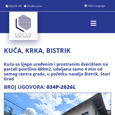
033/214-441
info@locus.ba
KUĆA, KRKA, BISTRIK
Kuća sa lijepo uređenim i prostranim dvorištem na
parceli površine 469m2, udaljena samo 4 min od
samog centra grada, u početku naselja Bistrik, Stari
Grad
BROJ UGOVORA:
034P-2026L