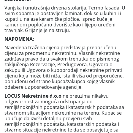
Vanjska i unutrašnja drvena stolarija. Termo fasada. U
svim sobama je postavljen laminat, dok se u kuhinji i
kupatilu nalaze keramičke pločice. Ispred kuće je
kamenom popločano dvorište kao i lijepo uređeni
travnjak. Grijanje je na struju.
NAPOMENA:
Navedena tražena cijena predstavlja preporučenu
cijenu za predmetnu nekretninu. Vlasnik nekretnine
zadržava pravo da u svakom trenutku do pismenog
zaključenja Rezervacije, Predugovora, Ugovora o
zakupu ili Ugovora o kupoprodaji nekretnine prihvati
cijenu koja može biti niža, ista ili viša od preporučene,
ponuđenu od strane kupca/zakupca kojeg vlasnik
odabere uz posredovanje agencije.
LOCUS Nekretnine d.o.o
ne preuzima nikakvu
odgovornost za moguća odstupanja od
zemljišnoknjižnih podataka i katastarskih podataka sa
stvarnom situacijom nekretnine na terenu. Kupac se
upućuje da izvrši detaljnu provjeru svih
zemljišnoknjižnih podataka, katastarskih podataka i
stvarne situacije nekretnine te da se posavjetuje sa