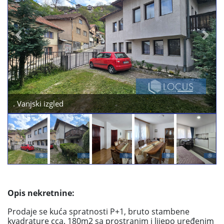
Previous
Next
. Vanjski izgled
Opis nekretnine:
Prodaje se kuća spratnosti P+1, bruto stambene
kvadrature cca. 180m2 sa prostranim i lijepo uređenim