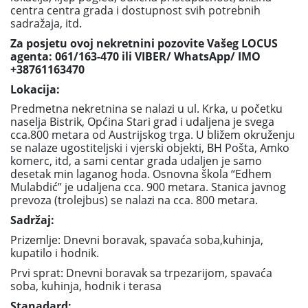
centra centra grada i dostupnost svih potrebnih
sadražaja, itd.
Za posjetu ovoj nekretnini pozovite Vašeg LOCUS
agenta: 061/163-470 ili VIBER/ WhatsApp/ IMO
+38761163470
Lokacija:
Predmetna nekretnina se nalazi u ul. Krka, u početku
naselja Bistrik, Općina Stari grad i udaljena je svega
cca.800 metara od Austrijskog trga. U bližem okruženju
se nalaze ugostiteljski i vjerski objekti, BH Pošta, Amko
komerc, itd, a sami centar grada udaljen je samo
desetak min laganog hoda. Osnovna škola “Edhem
Mulabdić” je udaljena cca. 900 metara. Stanica javnog
prevoza (trolejbus) se nalazi na cca. 800 metara.
Sadržaj:
Prizemlje: Dnevni boravak, spavaća soba,kuhinja,
kupatilo i hodnik.
Prvi sprat: Dnevni boravak sa trpezarijom, spavaća
soba, kuhinja, hodnik i terasa
Stanadard: