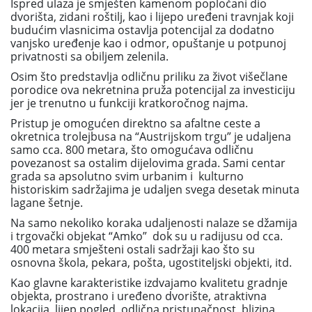
Ispred ulaza je smješten kamenom popločani dio
dvorišta, zidani roštilj, kao i lijepo uređeni travnjak koji
budućim vlasnicima ostavlja potencijal za dodatno
vanjsko uređenje kao i odmor, opuštanje u potpunoj
privatnosti sa obiljem zelenila.
Osim što predstavlja odličnu priliku za život višečlane
porodice ova nekretnina pruža potencijal za investiciju
jer je trenutno u funkciji kratkoročnog najma.
Pristup je omogućen direktno sa afaltne ceste a
okretnica trolejbusa na “Austrijskom trgu” je udaljena
samo cca. 800 metara, što omogućava odličnu
povezanost sa ostalim dijelovima grada. Sami centar
grada sa apsolutno svim urbanim i kulturno
historiskim sadržajima je udaljen svega desetak minuta
lagane šetnje.
Na samo nekoliko koraka udaljenosti nalaze se džamija
i trgovački objekat “Amko” dok su u radijusu od cca.
400 metara smješteni ostali sadržaji kao što su
osnovna škola, pekara, pošta, ugostiteljski objekti, itd.
Kao glavne karakteristike izdvajamo kvalitetu gradnje
objekta, prostrano i uređeno dvorište, atraktivna
lokacija, lijep pogled, odlična pristupačnost, blizina