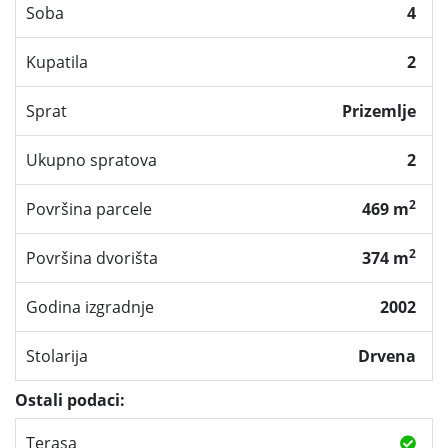
Soba
4
Kupatila
2
Sprat
Prizemlje
Ukupno spratova
2
2
Površina parcele
469 m
2
Površina dvorišta
374 m
Godina izgradnje
2002
Stolarija
Drvena
Ostali podaci:
Terasa