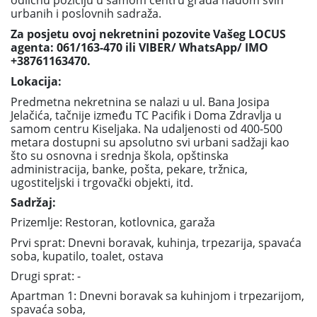
odličnu poziciju u samom centru grada nadom svih
urbanih i poslovnih sadraža.
Za posjetu ovoj nekretnini pozovite Vašeg LOCUS
agenta: 061/163-470 ili VIBER/ WhatsApp/ IMO
+38761163470.
Lokacija:
Predmetna nekretnina se nalazi u ul. Bana Josipa
Jelačića, tačnije između TC Pacifik i Doma Zdravlja u
samom centru Kiseljaka. Na udaljenosti od 400-500
metara dostupni su apsolutno svi urbani sadžaji kao
što su osnovna i srednja škola, opštinska
administracija, banke, pošta, pekare, tržnica,
ugostiteljski i trgovački objekti, itd.
Sadržaj:
Prizemlje: Restoran, kotlovnica, garaža
Prvi sprat: Dnevni boravak, kuhinja, trpezarija, spavaća
soba, kupatilo, toalet, ostava
Drugi sprat: -
Apartman 1: Dnevni boravak sa kuhinjom i trpezarijom,
spavaća soba,