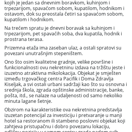
kojih je jedan sa dnevnim boravkom, kuhinjom i
trpezarijom, spavaćom sobom, kupatilom, hodnikom i
ostavom, dok su preostala četiri sa spavaćom sobom,
kupatilom i hodnikom.
Na trećem spratu je dnevni boravak sa kuhinjom i
trpezarijom, pet spavaćih soba, dva kupatila, hodnik i
prostrana terasa.
Prizemna etaža ima zaseban ulaz, a ostali spratovi su
povezani unutrašnjim stepeništem.
Ono što osim kvalitetne gradnje, velike površine i
funkcionalnosti ovu nekretninu izdava na tržištu jeste i
izuzetno atraktivna mikolokacija. Objekat je smješten
između trgovačkog centra Pacifik i Doma Zdravlja
Kiseljak, a svi ostali urbani sadržaji kao što su osnovna i
srednja škola, zgrada opštinske administracije, banke,
pošta, itd., se nalaze na udaljenosti od samo nekoliko
minuta lagane šetnje.
Obzirom na karakteristike ova nekretnina predstavlja
izuzetan potencijal za investiciju i pretvaranje u manji
hotel sa restoranom ili stambeno poslovni objekat koji
zahtjeva pristupačnu i dobro povezanu lokaciju,