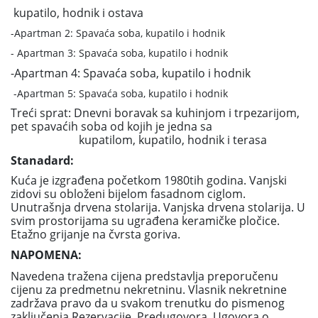
kupatilo, hodnik i ostava
-Apartman 2: Spavaća soba, kupatilo i hodnik
- Apartman 3: Spavaća soba, kupatilo i hodnik
-Apartman 4: Spavaća soba, kupatilo i hodnik
-Apartman 5: Spavaća soba, kupatilo i hodnik
Treći sprat: Dnevni boravak sa kuhinjom i trpezarijom,
pet spavaćih soba od kojih je jedna sa
kupatilom, kupatilo, hodnik i terasa
Stanadard:
Kuća je izgrađena početkom 1980tih godina. Vanjski
zidovi su obloženi bijelom fasadnom ciglom.
Unutrašnja drvena stolarija. Vanjska drvena stolarija. U
svim prostorijama su ugrađena keramičke pločice.
Etažno grijanje na čvrsta goriva.
NAPOMENA:
Navedena tražena cijena predstavlja preporučenu
cijenu za predmetnu nekretninu. Vlasnik nekretnine
zadržava pravo da u svakom trenutku do pismenog
zaključenja Rezervacije, Predugovora, Ugovora o