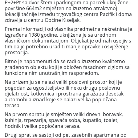
P+2+Pt sa dvorištem i parkingom na parceli uknjižene
površine 664m2 smješten na izuzetno atraktvnoj
lokaciji tačnije između trgovačkog centra Pacifik i doma
zdravlja u centru Općine Kiseljak.
Prema informaciji od vlasnika predmetna nekretnina je
izgrađena 1980 godine, uknjižena je sa urednom
vlasničkom dokumntacijom. Objekat je odmah useljiv s
tim da je potrebno uraditi manje opravke i osvježenje
prostorija.
Bitno je napomenuti da se radi o izuzetno kvalitetno
građenom objektu koji je obložen fasadnom ciglom sa
funkcionalnim unutrašnjim rasporedom.
Na prizemlju se nalazi veliki poslovni prostor koji je
pogodan za ugostiteljstvo ili neku drugu poslovnu
djelatnost, kotlovnica i prostrana garaža za desetak
automobila iznad koje se nalazi velika popločana
terasa.
Na prvom spratu je smješten veliki dnevni boravak,
kuhinja, trpezarija, spavaća soba, kupatilo, toalet,
hodnik i velika popločana terasa.
Drugi sprat se sastoji od pet zasebnih apartmana od