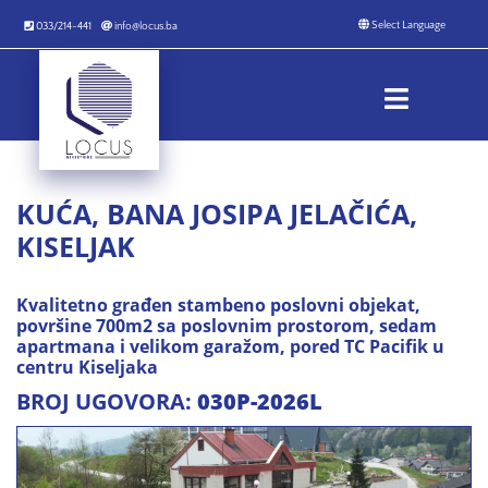
033/214-441
info@locus.ba
KUĆA, BANA JOSIPA JELAČIĆA,
KISELJAK
Kvalitetno građen stambeno poslovni objekat,
površine 700m2 sa poslovnim prostorom, sedam
apartmana i velikom garažom, pored TC Pacifik u
centru Kiseljaka
BROJ UGOVORA:
030P-2026L