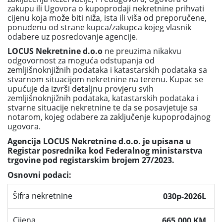
zakupu ili Ugovora o kupoprodaji nekretnine prihvati
cijenu koja može biti niža, ista ili viša od preporučene,
ponuđenu od strane kupca/zakupca kojeg vlasnik
odabere uz posredovanje agencije.
LOCUS Nekretnine d.o.o
ne preuzima nikakvu
odgovornost za moguća odstupanja od
zemljišnoknjižnih podataka i katastarskih podataka sa
stvarnom situacijom nekretnine na terenu. Kupac se
upućuje da izvrši detaljnu provjeru svih
zemljišnoknjižnih podataka, katastarskih podataka i
stvarne situacije nekretnine te da se posavjetuje sa
notarom, kojeg odabere za zaključenje kupoprodajnog
ugovora.
Agencija LOCUS Nekretnine d.o.o. je upisana u
Registar posrednika kod Federalnog ministarstva
trgovine pod registarskim brojem 27/2023.
Osnovni podaci:
Šifra nekretnine
030p-2026L
Cijena
665,000 KM