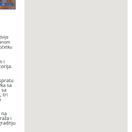
dvije
banom
početku
m i
orija.
 spratu
vka sa
 sa
 tri
a
o na
raža i
gradnju