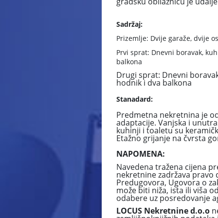
gradsku obilaznicu je udalj
Sadržaj:
Prizemlje: Dvije garaže, dvije os
Prvi sprat: Dnevni boravak, kuhi
balkona
Drugi sprat: Dnevni boravak,
hodnik i dva balkona
Stanadard:
Predmetna nekretnina je odm
adaptacije. Vanjska i unutra
kuhinji i toaletu su keramič
Etažno grijanje na čvrsta gori
NAPOMENA:
Navedena tražena cijena pr
nekretnine zadržava pravo 
Predugovora, Ugovora o zaku
može biti niža, ista ili vi
odabere uz posredovanje ag
LOCUS Nekretnine d.o.o
ne