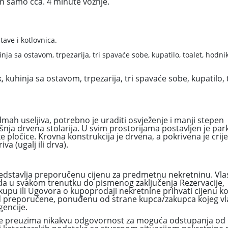
en samo cca. 4 minute vožnje.
tave i kotlovnica.
nja sa ostavom, trpezarija, tri spavaće sobe, kupatilo, toalet, hodnik
 kuhinja sa ostavom, trpezarija, tri spavaće sobe, kupatilo, 
ah useljiva, potrebno je uraditi osvježenje i manji stepen
šnja drvena stolarija. U svim prostorijama postavljen je park
ke pločice. Krovna konstrukcija je drvena, a pokrivena je cri
va (ugalj ili drva).
edstavlja preporučenu cijenu za predmetnu nekretninu. Vla
da u svakom trenutku do pismenog zaključenja Rezervacije,
pu ili Ugovora o kupoprodaji nekretnine prihvati cijenu ko
ša od preporučene, ponuđenu od strane kupca/zakupca kojeg vl
encije.
 preuzima nikakvu odgovornost za moguća odstupanja od