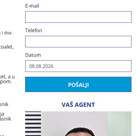
E-mail
Telefon
 i dva
toalet,
Datum
et, a u
jepom.
POŠALJI
VAŠ AGENT
snik
ja
asnik