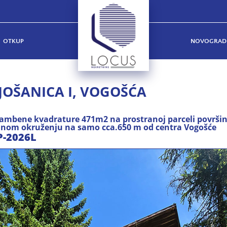
OTKUP
NOVOGRAD
JOŠANICA I, VOGOŠĆA
stambene kvadrature 471m2 na prostranoj parceli površi
anom okruženju na samo cca.650 m od centra Vogošće
P-2026L