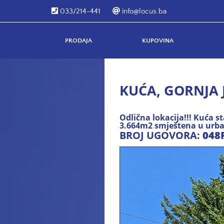
033/214-441
info@locus.ba
PRODAJA
KUPOVINA
KUĆA, GORNJA 
Odlična lokacija!!! Kuća 
3.664m2 smještena u urb
BROJ UGOVORA:
048