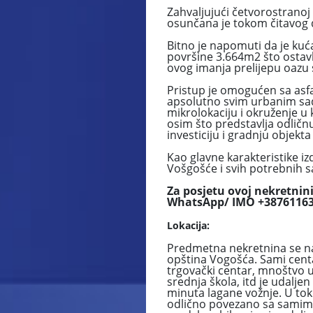
Zahvaljujući četvorostranoj 
osunčana je tokom čitavog 
Bitno je napomuti da je kuć
površine 3.664m2 što ostavl
ovog imanja prelijepu oazu s
Pristup je omogućen sa asfa
apsolutno svim urbanim sa
mikrolokaciju i okruženje u
osim što predstavlja odličnu 
investiciju i gradnju objekt
Kao glavne karakteristike i
Vošgošće i svih potrebnih sa
Za posjetu ovoj nekretnini
WhatsApp/ IMO +38761163
Lokacija:
Predmetna nekretnina se nal
opština Vogošća. Sami cent
trgovački centar, mnoštvo ug
srednja škola, itd je udalje
minuta lagane vožnje. U toku
odlično povezano sa samim 