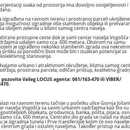
orjentaciji svaka od prostorija ima dovoljno osvijetljenosti i
dana.
a izgrađena na ravnom terenu i prostranoj parceli uknjižene
ja mogućnost izgradnje više stambenih objekta ili pretvara
a obiljem zelenila u blizini samog centra naselja.
ltirane pristupne ceste dok je sami centar naselja Vogošća 
držajima udaljen samo cca. 600 metara. Obzirom na samu
 kojem je izgrađeno nekoliko stambenih zgrada ova nekretni
priliku za porodični život može biti i izuzetan potencijal za
a kolektivnog stanovanja.
zdvajamo urbano i atraktivnom okruženje, blizina samog cen
držaja, prostrana parcela, odličan pristup, kvalitetna gradnj
 pozovite Vašeg LOCUS agenta: 061/163-470 ili VIBER/
470.
azi na ravnom terenu tačnije u početku ulice Gornja Jošanic
ar naselja Vogošća sa savim urbanim sadržajima kao što su
ostiteljskih objekata, prodavnica, banka, pošta, pijaca, osn
n samo cca. 600 metara. Centralni dio grada se nalazi na dva
 je izgradnja tunela i Prve transferzale kojim će ovo naselje 
centrom grada i ostalim naseljima. Također pristup na auto