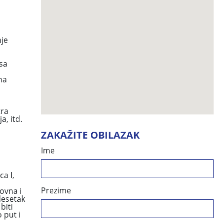
nje
sa
na
tra
a, itd.
ZAKAŽITE OBILAZAK
Ime
a I,
Prezime
ovna i
desetak
biti
 put i