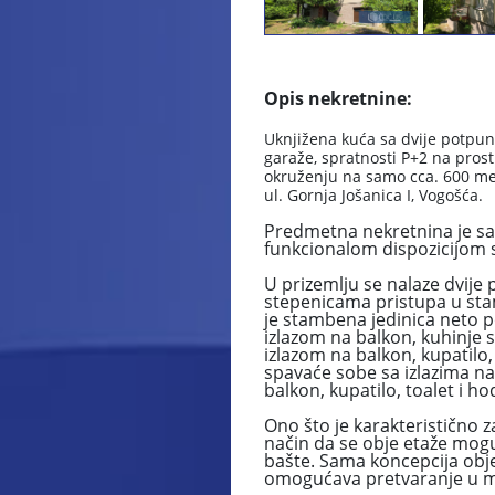
Opis nekretnine:
Uknjižena kuća sa dvije potpu
garaže, spratnosti P+2 na pro
okruženju na samo cca. 600 met
ul. Gornja Jošanica I, Vogošća.
Predmetna nekretnina je sa
funkcionalom dispozicijom st
U prizemlju se nalaze dvije 
stepenicama pristupa u stam
je stambena jedinica neto p
izlazom na balkon, kuhinje s
izlazom na balkon, kupatilo,
spavaće sobe sa izlazima na 
balkon, kupatilo, toalet i ho
Ono što je karakteristično 
način da se obje etaže mogu
bašte. Sama koncepcija obj
omogućava pretvaranje u 