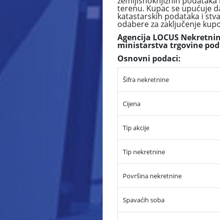
zemljišnoknjižnih podataka 
terenu. Kupac se upućuje da
katastarskih podataka i stv
odabere za zaključenje ku
Agencija LOCUS Nekretnine
ministarstva trgovine pod
Osnovni podaci:
Šifra nekretnine
Cijena
Tip akcije
Tip nekretnine
Površina nekretnine
Spavaćih soba