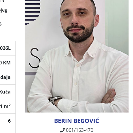
na
ojeg
g
2026L
00 KM
odaja
Kuća
2
71 m
BERIN BEGOVIĆ
6
061/163-470