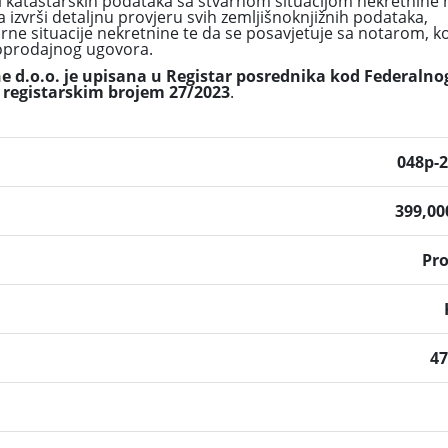
i katastarskih podataka sa stvarnom situacijom nekretnine 
 izvrši detaljnu provjeru svih zemljišnoknjižnih podataka,
arne situacije nekretnine te da se posavjetuje sa notarom, k
poprodajnog ugovora.
 d.o.o. je upisana u Registar posrednika kod Federalno
 registarskim brojem 27/2023
.
048p-
399,0
Pr
4