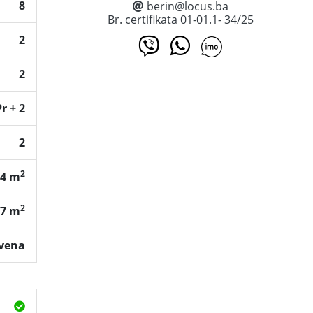
8
berin@locus.ba
Br. certifikata 01-01.1- 34/25
2
2
r + 2
2
2
64 m
2
07 m
vena