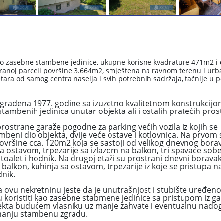
no zasebne stambene jedinice, ukupne korisne kvadrature 471m2 i 
stranoj parceli površine 3.664m2, smještena na ravnom terenu i ur
ara od samog centra naselja i svih potrebnih sadržaja, tačnije u 
građena 1977. godine sa izuzetno kvalitetnom konstrukcijo
ambenih jedinica unutar objekta ali i ostalih pratećih prost
prostrane garaže pogodne za parking većih vozila iz kojih se
beni dio objekta, dvije veće ostave i kotlovnica. Na prvom
ovršine cca. 120m2 koja se sastoji od velikog dnevnog bora
a ostavom, trpezarije sa izlazom na balkon, tri spavaće sobe
 toalet i hodnik. Na drugoj etaži su prostrani dnevni boravak,
balkon, kuhinja sa ostavom, trpezarije iz koje se pristupa n
dnik.
za ovu nekretninu jeste da je unutrašnjost i stubište uređen
 koristiti kao zasebne stabmene jedinice sa pristupom iz ga
ekta budućem vlasniku uz manje zahvate i eventualnu nado
manju stambenu zgradu.