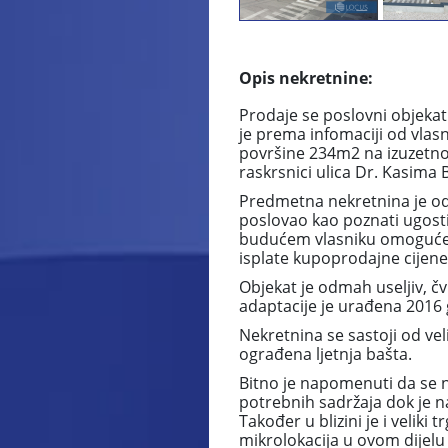
Opis nekretnine:
Prodaje se poslovni objeka
je prema infomaciji od vlas
površine 234m2 na izuzetno a
raskrsnici ulica Dr. Kasima B
Predmetna nekretnina je od
poslovao kao poznati ugosti
budućem vlasniku omogućen 
isplate kupoprodajne cijene
Objekat je odmah useljiv, č
adaptacije je urađena 2016
Nekretnina se sastoji od veli
ograđena ljetnja bašta.
Bitno je napomenuti da se ne
potrebnih sadržaja dok je n
Također u blizini je i veliki
mikrolokacija u ovom dijelu