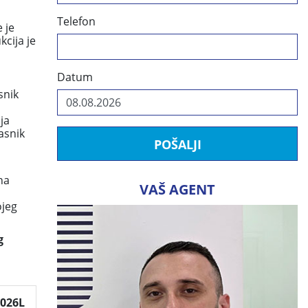
Telefon
 je
cija je
Datum
snik
ja
asnik
POŠALJI
na
VAŠ AGENT
ojeg
g
2026L