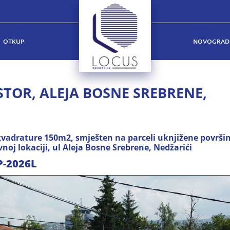
OTKUP
NOVOGRAD
TOR, ALEJA BOSNE SREBRENE,
kvadrature 150m2, smješten na parceli uknjižene površi
oj lokaciji, ul Aleja Bosne Srebrene, Nedžarići
P-2026L