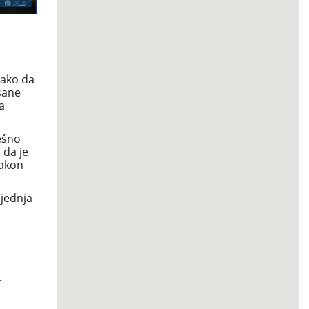
tako da
sane
a
ešno
 da je
nakon
ljednja
.