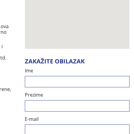
š
 ova
rno
 i
td.
ZAKAŽITE OBILAZAK
Ime
rene,
Prezime
E-mail