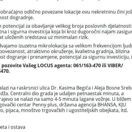
obraćajno odlično povezane lokacije ovu nekretninu čini jo
nost dogradnje.
 potencijal za obavljanje velikog broja poslovnih djelatnosti
tna i sigurna investicija koja bi kroz dugoročni najam zasigu
at uloženih sredstava uz minimalan rizik.
dvajamo izuzetna mikrolokacija sa velikom frekvencijom ljudi
povezanost, atraktivno okruženje, kvalietna gradnja, blizina
 dogranje i prenamjene, potencijal za sigurnu investiciju, i
 pozovite Vašeg LOCUS agenta: 061/163-470 ili VIBER/
470.
azi na raskrsnici ulica Dr. Kasima Begića i Aleja Bosne Sreb
lidža. Centralni dio grada je udaljen petnaestak minuta, a
evo se nalazi na samo 4-5 minuta lagane vožnje. U bližem
trgovački centar Penny plus, državna agencija BHANSA, KJU
, pijaca, mnoštvo trgovačkih i ugostiteljskih obejkata, itd.
leta i ostava