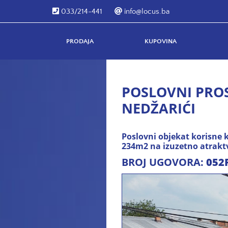
033/214-441
info@locus.ba
PRODAJA
KUPOVINA
POSLOVNI PROS
NEDŽARIĆI
Poslovni objekat korisne 
234m2 na izuzetno atraktvn
BROJ UGOVORA:
052