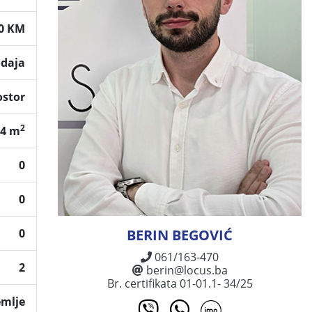
00 KM
odaja
ostor
2
94 m
0
0
0
BERIN BEGOVIĆ
061/163-470
2
berin@locus.ba
Br. certifikata 01-01.1- 34/25
emlje