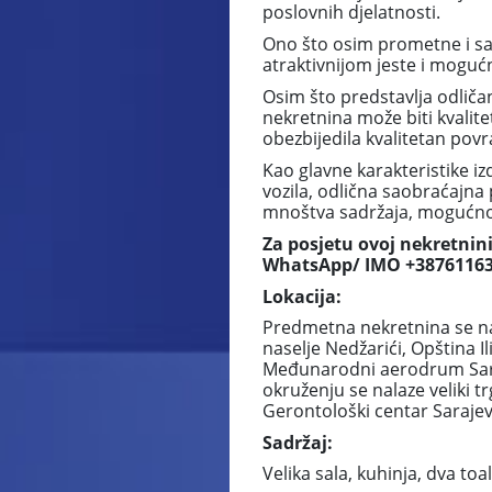
poslovnih djelatnosti.
Ono što osim prometne i sa
atraktivnijom jeste i moguć
Osim što predstavlja odličan
nekretnina može biti kvalite
obezbijedila kvalitetan povr
Kao glavne karakteristike iz
vozila, odlična saobraćajna 
mnoštva sadržaja, mogućnost
Za posjetu ovoj nekretnini
WhatsApp/ IMO +38761163
Lokacija:
Predmetna nekretnina se nal
naselje Nedžarići, Opština I
Međunarodni aerodrum Saraj
okruženju se nalaze veliki 
Gerontološki centar Sarajevo
Sadržaj:
Velika sala, kuhinja, dva toa