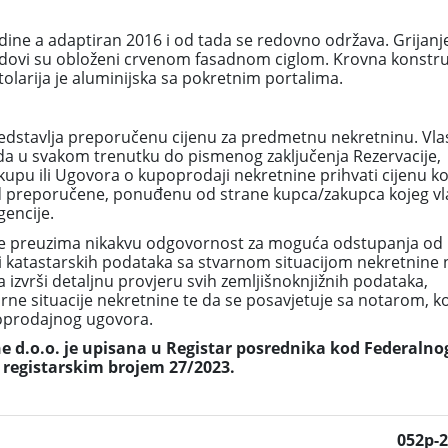
dine a adaptiran 2016 i od tada se redovno održava. Grijanje
zidovi su obloženi crvenom fasadnom ciglom. Krovna konstruk
olarija je aluminijska sa pokretnim portalima.
edstavlja preporučenu cijenu za predmetnu nekretninu. Vla
da u svakom trenutku do pismenog zaključenja Rezervacije,
pu ili Ugovora o kupoprodaji nekretnine prihvati cijenu ko
ša od preporučene, ponuđenu od strane kupca/zakupca kojeg vl
encije.
e preuzima nikakvu odgovornost za moguća odstupanja od
i katastarskih podataka sa stvarnom situacijom nekretnine 
 izvrši detaljnu provjeru svih zemljišnoknjižnih podataka,
arne situacije nekretnine te da se posavjetuje sa notarom, k
poprodajnog ugovora.
 d.o.o. je upisana u Registar posrednika kod Federalno
 registarskim brojem 27/2023.
052p-