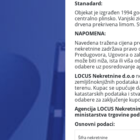
Stanadard:
Objekat je izgrađen 1994 go
centralno plinsko. Vanjski 
drvena prekrivena limom. St
NAPOMENA:
Navedena tražena cijena pr
nekretnine zadržava pravo 
Predugovora, Ugovora o zaku
može biti niža, ista ili vi
odabere uz posredovanje ag
LOCUS Nekretnine d.o.o
n
zemljišnoknjižnih podataka 
terenu. Kupac se upućuje da
katastarskih podataka i stv
odabere za zaključenje ku
Agencija LOCUS Nekretnine
ministarstva trgovine pod
Osnovni podaci:
Šifra nekretnine