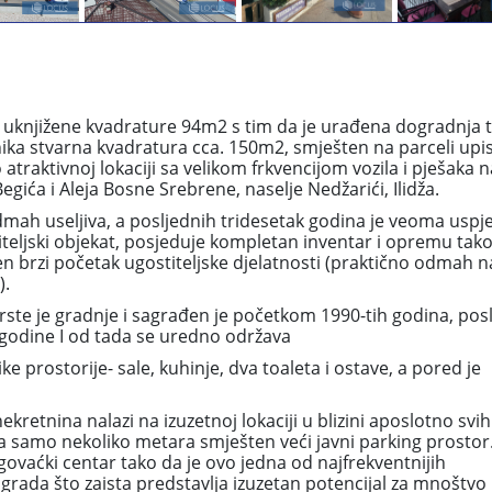
t uknjižene kvadrature 94m2 s tim da je urađena dogradnja 
nika stvarna kvadratura cca. 150m2, smješten na parceli upi
traktivnoj lokaciji sa velikom frkvencijom vozila i pješaka n
egića i Aleja Bosne Srebrene, naselje Nedžarići, Ilidža.
mah useljiva, a posljednih tridesetak godina je veoma uspj
teljski objekat, posjeduje kompletan inventar i opremu tako
brzi početak ugostiteljske djelatnosti (praktično odmah 
).
vrste je gradnje i sagrađen je početkom 1990-tih godina, pos
 godine I od tada se uredno održava
ke prostorije- sale, kuhinje, dva toaleta i ostave, a pored je
kretnina nalazi na izuzetnoj lokaciji u blizini aposlotno svih
a samo nekoliko metara smješten veći javni parking prostor
 trgovaćki centar tako da je ovo jedna od najfrekventnijih
 grada što zaista predstavlja izuzetan potencijal za mnoštvo