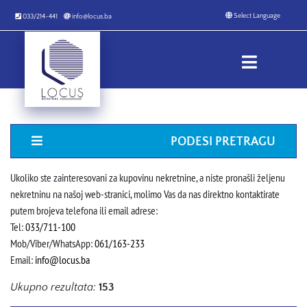
033/214-441
info@locus.ba
PODESI PRETRAGU
Ukoliko ste zainteresovani za kupovinu nekretnine, a niste pronašli željenu
nekretninu na našoj web-stranici, molimo Vas da nas direktno kontaktirate
putem brojeva telefona ili email adrese:
Tel:
033/711-100
Mob/Viber/WhatsApp:
061/163-233
Email:
info@locus.ba
Ukupno rezultata:
153