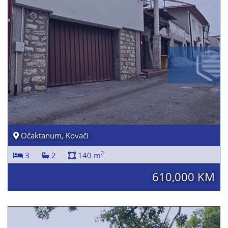
Očaktanum, Kovači
2
3
2
140 m
610,000 KM