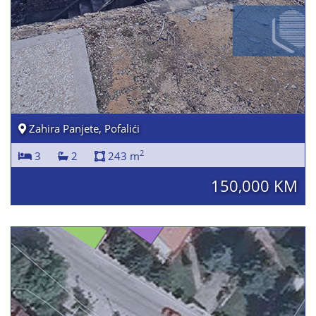
Zahira Panjete, Pofalići
2
3
2
243 m
150,000 KM