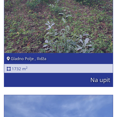
Gladno Polje , Ilidža
2
1732 m
Na upit